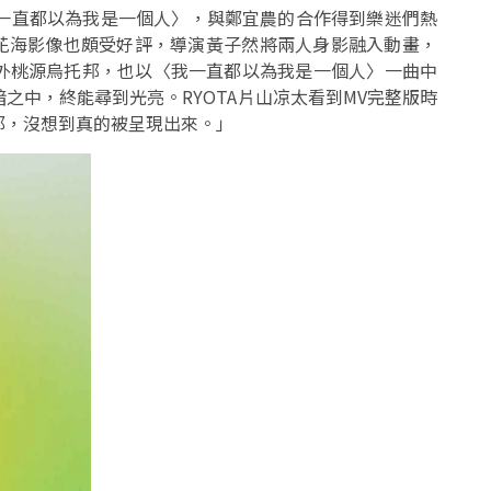
我一直都以為我是一個人〉，與鄭宜農的合作得到樂迷們熱
原花海影像也頗受好評，導演黃子然將兩人身影融入動畫，
外桃源烏托邦，也以〈我一直都以為我是一個人〉一曲中
之中，終能尋到光亮。RYOTA片山凉太看到MV完整版時
邦，沒想到真的被呈現出來。」