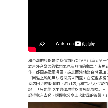
和台灣的緣份是從疫情前RYOTA片山凉太第
於戶外音樂節的歡樂氣氛及熱情的觀眾；沒想到疫
作，都因為颱風滯留，這反而讓他對台灣更加
「因遇上颱風無法返回馬來西亞，在這裡多留
酒店附近吃晚餐時，看到店員和當地人也害
說：「只能靠吃牛肉麵增重以防被颱風吹走。
記得我有去過，還跟我分享上次颱風的後續。