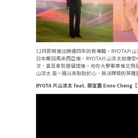
12月即將推出睽違四年的新專輯，RYOTA
日本搬回馬來西亞後，RYOTA片山凉太就像
次，直至拿到居留證後，他在大學畢業後又飛至
山凉太 是一路以來耿耿於心、無法釋懷的某種匱
RYOTA 片山凉太 feat. 鄭宜農 Enno Cheng