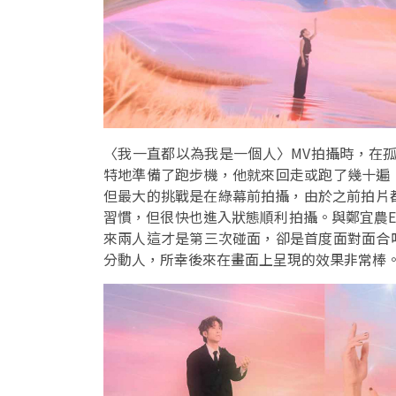
〈我一直都以為我是一個人〉MV拍攝時，在孤
特地準備了跑步機，他就來回走或跑了幾十遍
但最大的挑戰是在綠幕前拍攝，由於之前拍片都
習慣，但很快也進入狀態順利拍攝。與鄭宜農E
來兩人這才是第三次碰面，卻是首度面對面合
分動人，所幸後來在畫面上呈現的效果非常棒