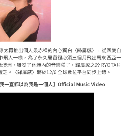
片山凉太再推出個人最赤裸的內心獨白〈歸屬感〉，從四歲自
空中飛人一樣，為了永久居留證必須三個月飛出馬來西亞一
澳洲，觸發了他體內的音樂種子，歸屬感之於 RYOTA片
乏。〈歸屬感〉將於12/6 全球數位平台同步上線。
【我一直都以為我是一個人】Official Music Video