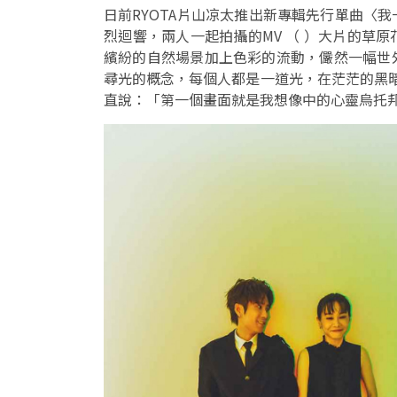
日前RYOTA片山凉太推出新專輯先行單曲〈
烈迴響，兩人一起拍攝的MV （ ）大片的草
繽紛的自然場景加上色彩的流動，儼然一幅世
尋光的概念，每個人都是一道光，在茫茫的黑暗
直說：「第一個畫面就是我想像中的心靈烏托