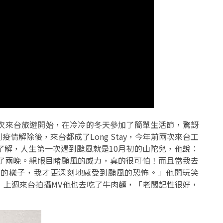
一次來台旅遊開始，在冷冷的冬天參加了簡單生活節，驚訝
情解除後，來台都成了Long Stay，今年前兩次來台工
了解，人生第一次遇到颱風就是10月初的山陀兒，他說：
了兩晚。
親眼目睹颱風的威力，真的很可怕！而且當我去
怕的樣子，我才更深刻地感受到颱風的恐怖。」他開玩笑
」上週來台拍攝MV他也去吃了牛肉麵，「老闆記性很好，
」