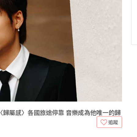
—〈歸屬感〉各國旅途停靠 音樂成為他唯一的歸
追蹤