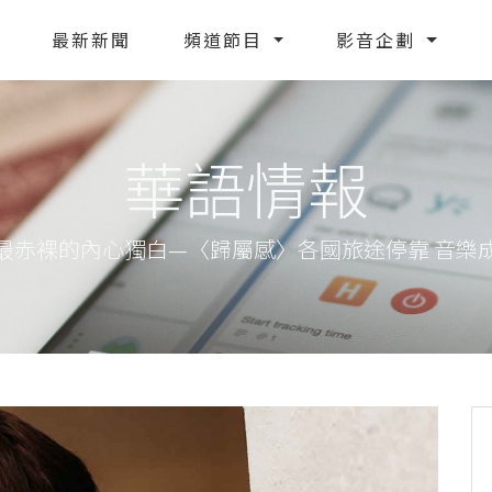
最新新聞
頻道節目
影音企劃
華語情報
涼太最赤裸的內心獨白—〈歸屬感〉各國旅途停靠 音樂