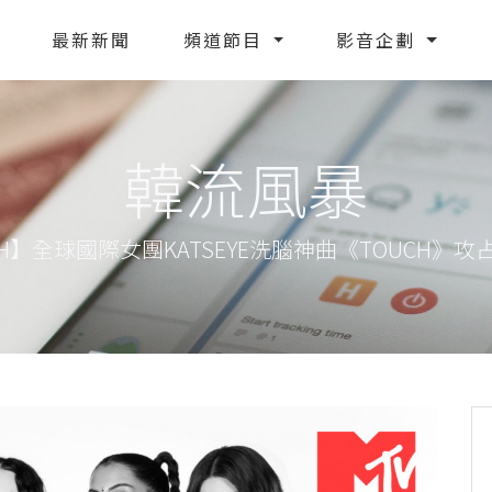
最新新聞
頻道節目
影音企劃
韓流風暴
USH】全球國際女團KATSEYE洗腦神曲《TOUCH》