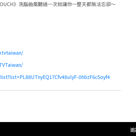
TOUCH》洗腦曲風聽過一次就讓你一整天都無法忘卻～
mtvtaiwan/
TVTaiwan/
list?list=PL88UTnyEQ17Cfv48ulyF-0hbzF6c5oyf4
追