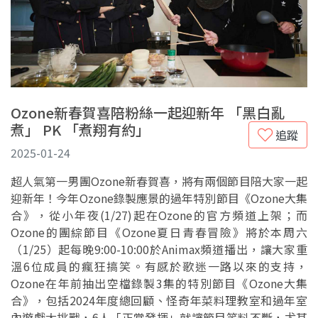
Ozone新春賀喜陪粉絲一起迎新年 「黑白亂
煮」 PK 「煮翔有約」
追蹤
2025-01-24
超人氣第一男團Ozone新春賀喜，將有兩個節目陪大家一起
迎新年！今年Ozone錄製應景的過年特別節目《Ozone大集
合》，從小年夜(1/27)起在Ozone的官方頻道上架；而
Ozone的團綜節目《Ozone夏日青春冒險》將於本周六
（1/25）起每晚9:00-10:00於Animax頻道播出，讓大家重
溫6位成員的瘋狂搞笑。有感於歌迷一路以來的支持，
Ozone在年前抽出空檔錄製3集的特別節目《Ozone大集
合》，包括2024年度總回顧、怪奇年菜料理教室和過年室
內遊戲大挑戰，6人「正常發揮」就讓節目笑料不斷，尤其