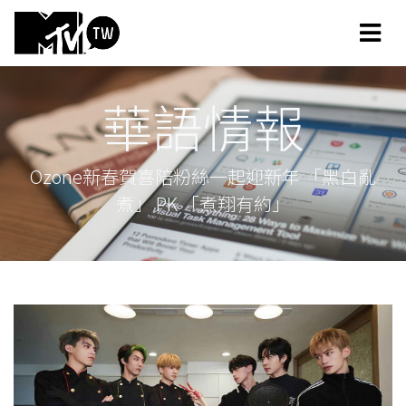
華語情報
Ozone新春賀喜陪粉絲一起迎新年 「黑白亂
煮」 PK 「煮翔有約」