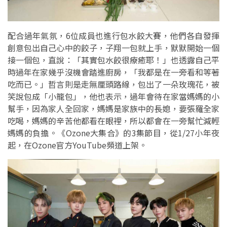
配合過年氣氛，6位成員也進行包水餃大賽，他們各自發揮
創意包出自己心中的餃子，子翔一包就上手，默默開始一個
接一個包，直說：「其實包水餃很療癒耶！」也透露自己平
時過年在家幾乎沒機會踏進廚房，「我都是在一旁看和等著
吃而已。」哲言則是走無厘頭路線，包出了一朵玫瑰花，被
笑說包成「小籠包」，他也表示，過年會待在家當媽媽的小
幫手，因為家人全回家，媽媽是家族中的長媳，要張羅全家
吃喝，媽媽的辛苦他都看在眼裡，所以都會在一旁幫忙減輕
媽媽的負擔。《Ozone大集合》的3集節目，從1/27小年夜
起，在Ozone官方YouTube頻道上架。