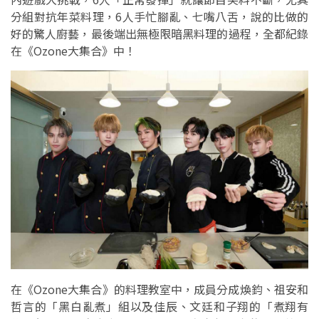
分組對抗年菜料理，6人手忙腳亂、七嘴八舌，說的比做的
好的驚人廚藝，最後端出無極限暗黑料理的過程，全都紀錄
在《Ozone大集合》中！
在《Ozone大集合》的料理教室中，成員分成煥鈞、祖安和
哲言的「黑白亂煮」組以及佳辰、文廷和子翔的「煮翔有