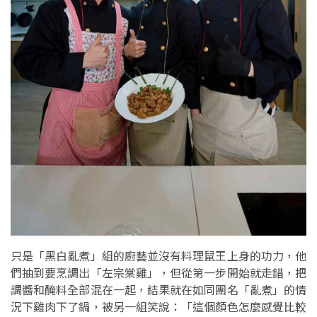
只是「黑白亂煮」組的廚藝並沒有料理鼠王上身的功力，他
們抽到要烹調出「左宗棠雞」，但從第一步開始就走錯，把
調醬和醃料全部混在一起，結果就在如同團名「亂煮」的情
況下雞肉下了鍋，被另一組笑說：「這個顏色怎麼感覺比較