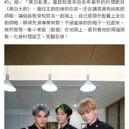
約」組，「黑白亂煮」靈感就是來自去年最夯的料理節目
《黑白大廚》，擔任主廚的煥鈞在前一天去購買黑色帥氣廚
師服，讓組員祖安和哲言一起換上，自已還額外配戴上全白
廚師帽，顯得充滿專業架勢！不過當煥鈞的帽子一拉起來，
赫然發現一隻小老鼠（髮箍）在他頭上，還抓著他的兩撮頭
髮，化身料理鼠王，笑翻全場！