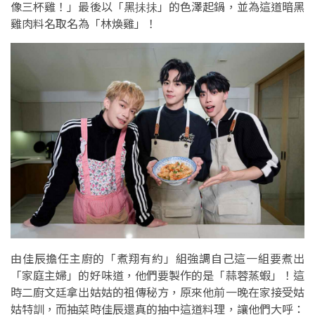
像三杯雞！」最後以「黑抺抺」的色澤起鍋，並為這道暗黑
雞肉料名取名為「林煥雞」！
由佳辰擔任主廚的「煮翔有約」組強調自己這一組要煮出
「家庭主婦」的好味道，他們要製作的是「蒜蓉蒸蝦」！這
時二廚文廷拿出姑姑的祖傳秘方，原來他前一晚在家接受姑
姑特訓，而抽菜時佳辰還真的抽中這道料理，讓他們大呼：