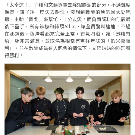
「太幸運！」子翔和文廷負責去除蝦腸泥的部分，不過難度
頗高，讓子翔一度失去耐性，沒想到敵隊的煥鈞因太愛吃
蝦，主動「倒戈」來幫忙，十分友愛。而負責調料的佳辰最
後下重手，所有辣椒和蒜頭All in，讓全員驚叫連連！不過
在起鍋後，色澤看起來完全正常，香氣四溢，讓「煮翔有
約」組非常滿意，並取名為相當有吉祥年味的「蝦米攏順
利」，並在敵隊成員有人跑票的情況下，文廷姑姑的料理獲
得勝利！