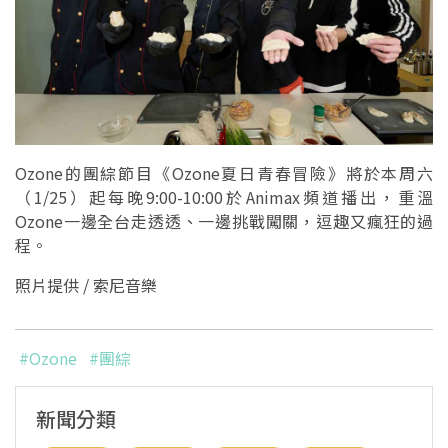
Ozone的團綜節目《Ozone夏日青春冒險》將於本周六
（1/25）起每晚9:00-10:00於Animax頻道播出，重溫
Ozone一邊全台走透透、一邊挑戰闖關，逗趣又瘋狂的過
程。
照片提供 / 索尼音樂
#Ozone
#團綜
新聞分類