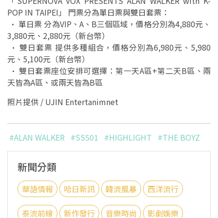
「SUPERNOVA VOX PRESENTS ALAN WALKER with K-
POP IN TAIPEI」 門票分為單日票與雙日套票：
• 單日票 分為VIP、A、B三個區域，價格分別為4,880元、
3,880元、2,880元（新台幣）
• 雙日套票 提供多種組合，價格分別為6,980元、5,980
元、5,100元（新台幣）
• 雙日套票座位安排可選擇：第一天A區+第二天B區、兩
天皆為A區、或兩天皆為B區
照片提供 / UJIN Entertanimnet
#ALAN WALKER
#SS501
#HIGHLIGHT
#THE BOYZ
新聞分類
華語情報
哈日新訊
韓流風暴
西洋流行
泰流前線
新作發行
音樂時尚
影劇娛樂