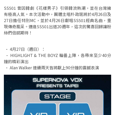
SS501 曾因韓劇《花樣男子》引領韓流熱潮，並在台灣擁
有極高人氣。本次活動中，團體主唱朴政珉將於4月26日及
27日擔任特別MC，並於4月26日獻唱SS501經典名曲，重
現傳奇風采。適逢SS501出道20週年，這次的驚喜回歸讓粉
絲們倍感期待！
• 4月27日（週日）：
• HIGHLIGHT & THE BOYZ 輪番上陣，各帶來至少40分
鐘的精彩演出
• Alan Walker 連續兩天皆將獻上90分鐘的震撼表演