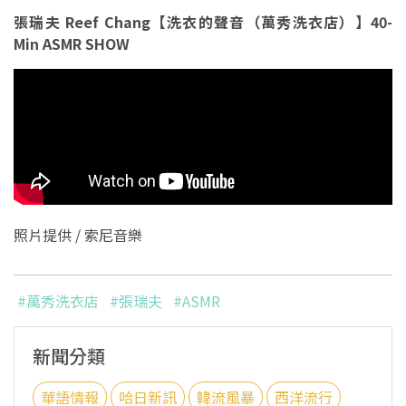
張瑞夫 Reef Chang【洗衣的聲音（萬秀洗衣店）】40-
Min ASMR SHOW
照片提供 / 索尼音樂
#萬秀洗衣店
#張瑞夫
#ASMR
新聞分類
華語情報
哈日新訊
韓流風暴
西洋流行