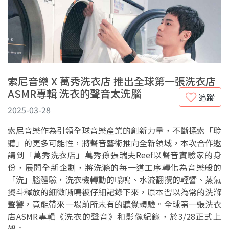
索尼音樂 X 萬秀洗衣店 推出全球第一張洗衣店
ASMR專輯 洗衣的聲音太洗腦
追蹤
2025-03-28
索尼音樂作為引領全球音樂產業的創新力量，不斷探索「聆
聽」的更多可能性，將聲音藝術推向全新領域，本次合作邀
請到「萬秀洗衣店」萬秀孫張瑞夫Reef以聲音實驗家的身
份，展開全新企劃，將洗滌的每一道工序轉化為音樂般的
「洗」腦體驗，洗衣機轉動的嗡鳴、水流翻攪的輕響、蒸氣
燙斗釋放的細微嘶鳴被仔細記錄下來，原本習以為常的洗滌
聲響，竟能帶來一場前所未有的聽覺體驗。全球第一張洗衣
店ASMR專輯《洗衣的聲音》和影像紀錄，於3/28正式上
架。