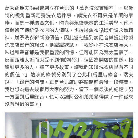
萬秀孫瑞夫Reef曾創立在台北的「萬秀洗濯實驗室」，以獨
特的視角重新定義洗衣這件事，讓洗衣不再只是單調的家
務，而是一種結合文化、時尚與永續概念的生活美學。他不
僅保留了傳統洗衣店的人情味，也透過舊衣循環強調永續精
神，賦予洗衣嶄新的價值，因此當他遇到索尼音樂提出錄製
洗衣店聲音的想法，他躍躍欲試，「我從小在洗衣店長大，
味道和聲音都是我很重要的回憶，但可能因為我太習慣了，
反而距離太近而感受不到他的特別。但因為開店的關係，接
觸到更多的人，聽了更多故事，讓我們知道洗衣店是有不同
的價值。」這次的錄製分別到了台北和后里店錄音，瑞夫
說：「錄音的時間，正是台北店即將關閉前最後一段時間，
我也想為過去幾個月大家的努力，留下一個最後的記憶；另
一方面到后里錄音，也可以讓阿公和弟弟覺得做了一件從來
沒有想過的事。」