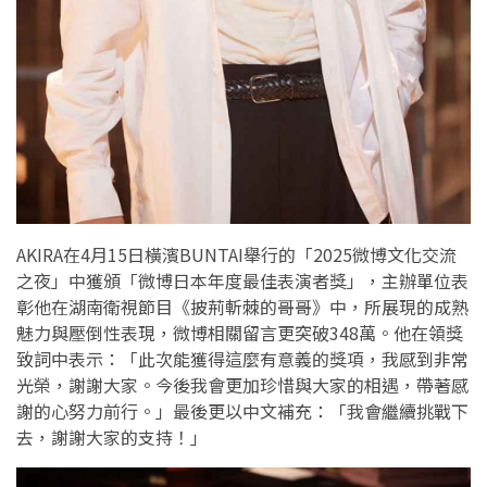
AKIRA在4月15日橫濱BUNTAI舉行的「2025微博文化交流
之夜」中獲頒「微博日本年度最佳表演者獎」，主辦單位表
彰他在湖南衛視節目《披荊斬棘的哥哥》中，所展現的成熟
魅力與壓倒性表現，微博相關留言更突破348萬。他在領獎
致詞中表示：「此次能獲得這麼有意義的獎項，我感到非常
光榮，謝謝大家。今後我會更加珍惜與大家的相遇，帶著感
謝的心努力前行。」最後更以中文補充：「我會繼續挑戰下
去，謝謝大家的支持！」