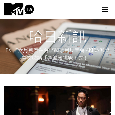
哈日新訊
EXILE六月首度在台辦超珍貴見面會 AKIRA獲獎
中文喊話「會繼續挑戰下去！」