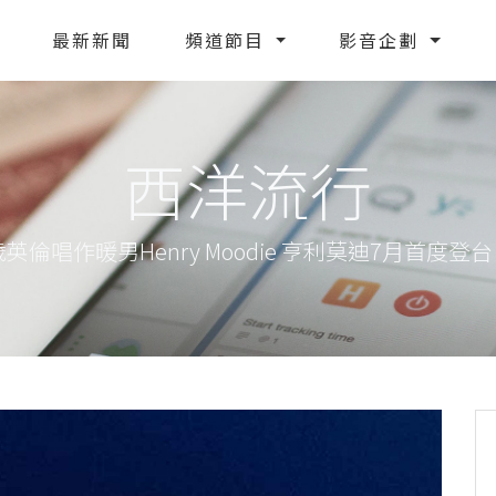
最新新聞
頻道節目
影音企劃
西洋流行
英倫唱作暖男Henry Moodie 亨利莫迪7月首度