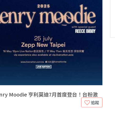
ry Moodie 亨利莫迪7月首度登台！台粉激
追蹤