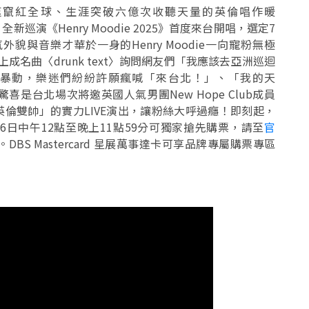
t〉快速竄紅全球、生涯突破六億次收聽天量的英倫唱作暖
全新巡演《Henry Moodie 2025》首度來台開唱，選定7
！帥氣外貌與音樂才華於一身的Henry Moodie一向寵粉無極
成名曲〈drunk text〉詢問網友們「我應該去亞洲巡迴
暴動，樂迷們紛紛許願瘋喊「來台北！」、「我的天
喜是台北場次將邀英國人氣男團New Hope Club成員
，「英倫雙帥」的實力LIVE演出，讓粉絲大呼過癮！即刻起，
員於5月16日中午12點至晚上11點59分可獨家搶先購票，請至
官
BS Mastercard 星展萬事達卡可享品牌專屬購票專區
)