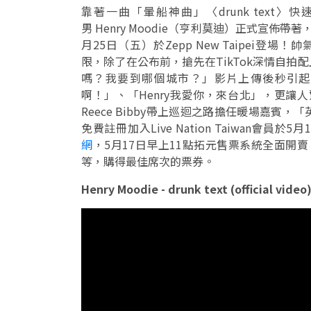
靠著一曲「暈船神曲」〈drunk tex
男 Henry Moodie（亨利莫迪）正式宣佈帶著，
月25日（五）於Zepp New Taipei登場
限，除了在公布前，搶先在TikTok深情自拍配上
嗎？我要到哪個城市？」影片上傳後秒引起
啊！」、「Henry我愛你，來台北」，更讓人驚
Reece Bibby帶上巡迴之路擔任暖場嘉賓
免費註冊加入Live Nation Taiwan會
網
，5月17日早上11點拓元售票系統全面開賣。D
等，購得最佳席次的票券。
Henry Moodie - drunk text (official video