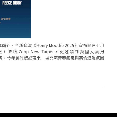
專輯外，全新巡演《Henry Moodie 2025》宣布將在七月
臨Zepp New Taipei，更邀請到英國人氣男
ibby 擔任嘉賓，今年暑假勢必帶來一場充滿青春氣息與英倫浪漫氛圍