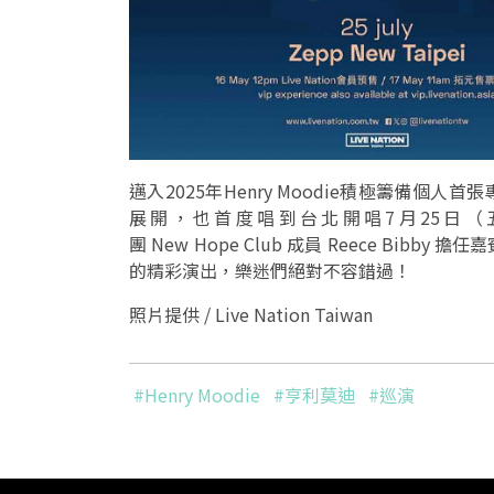
邁入2025年Henry Moodie積極籌備個人首張
展開，也首度唱到台北開唱7月25日（五）降
團 New Hope Club 成員 Reece B
的精彩演出，樂迷們絕對不容錯過！
照片提供 / Live Nation Taiwan
#Henry Moodie
#亨利莫迪
#巡演