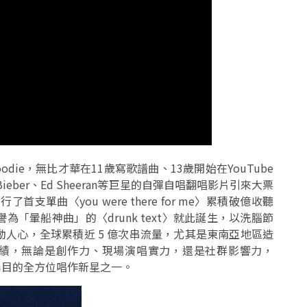
odie，無比才華在11歲寫歌譜曲、13歲開始在YouTube
tin Bieber、Ed Sheeran等巨星的自彈自唱翻唱影片引來大票
支單曲〈you were there for me〉累積破億收聽
「暈船神曲」的〈drunk text〉就此誕生，以洗腦節
人心，全球累積近 5 億次串流量，尤其是東南亞地區造
的佳績，無論是創作力、現場演唱實力，還是社群影響力，
最受矚目的全方位唱作新星之一。