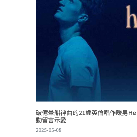
破億暈船神曲的21歲英倫唱作暖男Hen
動留言示愛
2025-05-08