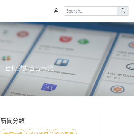
登台！台粉激動留言示愛
新聞分類
華語情報
哈日新訊
韓流風暴