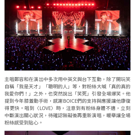
主唱鄭容和在演出中多次用中英文與台下互動，除了開玩笑
自稱「我是天才」「聰明的人」等，對粉絲大喊「真的真的
我愛你們！」之外，也突然說出「笑死」引發全場爆笑。他
提到今年膝蓋動手術，感謝BOICE們的支持與應援讓他康復
得更快。唱到〈LOVE〉時，注意到有粉絲身體不適，立刻
中斷演出關心狀況，待確認無礙後再重新演唱，暖舉讓全場
粉絲感受到貼心。