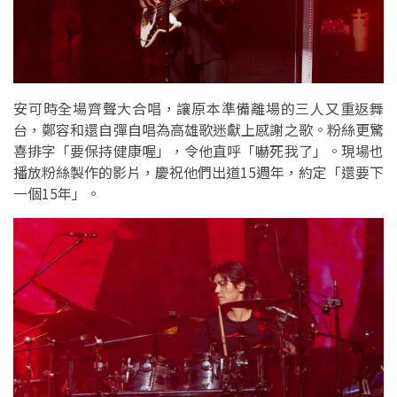
安可時全場齊聲大合唱，讓原本準備離場的三人又重返舞
台，鄭容和還自彈自唱為高雄歌迷獻上感謝之歌。粉絲更驚
喜排字「要保持健康喔」，令他直呼「嚇死我了」。現場也
播放粉絲製作的影片，慶祝他們出道15週年，約定「還要下
一個15年」。