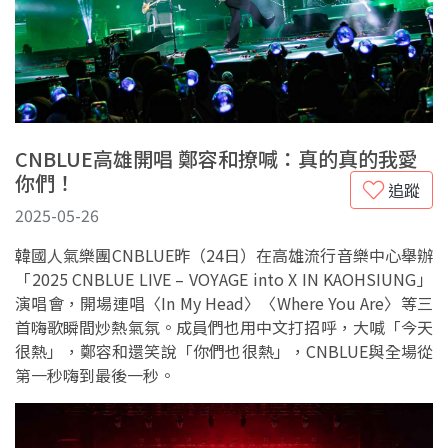
CNBLUE高雄開唱 鄭容和撩喊：真的真的我愛
你們！
追蹤
2025-05-26
韓國人氣樂團CNBLUE昨（24日）在高雄流行音樂中心舉辦
「2025 CNBLUE LIVE – VOYAGE into X IN KAOHSIUNG」
演唱會，開場連唱〈In My Head〉〈Where You Are〉等三
首嗨歌瞬間炒熱氣氛。成員們也用中文打招呼，大喊「今天
很熱」，鄭容和還笑說「你們也很熱」，CNBLUE與全場從
第一秒嗨到最後一秒。