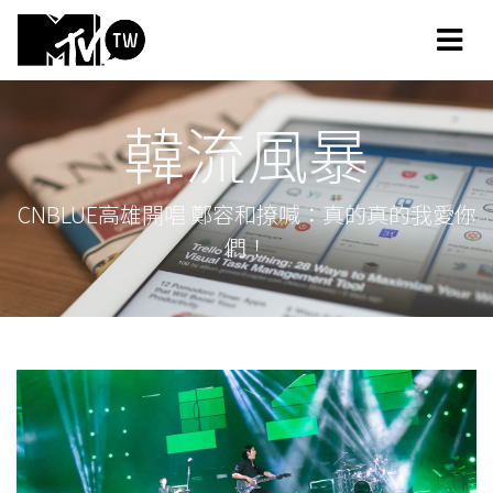
韓流風暴
CNBLUE高雄開唱 鄭容和撩喊：真的真的我愛你
們！