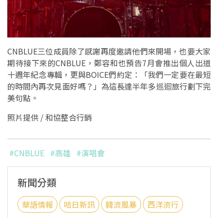
CNBLUE三位成員除了感謝再度邀請他們來開場，也要大家
期待接下來的CNBLUE，鄭容和也預告7月會推出個人出道
十週年紀念專輯，更與BOICE們約定：「我們一定要在最短
的時間內再次見面好嗎？」為這長達半年多巡迴旅行劃下完
美句點。
照片提供 / 和協整合行銷
#CNBLUE
#高雄
#演唱會
新聞分類
華語情報
哈日新訊
韓流風暴
西洋流行