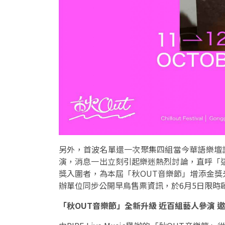
另外，首波名單還一次聚集四組當今華語樂壇話題創作
演，消息一出立刻引起樂迷熱烈討論，直呼「這陣容
獎入圍者，為本屆「秋OUT音樂節」增添金
辦單位同步公開早鳥售票資訊，於6月5日限時
「秋OUT音樂節」全新升級 近百組藝人參演 