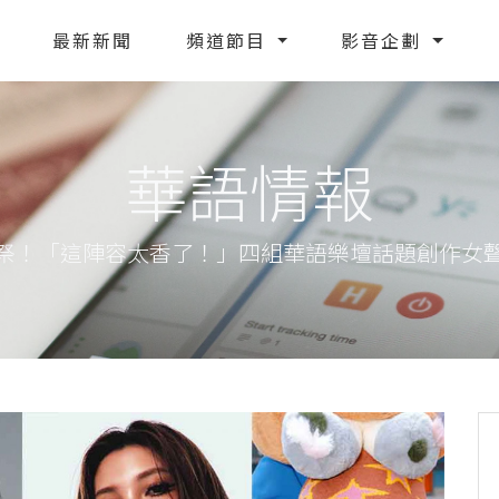
最新新聞
頻道節目
影音企劃
華語情報
音樂祭！「這陣容太香了！」四組華語樂壇話題創作女