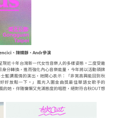
ncici、陳嫺靜、Andr參演
呈現近十年台灣新一代女性音樂人的多樣姿態。二度受邀
不同身分轉換，進而強化內心音樂能量，今年將以活動頭牌
l的爵士藍調風情的演出，她開心表示：「非常高興能回到秋
』好好放鬆一下。」風光入圍金曲獎最佳華語女歌手的
&B樂風的她，伴隨慵懶又充滿態度的唱腔，絕對符合秋OUT想
。