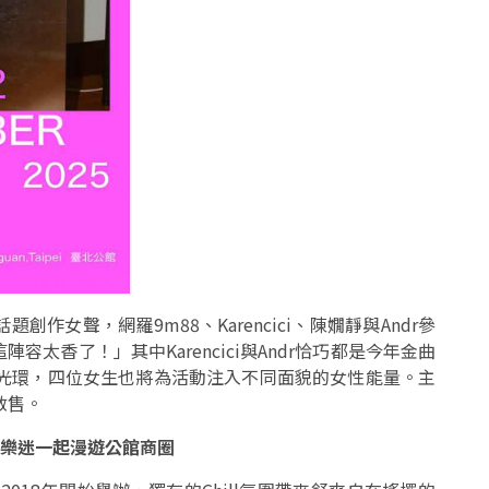
女聲，網羅9m88、Karencici、陳嫺靜與Andr參
太香了！」其中Karencici與Andr恰巧都是今年金曲
獎光環，四位女生也將為活動注入不同面貌的女性能量。主
啟售。
邀樂迷一起漫遊公館商圈