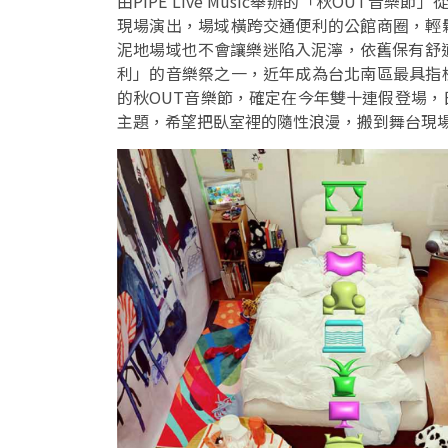
由PIPE Live Music舉辦的「秋OUT音樂
現場演出，場域橫跨交通便利的公館商圈，輕
泥地場域也不會讓樂迷陷入泥濘，依舊保有舒適
利」的音樂祭之一，近年成為台北南區最具指
的秋OUT音樂節，確定在今年雙十連假登場
主題，希望把臥室裡的隨性浪漫，搬到舞台現