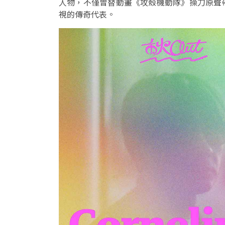
人物，不僅曾替動畫《攻殼機動隊》操刀原聲
視的傳奇代表。