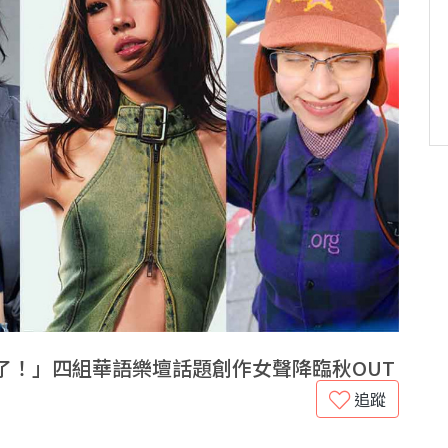
香了！」四組華語樂壇話題創作女聲降臨秋OUT
追蹤