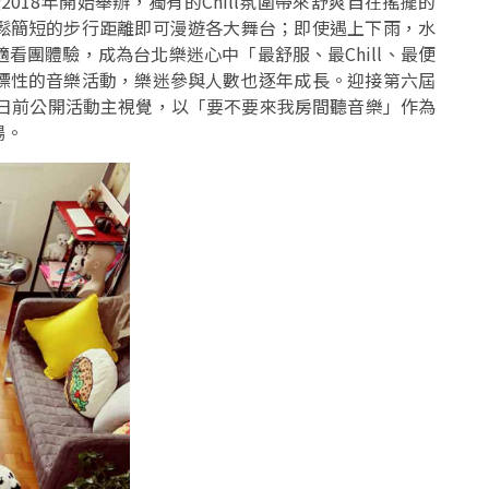
節」從2018年開始舉辦，獨有的Chill氛圍帶來舒爽自在搖擺的
鬆簡短的步行距離即可漫遊各大舞台；即使遇上下雨，水
看團體驗，成為台北樂迷心中「最舒服、最Chill、最便
標性的音樂活動，樂迷參與人數也逐年成長。迎接第六屆
，日前公開活動主視覺，以「要不要來我房間聽音樂」作為
場。