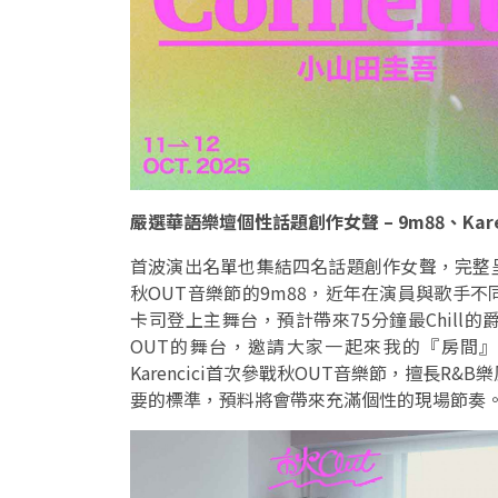
嚴選華語樂壇個性話題創作女聲 – 9m88、Kare
首波演出名單也集結四名話題創作女聲，完整
秋OUT音樂節的9m88，近年在演員與歌手
卡司登上主舞台，預計帶來75分鐘最Chil
OUT的舞台，邀請大家一起來我的『房間
Karencici首次參戰秋OUT音樂節，擅長R
要的標準，預料將會帶來充滿個性的現場節奏