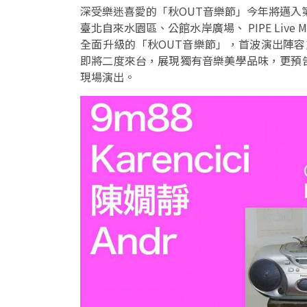
深受樂迷喜愛的「秋OUT音樂節」今年將邁入第
臺北自來水園區、公館水岸廣場、 PIPE Liv
全面升級的「秋OUT音樂節」，首波演出陣容重磅
即將二度來台，展現獨有音樂美學品味，更預
現場演出。