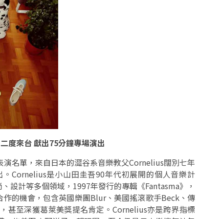
）二度來台 獻出75分鐘專場演出
名單，來自日本的澀谷系音樂教父Cornelius闊別七年
Cornelius是小山田圭吾90年代初展開的個人音樂計
計等多個領域，1997年發行的專輯《Fantasma》，
的機會，包含英國樂團Blur、美國搖滾歌手Beck、傳
流，甚至深獲葛萊美獎提名肯定。Cornelius亦是跨界指標