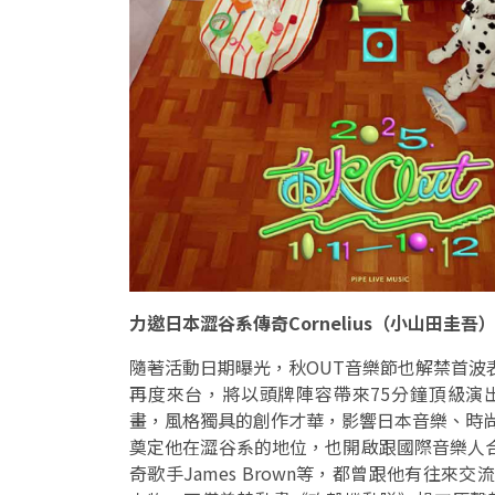
力邀日本澀谷系傳奇Cornelius（小山田圭吾
隨著活動日期曝光，秋OUT音樂節也解禁首波表演
再度來台，將以頭牌陣容帶來75分鐘頂級演出。
畫，風格獨具的創作才華，影響日本音樂、時尚、設
奠定他在澀谷系的地位，也開啟跟國際音樂人合作
奇歌手James Brown等，都曾跟他有往來交