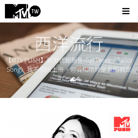
西洋流行
【MTV PUSH】新世代超新星Gigi Perez〈Sailor
Song〉我不相信上帝，但我相信妳是我的救世
主。🌊⛵