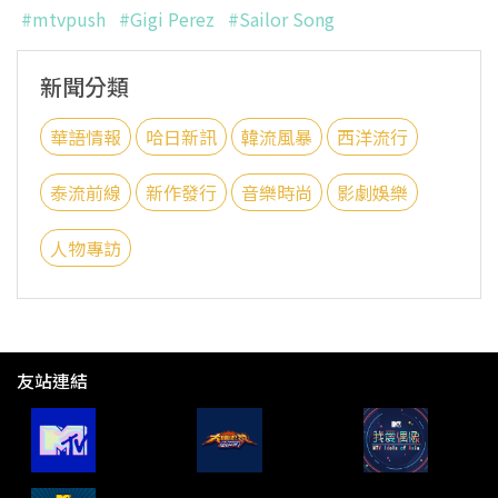
#mtvpush
#Gigi Perez
#Sailor Song
新聞分類
華語情報
哈日新訊
韓流風暴
西洋流行
泰流前線
新作發行
音樂時尚
影劇娛樂
人物專訪
友站連結