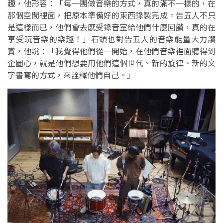
趣，他形容：「每一團做音樂的方式，真的滿不一樣的，在
那個空間裡面，把原本準備好的東西錄製完成。告五人不只
是這樣而已，他們會去感受錄音室給他們什麼回饋，真的在
享受玩音樂的樂趣！」石頭也對告五人的音樂能量大力讚
賞，他說：「我覺得他們從一開始，在他們音樂裡面聽得到
企圖心，就是他們想要用他們這個世代、新的旋律、新的文
字書寫的方式，來詮釋他們自己。」