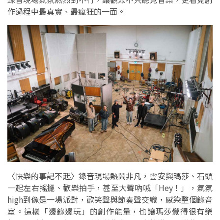
作過程中最真實、最瘋狂的一面。
〈快樂的事記不起〉錄音現場熱鬧非凡，雲安與瑪莎、石頭
一起左右搖擺、歡樂拍手，甚至大聲吶喊「Hey！」，氣氛
high到像是一場派對，歡笑聲與節奏聲交織，感染整個錄音
室。這樣「邊錄邊玩」的創作能量，也讓瑪莎覺得很有樂