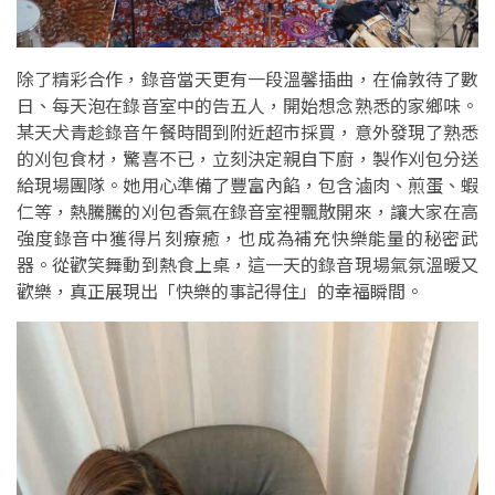
除了精彩合作，錄音當天更有一段溫馨插曲，在倫敦待了數
日、每天泡在錄音室中的告五人，開始想念熟悉的家鄉味。
某天犬青趁錄音午餐時間到附近超市採買，意外發現了熟悉
的刈包食材，驚喜不已，立刻決定親自下廚，製作刈包分送
給現場團隊。她用心準備了豐富內餡，包含滷肉、煎蛋、蝦
仁等，熱騰騰的刈包香氣在錄音室裡飄散開來，讓大家在高
強度錄音中獲得片刻療癒，也成為補充快樂能量的秘密武
器。從歡笑舞動到熱食上桌，這一天的錄音現場氣氛溫暖又
歡樂，真正展現出「快樂的事記得住」的幸福瞬間。