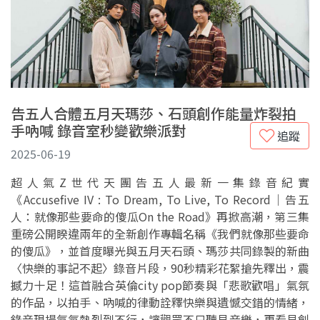
告五人合體五月天瑪莎、石頭創作能量炸裂拍
手吶喊 錄音室秒變歡樂派對
追蹤
2025-06-19
超人氣Z世代天團告五人最新一集錄音紀實
《Accusefive IV : To Dream, To Live, To Record｜告五
人：就像那些要命的傻瓜On the Road》再掀高潮，第三集
重磅公開睽違兩年的全新創作專輯名稱《我們就像那些要命
的傻瓜》，並首度曝光與五月天石頭、瑪莎共同錄製的新曲
〈快樂的事記不起〉錄音片段，90秒精彩花絮搶先釋出，震
撼力十足！這首融合英倫city pop節奏與「悲歌歡唱」氣氛
的作品，以拍手、吶喊的律動詮釋快樂與遺憾交錯的情緒，
錄音現場氣氛熱烈到不行，讓觀眾不只聽見音樂，更看見創