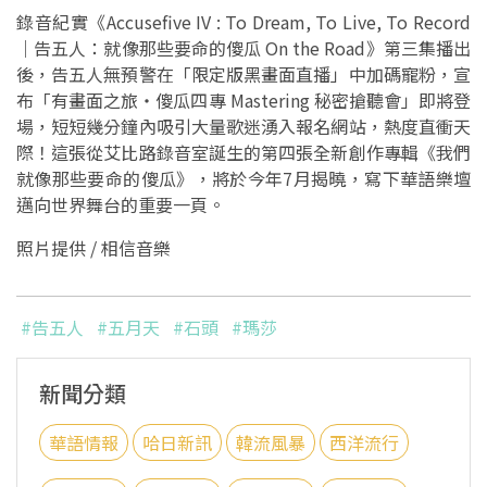
錄音紀實《Accusefive IV : To Dream, To Live, To Record
｜告五人：就像那些要命的傻瓜 On the Road》第三集播出
後，告五人無預警在「限定版黑畫面直播」中加碼寵粉，宣
布「有畫面之旅・傻瓜四專 Mastering 秘密搶聽會」即將登
場，短短幾分鐘內吸引大量歌迷湧入報名網站，熱度直衝天
際！這張從艾比路錄音室誕生的第四張全新創作專輯《我們
就像那些要命的傻瓜》，將於今年7月揭曉，寫下華語樂壇
邁向世界舞台的重要一頁。
照片提供 / 相信音樂
#告五人
#五月天
#石頭
#瑪莎
新聞分類
華語情報
哈日新訊
韓流風暴
西洋流行