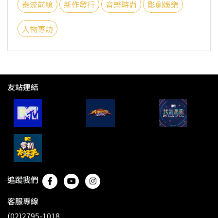
泰流前線
新作發行
音樂時尚
影劇娛樂
人物專訪
友站連結
追蹤我們
客服專線
(02)2795-1018