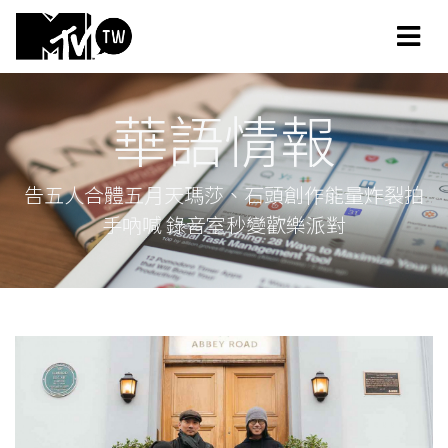
華語情報
告五人合體五月天瑪莎、石頭創作能量炸裂拍
手吶喊 錄音室秒變歡樂派對