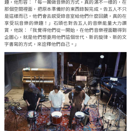
趣，他形容：「每一團做音樂的方式，真的滿不一樣的，在
那個空間裡面，把原本準備好的東西錄製完成。告五人不只
是這樣而已，他們會去感受錄音室給他們什麼回饋，真的在
享受玩音樂的樂趣！」石頭也對告五人的音樂能量大力讚
賞，他說：「我覺得他們從一開始，在他們音樂裡面聽得到
企圖心，就是他們想要用他們這個世代、新的旋律、新的文
字書寫的方式，來詮釋他們自己。」