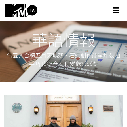
華語情報
告五人合體五月天瑪莎、石頭創作能量炸裂拍
手吶喊 錄音室秒變歡樂派對