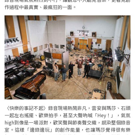
作過程中最真實、最瘋狂的一面。
〈快樂的事記不起〉錄音現場熱鬧非凡，雲安與瑪莎、石頭
一起左右搖擺、歡樂拍手，甚至大聲吶喊「Hey！」，氣氛
high到像是一場派對，歡笑聲與節奏聲交織，感染整個錄音
室。這樣「邊錄邊玩」的創作能量，也讓瑪莎覺得很有樂