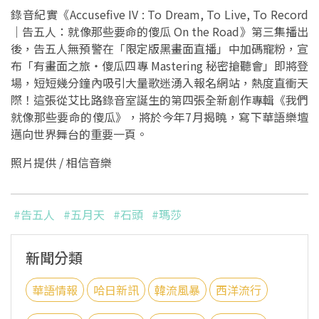
錄音紀實《Accusefive IV : To Dream, To Live, To Record
｜告五人：就像那些要命的傻瓜 On the Road》第三集播出
後，告五人無預警在「限定版黑畫面直播」中加碼寵粉，宣
布「有畫面之旅・傻瓜四專 Mastering 秘密搶聽會」即將登
場，短短幾分鐘內吸引大量歌迷湧入報名網站，熱度直衝天
際！這張從艾比路錄音室誕生的第四張全新創作專輯《我們
就像那些要命的傻瓜》，將於今年7月揭曉，寫下華語樂壇
邁向世界舞台的重要一頁。
照片提供 / 相信音樂
#告五人
#五月天
#石頭
#瑪莎
新聞分類
華語情報
哈日新訊
韓流風暴
西洋流行