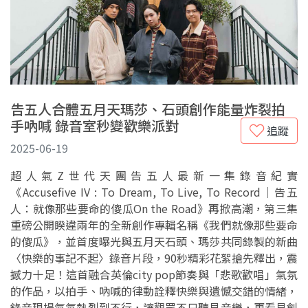
告五人合體五月天瑪莎、石頭創作能量炸裂拍
手吶喊 錄音室秒變歡樂派對
追蹤
2025-06-19
超人氣Z世代天團告五人最新一集錄音紀實
《Accusefive IV : To Dream, To Live, To Record｜告五
人：就像那些要命的傻瓜On the Road》再掀高潮，第三集
重磅公開睽違兩年的全新創作專輯名稱《我們就像那些要命
的傻瓜》，並首度曝光與五月天石頭、瑪莎共同錄製的新曲
〈快樂的事記不起〉錄音片段，90秒精彩花絮搶先釋出，震
撼力十足！這首融合英倫city pop節奏與「悲歌歡唱」氣氛
的作品，以拍手、吶喊的律動詮釋快樂與遺憾交錯的情緒，
錄音現場氣氛熱烈到不行，讓觀眾不只聽見音樂，更看見創