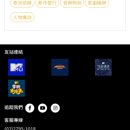
泰流前線
新作發行
音樂時尚
影劇娛樂
人物專訪
友站連結
追蹤我們
客服專線
(02)2795-1018