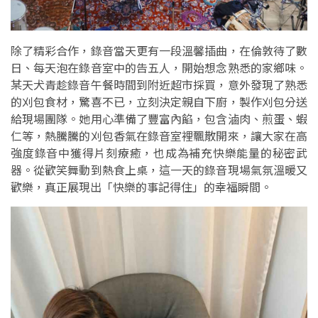
除了精彩合作，錄音當天更有一段溫馨插曲，在倫敦待了數
日、每天泡在錄音室中的告五人，開始想念熟悉的家鄉味。
某天犬青趁錄音午餐時間到附近超市採買，意外發現了熟悉
的刈包食材，驚喜不已，立刻決定親自下廚，製作刈包分送
給現場團隊。她用心準備了豐富內餡，包含滷肉、煎蛋、蝦
仁等，熱騰騰的刈包香氣在錄音室裡飄散開來，讓大家在高
強度錄音中獲得片刻療癒，也成為補充快樂能量的秘密武
器。從歡笑舞動到熱食上桌，這一天的錄音現場氣氛溫暖又
歡樂，真正展現出「快樂的事記得住」的幸福瞬間。