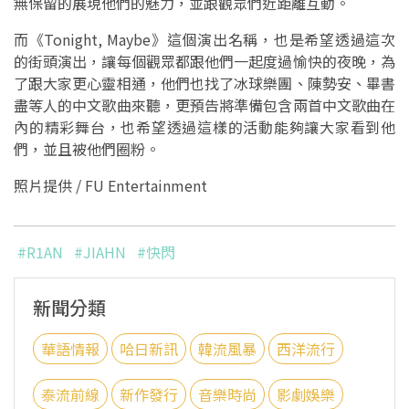
無保留的展現他們的魅力，並跟觀眾們近距離互動。
而《Tonight, Maybe》這個演出名稱，也是希望透過這次
的街頭演出，讓每個觀眾都跟他們一起度過愉快的夜晚，為
了跟大家更心靈相通，他們也找了冰球樂團、陳勢安、畢書
盡等人的中文歌曲來聽，更預告將準備包含兩首中文歌曲在
內的精彩舞台，也希望透過這樣的活動能夠讓大家看到他
們，並且被他們圈粉。
照片提供 / FU Entertainment
#R1AN
#JIAHN
#快閃
新聞分類
華語情報
哈日新訊
韓流風暴
西洋流行
泰流前線
新作發行
音樂時尚
影劇娛樂