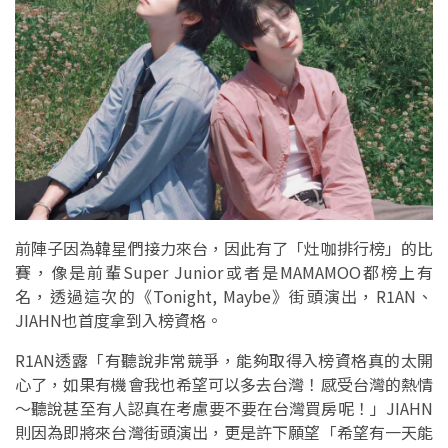
前陣子因為韓星們接力來台，因此有了「灶咖排行榜」的比
賽，像是前輩Super Junior或者是MAMAMOO都榜上有
名，透過這次的《Tonight, Maybe》街頭演出，R1AN、
JIAHN也首度拿到入榜資格。
R1AN透露「有聽說非常競爭，能夠取得入榜資格真的太開
心了，如果有機會我也希望可以多去台灣！感受台灣的熱情
～聽說甚至有人認真在考慮要不要在台灣買房呢！」JIAHN
則因為即將來台灣街頭演出，更是許下願望「希望有一天能