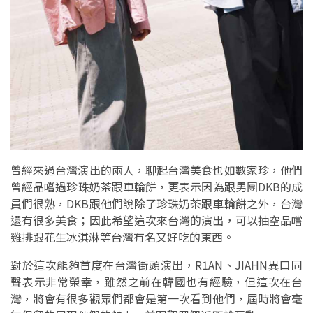
曾經來過台灣演出的兩人，聊起台灣美食也如數家珍，他們
曾經品嚐過珍珠奶茶跟車輪餅，更表示因為跟男團DKB的成
員們很熟，DKB跟他們說除了珍珠奶茶跟車輪餅之外，台灣
還有很多美食；因此希望這次來台灣的演出，可以抽空品嚐
雞排跟花生冰淇淋等台灣有名又好吃的東西。
對於這次能夠首度在台灣街頭演出，R1AN、JIAHN異口同
聲表示非常榮幸，雖然之前在韓國也有經驗，但這次在台
灣，將會有很多觀眾們都會是第一次看到他們，屆時將會毫