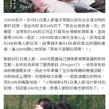
JIAHN表示，在4月1日愚人節當天想起以前在台北演出時的
美好回憶，因此向好友R1AN許下「想去台灣表演一次」的
願望，沒想到R1AN的公司正打算到台灣做街頭表演，並說
要帶JIAHN一起去；JIAHN知道以後也沒放心上，認為這是
R1AN的愚人節玩笑，結果幾天後R1AN真的發出詳細的邀
請，讓JIAHN開心地笑說「原來不是開玩笑啊！！」
聊起4月1日愚人節，JIAHN透露自己通常都會開直播和粉絲
互動，去年因為參與了選秀節目《Project7》，收到很多粉
絲的應援跟支持，因此今年準備了生日咖啡廳的應援活動，
向粉絲送上禮物，也唱歌給大家聽，一起度過難忘的時光。
而R1AN則嘴甜地說，「小時候對4月1日愚人節沒什麼特別
回憶，但認識JIAHN之後，對愚人節的印象也變特別了」。