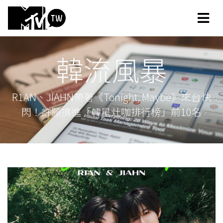
韓流風暴
R1AN、JIAHN帶著《Tonight, Maybe》來台快
閃！許願擠進「韓星灶咖排行榜」前10名