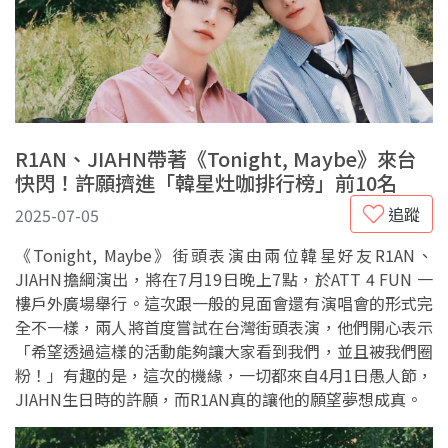
R1AN、JIAHN帶著《Tonight, Maybe》來台
快閃！許願擠進「韓星灶咖排行榜」前10名
追蹤
2025-07-05
《Tonight, Maybe》街頭表演由兩位韓星好友R1AN、
JIAHN擔綱演出，將在7月19日晚上7點，於ATT 4 FUN 一
樓戶外廣場舉行。這次跟一般的見面會還有演唱會的形式完
全不一樣，兩人將首度嘗試在台灣街頭表演，他們開心表示
「希望透過這樣的活動能夠讓大家看到我們，並且被我們圈
粉！」有趣的是，這次的機緣，一切都來自4月1日愚人節，
JIAHN生日時的許願，而R1AN真的讓他的願望夢想成真。