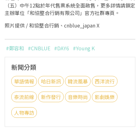
（五）中午12點於年代售票系統全面啟售，更多詳情請鎖定
主辦單位「和協整合行銷有限公司」官方社群專頁。
照片提供 / 和協整合行銷、cnblue_japan X
#鄭容和
#CNBLUE
#DAY6
#Young K
新聞分類
華語情報
哈日新訊
韓流風暴
西洋流行
泰流前線
新作發行
音樂時尚
影劇娛樂
人物專訪