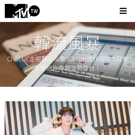
韓流風暴
CNBLUE主唱鄭容和慶SOLO出道10週年 9月攜
全新迷你專輯強勢登台！