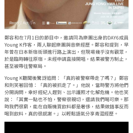
鄭容和在7月1日的節目中，邀請同為樂團出身的DAY6成員
Young K作客，兩人聊起樂團與音樂經歷。鄭容和提到，早
年曾在日本新宿街頭進行路上演出，但現場幾乎沒有觀眾，
於是臨時轉往原宿，未經申請直接開唱，結果被警方制止，
甚至被帶往警察局。
Young K聽聞後驚訝追問：「真的被警察帶走了嗎？」鄭容
和則笑著回憶：「真的被抓走了。」他說，當時警方將他們
分開詢問，幸好經紀人趕到、出示護照才化解危機。他也笑
說：「其實一點也不怕，警察很親切，還請我們喝可樂。那
時我們很窮，能在自販機買飲料都是奢侈，結果做錯事反而
喝到飲料，真的很感謝。」以輕鬆語氣分享青澀經歷。