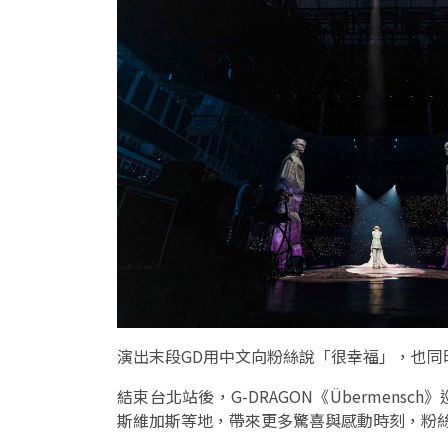
演出末段GD用中文向粉絲說「很幸福」，也同時分
結束台北站後，G-DRAGON《Übermen
斯維加斯等地，帶來更多驚喜與感動時刻，粉