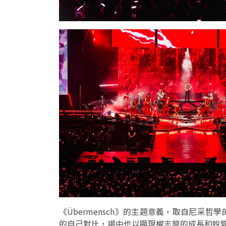
《Übermensch》的主題意義，取自尼采
的自己對比，場中也以顯現權志龍的成長和蛻