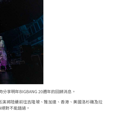
享明年BIGBANG 20週年的回歸消息。
sch》巡演將陸續前往吉隆坡、雅加達、香港、美國洛杉磯及拉
絲絕對不能錯過。