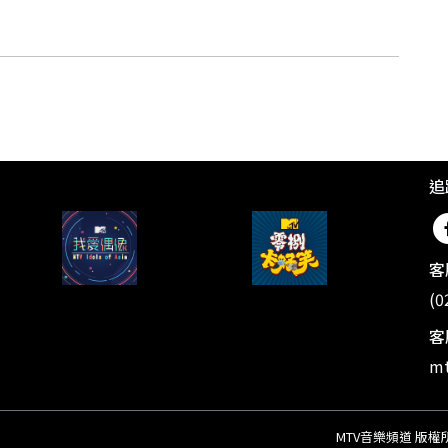
追
客
(0
客
mt
MTV音樂頻道 版權所有 ©20