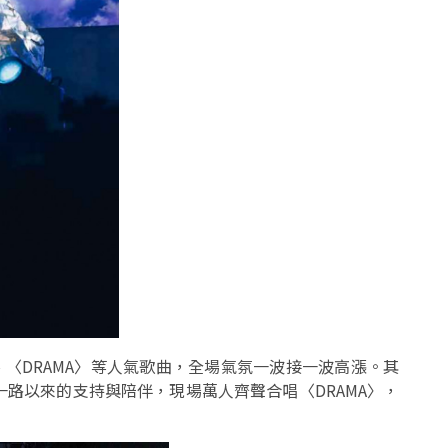
〉、〈DRAMA〉等人氣歌曲，全場氣氛一波接一波高漲。其
路以來的支持與陪伴，現場萬人齊聲合唱〈DRAMA〉，