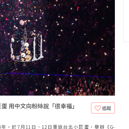
小巨蛋 用中文向粉絲說「很幸福」
追蹤
違8年，於7月11日、12日重返台北小巨蛋，舉辦《G-