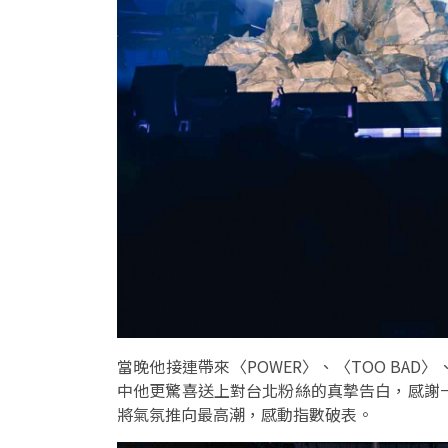
當晚他接連帶來〈POWER〉、〈TOO BAD
中他更驚喜送上對台北粉絲的真摯告白，感謝一
將氣氛推向最高潮，感動指數破表。