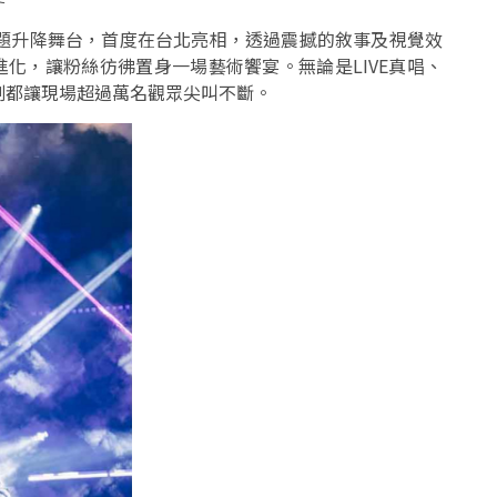
菊主題升降舞台，首度在台北亮相，透過震撼的敘事及視覺效
重進化，讓粉絲彷彿置身一場藝術饗宴。無論是LIVE真唱、
刻都讓現場超過萬名觀眾尖叫不斷。