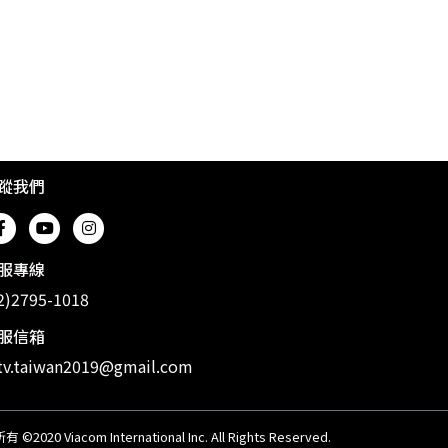
蹤我們
服專線
2)2795-1018
服信箱
v.taiwan2019@gmail.com
20 Viacom International Inc. All Rights Reserved.