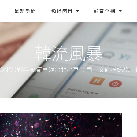
最新新聞
頻道節目
影音企劃
韓流風暴
AGON睽違8年霸氣重返台北小巨蛋 用中文向粉絲說