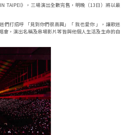
ensch] IN TAIPEI》，三場演出全數完售，明晚（13日）將以最
迷們打招呼 「見到你們很高興」「 我也愛你 」，讓歌迷
演唱會，演出名稱及串場影片等皆與他個人生活及生命的自