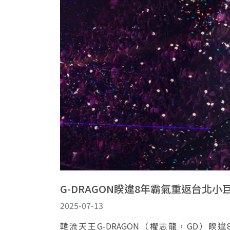
G-DRAGON睽違8年霸氣重返台北
2025-07-13
韓流天王G-DRAGON（權志龍，GD）睽