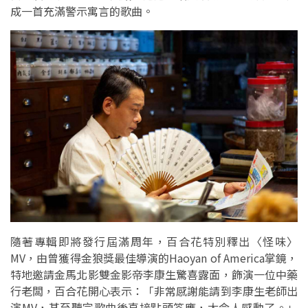
成一首充滿警示寓言的歌曲。
隨著專輯即將發行屆滿周年，百合花特別釋出〈怪味〉
MV，由曾獲得金狼獎最佳導演的Haoyan of America掌鏡，
特地邀請金馬北影雙金影帝李康生驚喜露面，飾演一位中藥
行老闆，百合花開心表示：「非常感謝能請到李康生老師出
演MV，甚至聽完歌曲後直接點頭答應，太令人感動了。」