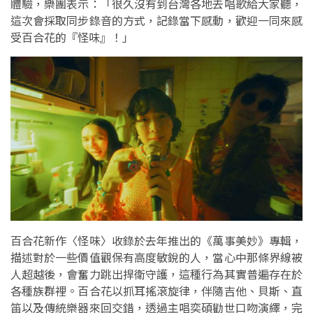
體驗，樂團表示：「很久沒有到台灣各地去唱歌給大家聽，
這次會採取同步錄音的方式，記錄當下感動，歡迎一同來感
受百合花的『怪味』！」
百合花新作〈怪味〉收錄於去年推出的《萬事美妙》專輯，
描述對於一些價值觀保有高度敏銳的人，當心中那條界線被
人超越後，會奮力跳出捍衛守護，這種行為其實普遍存在於
各種族群裡。百合花以抓耳搖滾旋律，伴隨吉他、貝斯、直
笛以及傳統樂器來回交錯，透過主唱奕碩勸世口吻演繹，完