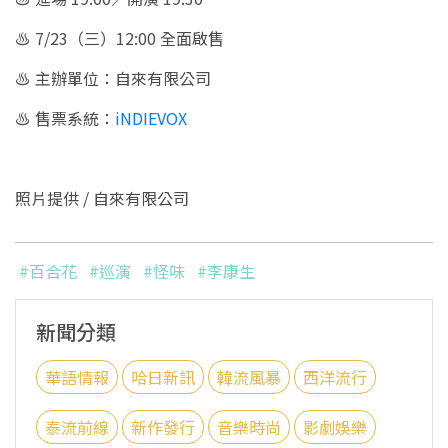
♨︎ 7/23（三）12:00 全面啟售
♨︎ 主辦單位：自來有限公司
♨︎ 售票系統：
iNDIEVOX
照片提供 / 自來有限公司
#百合花
#巡演
#怪味
#李康生
新聞分類
華語情報
哈日新訊
韓流風暴
西洋流行
泰流前線
新作發行
音樂時尚
影劇娛樂