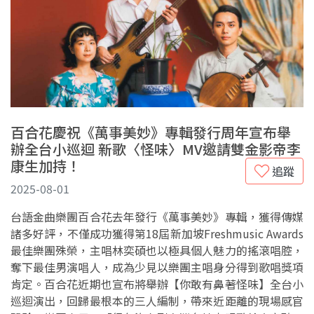
百合花慶祝《萬事美妙》專輯發行周年宣布舉
辦全台小巡迴 新歌〈怪味〉MV邀請雙金影帝李
康生加持！
追蹤
2025-08-01
台語金曲樂團百合花去年發行《萬事美妙》專輯，獲得傳媒
諸多好評，不僅成功獲得第18屆新加坡Freshmusic Awards
最佳樂團殊榮，主唱林奕碩也以極具個人魅力的搖滾唱腔，
奪下最佳男演唱人，成為少見以樂團主唱身分得到歌唱獎項
肯定。百合花近期也宣布將舉辦【你敢有鼻著怪味】全台小
巡迴演出，回歸最根本的三人編制，帶來近距離的現場感官