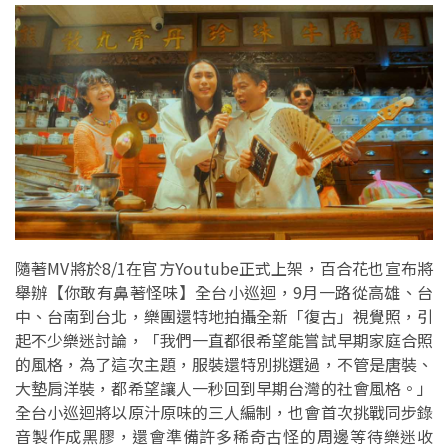
隨著MV將於8/1在官方Youtube正式上架，百合花也宣布將
舉辦【你敢有鼻著怪味】全台小巡迴，9月一路從高雄、台
中、台南到台北，樂團還特地拍攝全新「復古」視覺照，引
起不少樂迷討論，「我們一直都很希望能嘗試早期家庭合照
的風格，為了這次主題，服裝還特別挑選過，不管是唐裝、
大墊肩洋裝，都希望讓人一秒回到早期台灣的社會風格。」
全台小巡迴將以原汁原味的三人編制，也會首次挑戰同步錄
音製作成黑膠，還會準備許多稀奇古怪的周邊等待樂迷收