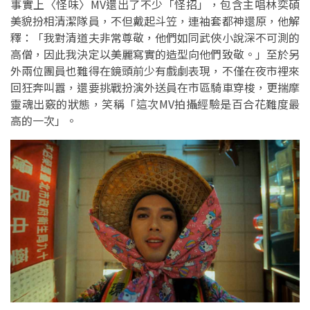
事實上〈怪味〉MV還出了不少「怪招」，包含主唱林奕碩
美貌扮相清潔隊員，不但戴起斗笠，連袖套都神還原，他解
釋：「我對清道夫非常尊敬，他們如同武俠小說深不可測的
高僧，因此我決定以美麗寫實的造型向他們致敬。」至於另
外兩位團員也難得在鏡頭前少有戲劇表現，不僅在夜市裡來
回狂奔叫囂，還要挑戰扮演外送員在市區騎車穿梭，更揣摩
靈魂出竅的狀態，笑稱「這次MV拍攝經驗是百合花難度最
高的一次」。