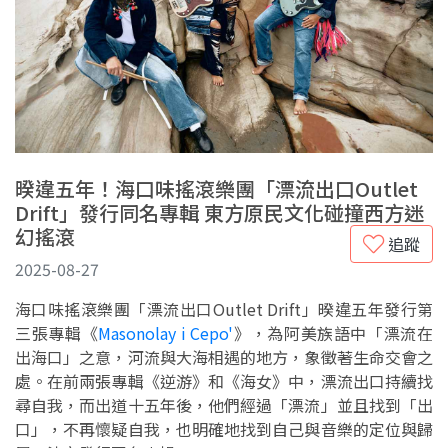
暌違五年！海口味搖滾樂團「漂流出口Outlet
Drift」發行同名專輯 東方原民文化碰撞西方迷
幻搖滾
追蹤
2025-08-27
海口味搖滾樂團「漂流出口Outlet Drift」暌違五年發行第
三張專輯《
Masonolay i Cepo'
》，為阿美族語中「漂流在
出海口」之意，河流與大海相遇的地方，象徵著生命交會之
處。在前兩張專輯《逆游》和《海女》中，漂流出口持續找
尋自我，而出道十五年後，他們經過「漂流」並且找到「出
口」，不再懷疑自我，也明確地找到自己與音樂的定位與歸