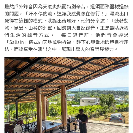
雖然戶外錄音因為天氣炎熱而特別辛苦，還須面臨器材過熱
的問題，「汗不停的流，這讓我感覺像在修行！」漂流出口
覺得在這樣的模式下狀態出奇地好，他們分享道：「聽著動
物、昆蟲、山谷的迴聲，回歸到大自然錄音，正是最貼近我
們生活的錄音方式。」每日錄音前，他們皆會透過
「Salisin」儀式向天地萬物祈福，靜下心與當地環境進行連
結，而後享受在演出之中，展現出驚人的音樂爆發力。