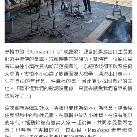
專輯中的〈Komaen Ti' ti' 戒嚴歌〉源自於漂流出口生長的
部落中流傳的童謠。戒嚴時期禁說族語，當時有一位原住民
青年前往小鎮欲買肉給部落長輩吃，忘記帶錢卻不敢跟任何
人求助，害怕不小心講了族語而遭人檢舉。漂流出口表示，
生在自由的年代是一件幸福的事，因此更要找回自己的文
化。「聽不懂我們的歌詞沒關係，只要去感受我們音樂的情
緒就好了。」
這次實體專輯設計以「專輯也能作為樂器」為概念，結合原
住民服飾中的臀鈴元素，在專輯中放入小鈴鐺。在沒有喇叭
的年代，搖動鈴鐺有邀請大家一起跳舞、共同享受歡聚之
意；也呼應了專輯的第一首曲目〈Masa'opo 青年聚會