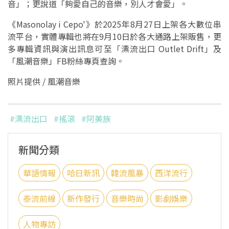
音」；更說道「夠愛自己的音樂，別人才會愛」。
《Masonolay i Cepo'》於2025年8月27日上架各大數位串
流平台，實體專輯也將在9月10日於各大通路上架販售，更
多專輯資訊與演出訊息可至「漂流出口 Outlet Drift」及
「風潮音樂」FB粉絲專頁查詢。
照片提供 / 風潮音樂
#漂流出口
#搖滾
#阿美族
新聞分類
華語情報
哈日新訊
韓流風暴
西洋流行
泰流前線
新作發行
音樂時尚
影劇娛樂
人物專訪