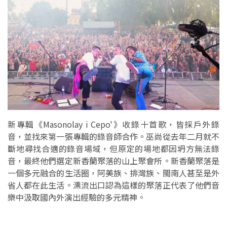
新專輯《Masonolay i Cepo'》收錄十首歌，皆採戶外錄
音，並找來第一張專輯的錄音師合作。巫尚從去年二月就不
斷地尋找合適的錄音場域，但原定的場地都因坍方無法錄
音，最終他們選定新香蘭聚落的山上聚會所。新香蘭聚落是
一個多元融合的生活圈，阿美族、排灣族、閩南人甚至是外
省人都在此生活。漂流出口認為這樣的聚落正代表了他們音
樂中汲取國內外演出經驗的多元精神。