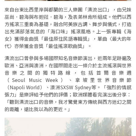
來自台東比西里岸與都蘭的三人樂團「漂流出口」，由兄妹
巫尚．碧海與布妲菈．碧海，及表弟林肯所組成。他們以西
方搖滾三重奏為基礎，融合阿美族古調、舞步與儀式，打造
出充滿部落氣息的「海口味」搖滾風格。上一張專輯《海
女》獲得金曲獎「最佳原住民語專輯獎」，單曲〈最大的年
代〉亦榮獲金音獎「最佳搖滾歌曲獎」。
漂流出口曾參與多場國際知名音樂節演出，近兩年足跡遍及
歐洲、亞洲與澳洲，在國際間走出一條介於主流搖滾與世界
音樂之間的獨特路線，包括首爾音樂週
（Seoul Music Week）、拿坡里世界音樂節
（Napoli World）、澳洲SXSW Sydney等。「強烈的情感
張力」是樂評給予他們的評價；歐洲媒體看完演出後分享：
「聽到漂流出口的音樂，我才驚覺東方傳統與西方迷幻之間
的距離，遠比我以為的更近。」