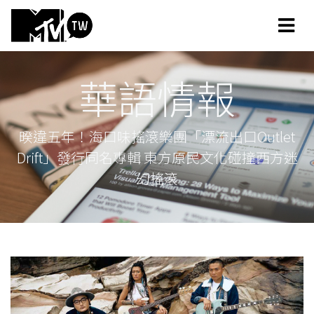
華語情報
暌違五年！海口味搖滾樂團「漂流出口Outlet
Drift」發行同名專輯 東方原民文化碰撞西方迷
幻搖滾