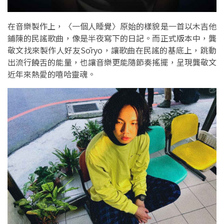
在音樂製作上，〈一個人睡覺〉原始的樣貌是一首以木吉他
鋪陳的民謠歌曲，像是半夜寫下的日記。而正式版本中，龔
敬文找來製作人好友Sōryo，讓歌曲在民謠的基底上，跳動
出流行饒舌的能量，也讓音樂更能隨節奏搖擺，呈現龔敬文
近年來熱愛的嘻哈靈魂。