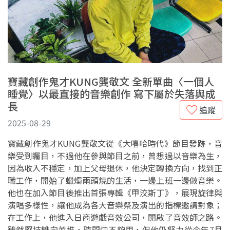
寶藏創作鬼才KUNG龔敬文 全新單曲〈一個人
睡覺〉以最直接的音樂創作 寫下屬於失落與成
長
追蹤
2025-08-29
寶藏創作鬼才KUNG龔敬文從《大嘻哈時代》節目發跡，音
樂受到矚目，不過他在參與節目之前，曾想過以音樂為生，
因為收入不穩定，加上父母退休，他決定轉換方向，找到正
職工作，開始了蠟燭兩頭燒的生活，一邊上班一邊做音樂。
他也在加入節目後推出首張專輯《甲洨斯丁》，展現旋律與
演唱多樣性，讓他成為各大音樂祭及演出的指標邀請對象；
在工作上，他進入日商遊戲音效公司，開啟了音效師之路。
雖然堅持雙向並進，時間快不夠用，但他仍努力從今年7月