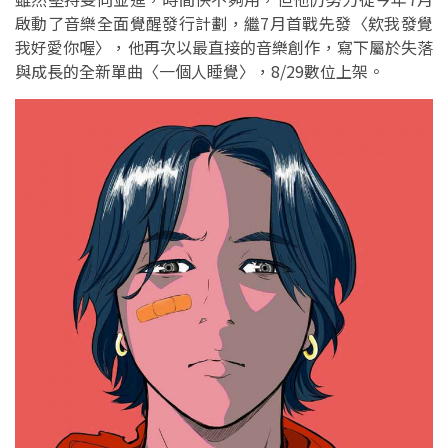
啟動了音樂全面覺醒發行計劃，繼7月首戰先發〈欸我發覺
我好愛你喔〉，他再次以最直接的音樂創作，寫下屬於失落
與成長的全新單曲〈一個人睡覺〉，8/29數位上架。