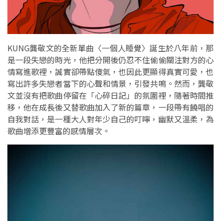
KUNG龔敬文的全新單曲〈一個人睡覺〉誕生於八年前，那
是一段失戀的時光，他把分開後仍忍不住偷偷關注對方的心
情寫進歌裡，誠實卻帶點傻氣，也因此更顯得真實可愛，也
寫出許多失戀者當下的心聲和情景，引發共鳴。然而，龔敬
文並沒有把歌曲停留在「心碎日記」的氛圍裡，隨著時間推
移，他在成長後又替歌曲加入了新的篇章，一段帶有饒唱的
自我對話，是一種大人對年少自己的叮嚀，幽默又溫柔，為
歌曲增添更豐富的感情層次。