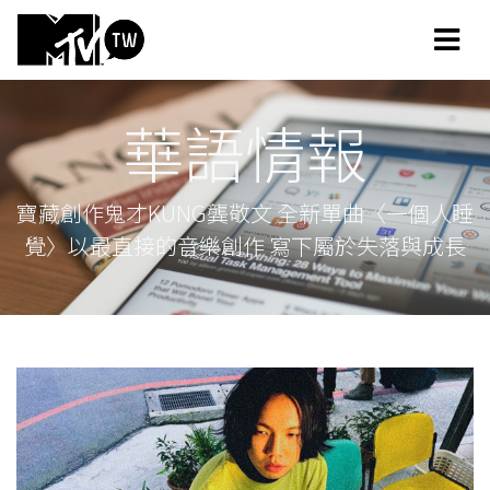
華語情報
寶藏創作鬼才KUNG龔敬文 全新單曲〈一個人睡
覺〉以最直接的音樂創作 寫下屬於失落與成長