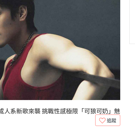
SS〉成人系新歌來襲 挑戰性感極限「可狼可奶」魅
追蹤