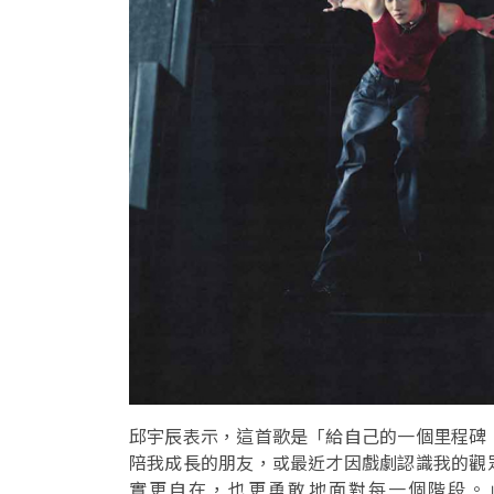
邱宇辰表示，這首歌是「給自己的一個里程碑
陪我成長的朋友，或最近才因戲劇認識我的觀
實更自在，也更勇敢地面對每一個階段。」邱