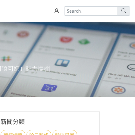
「可狼可奶」魅力爆棚
新聞分類
華語情報
哈日新訊
韓流風暴