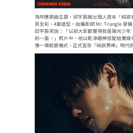
為呼應歌曲主題，邱宇辰推出個人首本「純欲系」寫
頁全彩、4套造型，由攝影師 Mr. Triang
邱宇辰笑說：「以前大家都覺得我是陽光少年
的一面。」照片中，他以乾淨眼神搭配結實線
像一場蜕變儀式，正式宣告「純欲男神」時代