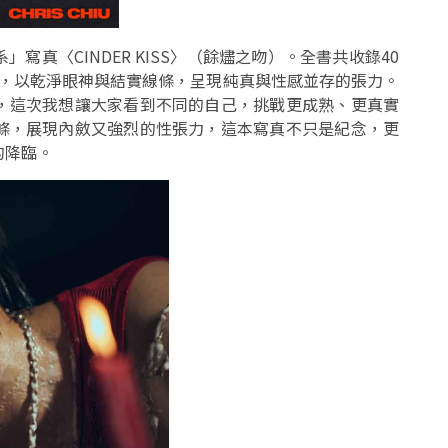
真〈CINDER KISS〉（餘燼之吻）。全書共收錄40
le 掌鏡，以乾淨眼神與結實線條，呈現純真與性感並存的張力。
，這次我想讓大家看到不同的自己，挑戰更成熟、更真實
條，展現內斂又強烈的性張力，這本寫真不只是紀念，更
的降臨。