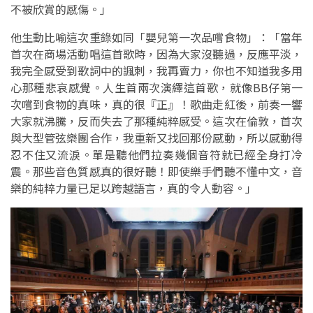
不被欣賞的感傷。」
他生動比喻這次重錄如同「嬰兒第一次品嚐食物」：「當年
首次在商場活動唱這首歌時，因為大家沒聽過，反應平淡，
我完全感受到歌詞中的諷刺，我再賣力，你也不知道我多用
心那種悲哀感覺。人生首兩次演繹這首歌，就像BB仔第一
次嚐到食物的真味，真的很『正』！歌曲走紅後，前奏一響
大家就沸騰，反而失去了那種純粹感受。這次在倫敦，首次
與大型管弦樂團合作，我重新又找回那份感動，所以感動得
忍不住又流淚。單是聽他們拉奏幾個音符就已經全身打冷
震。那些音色質感真的很好聽！即使樂手們聽不懂中文，音
樂的純粹力量已足以跨越語言，真的令人動容。」