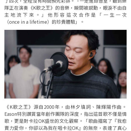
了四次，全程沒有時間預先彩排。「一走進錄音室，聽到樂
隊正在演奏《K歌之王》的音樂，瞬間被感動，眼淚不由自
主地流下來。」他形容這次合作是「一生一次
（once in a lifetime）的珍貴體驗」。
《K歌之王》源自2000年，由林夕填詞、陳輝陽作曲。
Eason特別讚賞當年創作團隊的深度，指出這首歌不僅是情
歌，更是對卡拉OK盛世的文化觀察。「歌曲描寫了『我愈
賣力愛你，你卻以為我在唱卡拉OK』的無奈，表達了真心