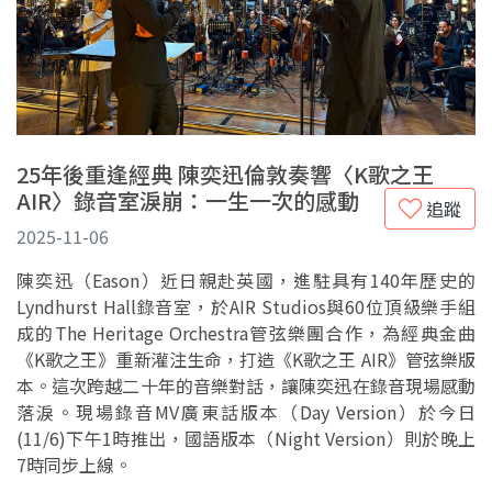
25年後重逢經典 陳奕迅倫敦奏響〈K歌之王
AIR〉錄音室淚崩：一生一次的感動
追蹤
2025-11-06
陳奕迅（Eason）近日親赴英國，進駐具有140年歷史的
Lyndhurst Hall錄音室，於AIR Studios與60位頂級樂手組
成的The Heritage Orchestra管弦樂團合作，為經典金曲
《K歌之王》重新灌注生命，打造《K歌之王 AIR》管弦樂版
本。這次跨越二十年的音樂對話，讓陳奕迅在錄音現場感動
落淚。現場錄音MV廣東話版本（Day Version）於今日
(11/6)下午1時推出，國語版本（Night Version）則於晚上
7時同步上線。