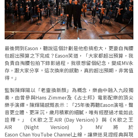
最後問到Eason，聽說這個計劃是他愈搞愈大，更要自掏腰
包超出預算之下完成？Eason笑道，「大家都超出預算，我
負責自掏腰包拍下錄影過程，我很想留個紀念，變成MV永
存，跟大家分享。這次換來的感動，真的超出預期，非常值
得。」
監製陳輝陽以「老靈換新顏」為概念，樂曲中融入九段獨
奏，由曾參與Hans Zimmer及《占士邦》電影配樂的頂尖
樂手演繹。陳輝陽感慨表示：「25年後再聽Eason演唱，聲
音更立體、更深沉，歲月積累的細膩，唯有經歷過才能如此
詮釋。」《K歌之王AIR (Day Version)》與《K歌之王
AIR (Night Version)》MV將於
Eason Chan YouTube Channel上線，讓樂迷見證經典與現