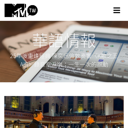
華語情報
25年後重逢經典 陳奕迅倫敦奏響〈K歌之王
AIR〉錄音室淚崩：一生一次的感動