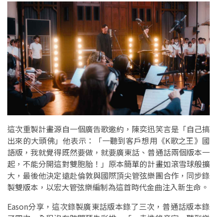
這次重製計畫源自一個廣告歌邀約，陳奕迅笑言是「自己搞
出來的大頭佛」他表示：「一聽到客戶想用《K歌之王》國
語版，我就覺得既然要做，就要廣東話、普通話兩個版本一
起，不能分開這對雙胞胎！」原本簡單的計畫如滾雪球般擴
大，最後他決定遠赴倫敦與國際頂尖管弦樂團合作，同步錄
製雙版本，以宏大管弦樂編制為這首時代金曲注入新生命。
Eason分享，這次錄製廣東話版本錄了三次，普通話版本錄