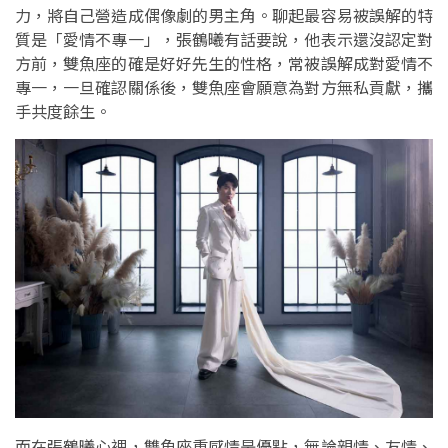
力，將自己營造成偶像劇的男主角。聊起最容易被誤解的特
質是「愛情不專一」，張鶴曦有話要說，他表示還沒認定對
方前，雙魚座的確是好好先生的性格，常被誤解成對愛情不
專一，一旦確認關係後，雙魚座會願意為對方無私貢獻，攜
手共度餘生。
而在張鶴曦心裡，雙魚座重感情是優點，無論親情、友情、