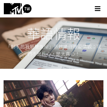
華語情報
「對不起我是雙魚座」張鶴曦自爆愛情觀：我
們不是花心，是太真心！