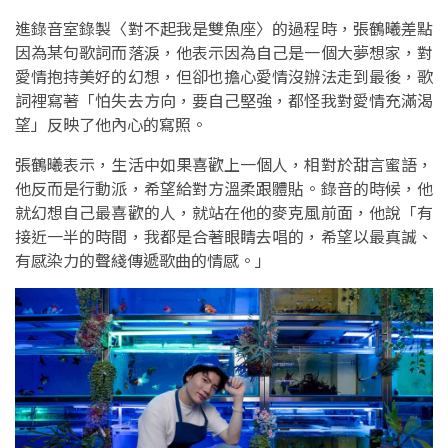
進錄音室錄製〈對不起我是雙魚座〉的過程時，張鶴曦差點
因為某句歌詞而落淚，他表示因為自己是一個大夢想家，對
愛情抱持美好的幻想，但卻也擔心愛情沒辦法走到最後，歌
詞裡寫著「怕失去方向，要自己堅強，都怪我對愛情充滿渴
望」反映了他內心的寫照。
張鶴曦表示，生活中如果喜歡上一個人，相對於甜言蜜語，
他反而是行動派，希望給對方溫柔跟體貼。錄音的時候，他
就幻想自己最喜歡的人，就站在他的麥克風前面，他說「有
接近一半的時間，我都是合著眼睛去唱的，希望以最真誠、
有感染力的聲綫傳遞歌曲的情感。」