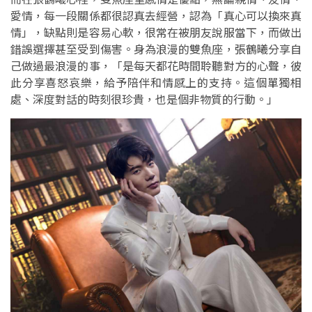
愛情，每一段關係都很認真去經營，認為「真心可以換來真
情」，缺點則是容易心軟，很常在被朋友說服當下，而做出
錯誤選擇甚至受到傷害。身為浪漫的雙魚座，張鶴曦分享自
己做過最浪漫的事，「是每天都花時間聆聽對方的心聲，彼
此分享喜怒哀樂，給予陪伴和情感上的支持。這個單獨相
處、深度對話的時刻很珍貴，也是個非物質的行動。」