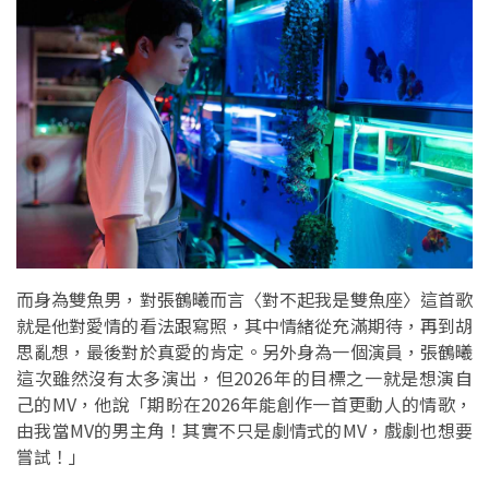
而身為雙魚男，對張鶴曦而言〈對不起我是雙魚座〉這首歌
就是他對愛情的看法跟寫照，其中情緒從充滿期待，再到胡
思亂想，最後對於真愛的肯定。另外身為一個演員，張鶴曦
這次雖然沒有太多演出，但2026年的目標之一就是想演自
己的MV，他說「期盼在2026年能創作一首更動人的情歌，
由我當MV的男主角！其實不只是劇情式的MV，戲劇也想要
嘗試！」