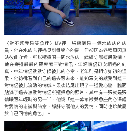
〈對不起我是雙魚座〉MV裡，張鶴曦是一個水族店的店
員，他在水族店裡遇見刻骨銘心的愛，但卻因為各種原因無
法彼此守候，所以選擇開一間水族店，繼續守護這段愛情。
他在旁邊靜靜的觀察著三對情侶，年輕情侶初次相遇的純
真、中年情侶默默守候彼此的心意，老年則是相守如初的溫
柔，他彷彿看到自己的過去跟未來，能夠深刻的感受到這三
對情侶彼此流動的情感。最後結尾出現了一道愛心牆，牆面
貼滿了過去無數對情侶所選擇魚的照片，其中有一張就是張
鶴曦跟年輕時的另一半，他說「這一幕象徵雙魚座內心深處
對愛情的忠誠與詩意，靜靜守護他人的愛情，同時也珍藏屬
於自己回憶的角色」。