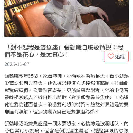
「對不起我是雙魚座」張鶴曦自爆愛情觀：我
們不是花心，是太真心！
追蹤
2025-11-07
張鶴曦今年35歲，來自澳洲，小時候在香港長大，自小就熱
愛華語跟西方音樂，他先透過臨演方式接觸演藝圈，並藉此
累積經驗值，為實現音樂夢，更修讀聲樂課程，他的中低音
聲線相當迷人。近日推出新歌〈對不起我是雙魚座〉，描述
他在愛情裡面善良、浪漫愛幻想的特質。雖然外界總是對雙
魚座有誤解，但張鶴曦以自己是雙魚座為榮。
張鶴曦認為雙魚座是一個大夢想家，心情總是波瀾起伏，內
心也常有小劇場，但會是個浪漫主義者，透過無限的想像