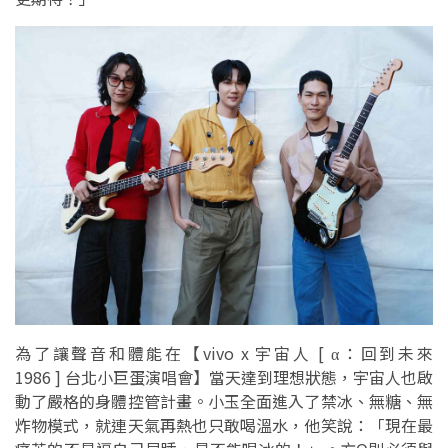
為了讓聲音和體能在【vivo x 宇宙人 [ α：回到未來
1986 ] 台北小巨蛋演唱會】當天達到理想狀態，宇宙人也啟
動了嚴格的身體控管計畫。小玉全面進入了禁冰、無糖、無
炸物模式，就連天氣再熱也只敢喝溫水，他笑說：「現在最