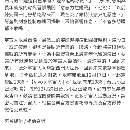
痛苦的不是逼自己早睡，是不能喝冰的！」。方Q則必須與
長年養成的宵夜習慣展開「意志力拉鋸戰」，他說：「以前
練完團一定會想吃點東西，現在為了維持狀態只能忍住。」
阿奎則刻意控制咖啡因攝取，深怕影響作息，「不管多想睡
都不敢喝。」
宇宙人以最自律、最熱血的姿態迎接這個關鍵時刻。這段日
子或許疲憊，卻也是最貼近音樂的一段路。他們將這段極限
備戰的所有能量，化為小巨蛋舞台上最毫無保留的演出，要
讓所有歌迷感受到屬於宇宙人最熱烈、最炸裂的「回到未
來」！此外宇宙人Ｘ詹記西門大世界「回到未來電話亭秘密
基地」打卡點也邁入倒數，限時開放至12月17日，一起穿
越回1986。【vivo x 宇宙人 [ α：回到未來1986 ] 台北小巨
蛋演唱會】將於12月20日台北小巨蛋登場，尚有零星票券
販售中，敬請把握機會購票觀賞。更多宇宙人活動近況，請
密切關注宇宙人、相信音樂官方臉書粉絲專頁及官方微博、
微信公眾號。
照片提供 / 相信音樂