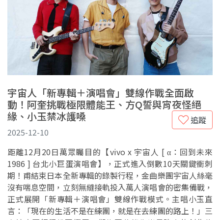
宇宙人「新專輯＋演唱會」雙線作戰全面啟
動！阿奎挑戰極限體能王、方Q誓與宵夜怪絕
緣、小玉禁冰護嗓
追蹤
2025-12-10
距離12月20日萬眾矚目的【vivo x 宇宙人 [ α：回到未來
1986 ] 台北小巨蛋演唱會】，正式進入倒數10天關鍵衝刺
期！甫結束日本全新專輯的錄製行程，金曲樂團宇宙人絲毫
沒有喘息空間，立刻無縫接軌投入萬人演唱會的密集備戰，
正式展開「新專輯＋演唱會」雙線作戰模式。主唱小玉直
言：「現在的生活不是在練團，就是在去練團的路上！」三