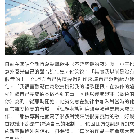
日前在演唱全新百萬點擊歌曲〈不曾寧靜的夜〉時，小玉也
意外曝光自己的聲音進化史，他笑說：「其實我以前是沒有
假音的！」他坦言自己習慣透過創作來讓自己歌唱能力進
化，「我很喜歡藉由寫歌去挑戰我的唱歌極限，在製作的過
程裡逼自己完成原本做不到的事」。他以經典歌曲〈藍色的
你〉為例，從那時開始，他就刻意在旋律中加入對當時的他
而言難度極高的音域，《理想狀態》這張專輯算是集大成之
作，「那張專輯裡面寫了很多對我來說很有挑戰的歌，好幾
首歌幾乎都是在跨過自己的限制。」也因此方Q對即將到來
的新專輯格外有信心，掛保證：「這次的作品一定會讓大家
更期待！」