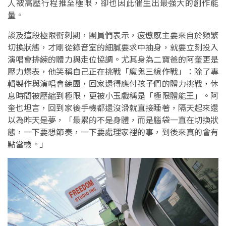
人被高壓行程推至極限，卻也因此催生出最強大的創作能
量。
談及這段極限衝刺期，團員們表示，疲憊感主要來自於頻繁
切換狀態，才剛從錄音室的細膩要求中抽身，就要立刻投入
演唱會排練的體力與走位協調。尤其身為二寶爸的阿奎更是
壓力爆表，他笑稱自己正在挑戰「魔鬼三線作戰」：除了專
輯製作與演唱會練團，回家還得應付孩子們的體力挑戰，休
息時間被壓縮到極限，更被小玉戲稱是「極限體能王」。阿
奎也坦言，回到家後手機都還沒滑就直接睡著，隔天起來還
以為昨天是夢，「最累的不是身體，而是腦袋一直在切換狀
態，一下要想節奏，一下要處理家裡的事，到後來真的會有
點當機。」