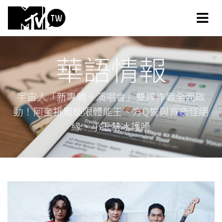
華語情報
宇宙人「新專輯＋演唱會」雙線作戰全面啟
動！阿奎挑戰極限體能王、方Q誓與宵夜怪絕
緣、小玉禁冰護嗓