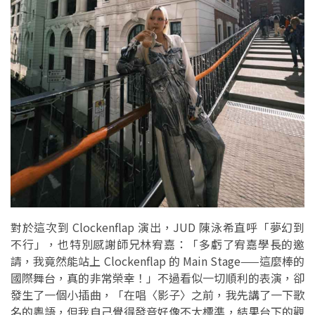
對於這次到 Clockenflap 演出，JUD 陳泳希直呼「夢幻到
不行」，也特別感謝師兄林宥嘉：「多虧了宥嘉學長的邀
請，我竟然能站上 Clockenflap 的 Main Stage——這麼棒的
國際舞台，真的非常榮幸！」不過看似一切順利的表演，卻
發生了一個小插曲，「在唱〈影子〉之前，我先講了一下歌
名的粵語，但我自己覺得發音好像不太標準，結果台下的觀