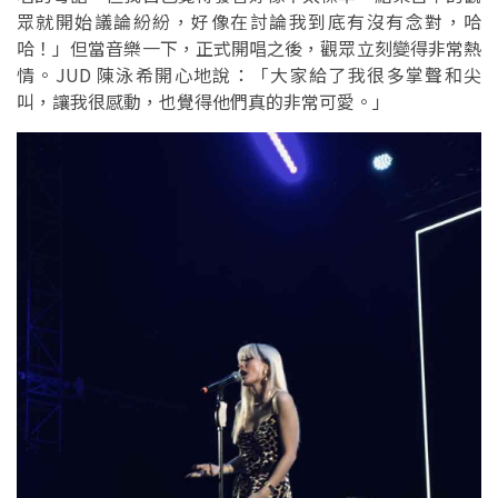
眾就開始議論紛紛，好像在討論我到底有沒有念對，哈
哈！」但當音樂一下，正式開唱之後，觀眾立刻變得非常熱
情。JUD 陳泳希開心地說：「大家給了我很多掌聲和尖
叫，讓我很感動，也覺得他們真的非常可愛。」