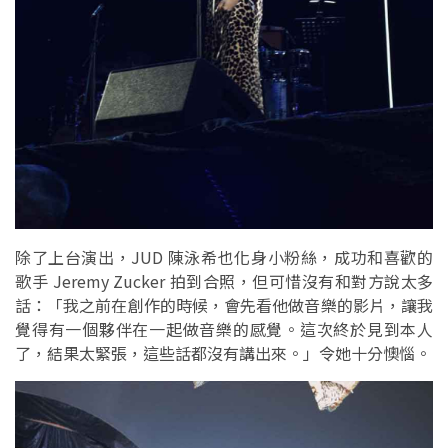
除了上台演出，JUD 陳泳希也化身小粉絲，成功和喜歡的
歌手 Jeremy Zucker 拍到合照，但可惜沒有和對方說太多
話：「我之前在創作的時候，會先看他做音樂的影片，讓我
覺得有一個夥伴在一起做音樂的感覺。這次終於見到本人
了，結果太緊張，這些話都沒有講出來。」令她十分懊惱。