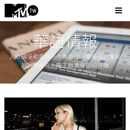
華語情報
JUD 陳泳希首張迷你粵語EP《都是自己拿來
的》遇發音大魔王崩潰練習40分鐘