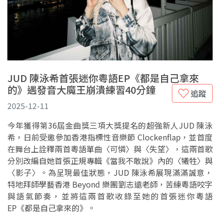
JUD 陳泳希首張迷你粵語EP《都是自己拿來
的》遇發音大魔王崩潰練習40分鐘
追蹤
2025-12-11
今年獲得第36屆金曲獎三項大獎提名的超強新人JUD 陳泳
希，日前受邀參加香港指標性音樂節 Clockenflap，並首度
在舞台上詮釋兩首粵語單曲〈可憐〉與〈失望〉，這兩首歌
分別改編自她首張正規專輯《當我不敢說》內的〈犧牲〉與
〈影子〉。為呈現最佳狀態，JUD 陳泳希展現滿滿誠意，
特地拜師學藝香港 Beyond 樂團劉志遠老師，苦練粵語咬字
與語氣節奏，並將這兩首歌收錄至她的首張迷你粵語
EP《都是自己拿來的》。