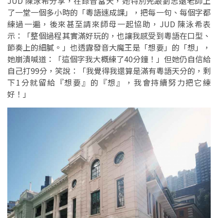
JUD 陳泳希分享，在錄音當天，她特別先跟劉志遠老師上
了一堂一個多小時的「粵語速成課」，把每一句、每個字都
練過一遍，後來甚至請來師母一起協助，JUD 陳泳希表
示：「整個過程其實滿好玩的，也讓我感受到粵語在口型、
節奏上的細膩。」也透露發音大魔王是「想要」的「想」，
她崩潰喊道：「這個字我大概練了40分鐘！」但她仍自信給
自己打99分，笑說：「我覺得我還算是滿有粵語天分的，剩
下1分就留給『想要』的『想』，我會持續努力把它練
好！」