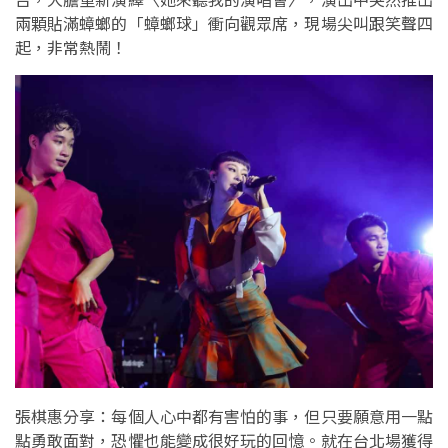
兩顆貼滿蟑螂的「蟑螂球」衝向觀眾席，現場尖叫跟笑聲四
起，非常熱鬧！
張棋惠分享：每個人心中都有害怕的事，但只要願意用一點
點勇敢面對，恐懼也能變成很好玩的回憶。就在台北場獲得