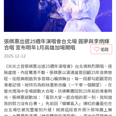
張棋惠出道25週年演唱會台北場 圓夢與李炳輝
合唱 宣布明年1月高雄加場開唱
追蹤
2025-12-12
《米米之音張棋惠出道25週年演唱會》台北場熱烈開唱，座
無虛席、內容驚喜不斷。張棋惠以滿滿誠意回顧25年音樂旅
程，從經典歌曲到多首精心編排舞台，每一段都勾起觀眾的
青春記憶。她特別為粉絲重新改編〈一千零一個願望〉，在
螢光燈海中全場感動大合唱，彷彿集體回到25年前的青春時
光。張棋惠感動說：「看到大家一起合唱的那一刻，我知道
我的努力沒有白費。」先前因「蟑螂亂入」爆紅的畫面也在
台北場也被完整複刻升級！她將這段意外原汁原味搬上舞
台，大膽重新演繹〈她來聽我的演唱會〉，演出中突然推出