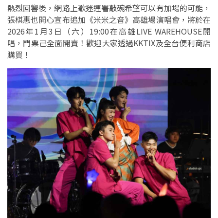
熱烈回響後，網路上歌迷連署敲碗希望可以有加場的可能，
張棋惠也開心宣布追加《米米之音》高雄場演唱會，將於在
2026年1月3日（六）19:00在高雄LIVE WAREHOUSE開
唱，門票己全面開賣！歡迎大家透過KKTIX及全台便利商店
購買！