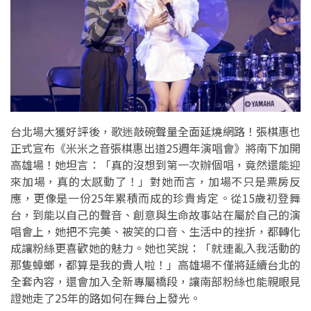
台北場大獲好評後，歌迷敲碗聲量全面延燒網路！張棋惠也
正式宣布《米米之音張棋惠出道25週年演唱會》將南下加開
高雄場！她坦言：「真的沒想到第一次辦個唱，竟然還能迎
來加場，真的太感動了！」對她而言，加場不只是票房反
應，更像是一份25年累積而成的珍貴肯定。從15歲初登舞
台，到能以自己的聲音、創意與生命故事站在屬於自己的演
唱會上，她把不完美、被笑的口音、生活中的挫折，都轉化
成讓粉絲更喜歡她的魅力。她也笑說：「就連亂入我活動的
那隻蟑螂，都算是我的貴人啦！」高雄場不僅將延續台北的
全套內容，還會加入全新專屬橋段，讓南部粉絲也能親眼見
證她走了25年的路如何在舞台上發光。