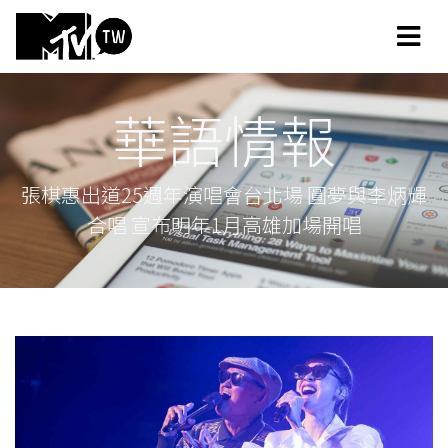
華語情報
張棋惠出道25週年演唱會台北場 圓夢與李炳輝
合唱 宣布明年1月高雄加場開唱