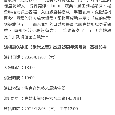
樣盛況驚人，從曾莞婷、LuLu、漢典、風田到楊銘威、楊
丞琳接力送上祝福，入口處直接變成一整面花牆，象徵張棋
惠多年累積的好人緣大爆發。張棋惠感動表示：「真的感受
到被愛包圍。」而台北場的口碑與聲量也讓高雄加場更受期
待， 南部粉絲更紛紛留言：「等妳很久了！」「高雄場
見！」期待值全面飆升。
張棋惠OAKIE《米米之音》出道25周年演唱會 - 高雄加場
演出日期：2026/01/03（六）
入場時間：18:00
演出時間：19:00
演出地點：洛克音樂藝文展演空間
演出地址：高雄市前金區六合二路145號B1
啟售時間：2025/12/03（三） 中午12:00