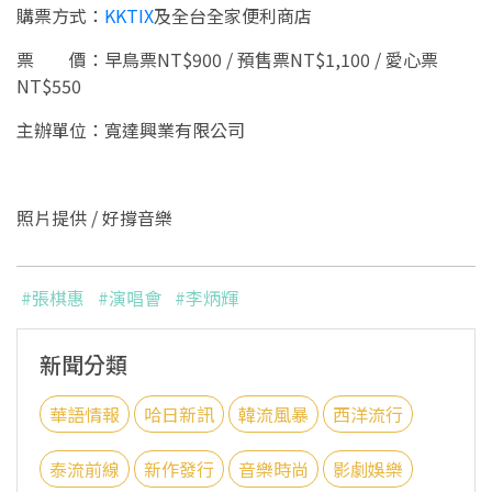
購票方式：
KKTIX
及全台全家便利商店
票 價：早鳥票NT$900 / 預售票NT$1,100 / 愛心票
NT$550
主辦單位：寬達興業有限公司
照片提供 / 好撐音樂
#張棋惠
#演唱會
#李炳輝
新聞分類
華語情報
哈日新訊
韓流風暴
西洋流行
泰流前線
新作發行
音樂時尚
影劇娛樂