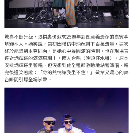
驚喜不斷升級，張棋惠也迎來25週年對她意義最深的嘉賓李
炳輝本人。她笑說，當初因模仿李炳輝創下百萬流量，這次
終於能請到本尊同台，是她心中最圓滿的時刻，也在現場表
達對炳輝哥的滿滿感謝！。兩人合唱〈晚頭仔水雞〉，原本
安排炳輝哥坐著唱，但沒想到他全程都激動地站著演唱，唱
完後還笑著說：「你的熱情讓我坐不住！」敬業又暖心的舞
台瞬間引爆全場掌聲。