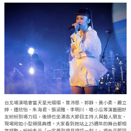
台北場演唱會當天星光熠熠，曾沛慈、郭靜、黃小柔、嚴立
婷、鍾欣怡、朱海君、張涵雅、李明川、嘻小瓜等演藝圈好
友紛紛到場力挺，後排也坐滿各大節目主持人與藝人朋友，
現場宛如小型頒獎典禮。大家看到她站上25週年的舞台都相
當感動，紛紛表示「一定要到場見證這一刻！」場外花籃同