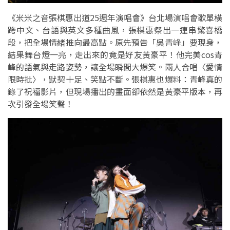
《米米之音張棋惠出道25週年演唱會》台北場演唱會歌單橫
跨中文、台語與英文多種曲風，張棋惠祭出一連串驚喜橋
段，把全場情緒推向最高點。原先預告「吳青峰」要現身，
結果舞台燈一亮，走出來的竟是好友黃豪平！他完美cos青
峰的語氣與走路姿勢，讓全場瞬間大爆笑。兩人合唱〈愛情
限時批〉，默契十足、笑點不斷。張棋惠也爆料：青峰真的
錄了祝福影片，但現場播出的畫面卻依然是黃豪平版本，再
次引發全場笑聲！