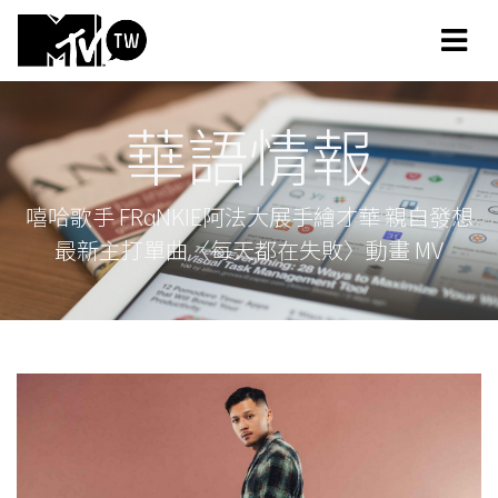
華語情報
嘻哈歌手 FRαNKIE阿法大展手繪才華 親自發想
最新主打單曲〈每天都在失敗〉動畫 MV