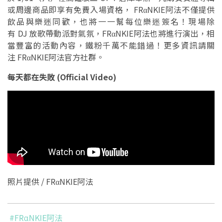
或周邊商品即享有免費入場資格， FRαNKIE阿法不僅提供
飲品與樂迷同歡，也將一一幫每位樂迷簽名！現場除
有 DJ 放歌帶動派對氣氛，FRαNKIE阿法也將進行演出，相
當豐富的活動內容，鐵粉千萬不能錯過！更多資訊請關
注 FRαNKIE阿法官方社群。
每天都在失敗 (Official Video)
照片提供 / FRαNKIE阿法
#FRαNKIE阿法