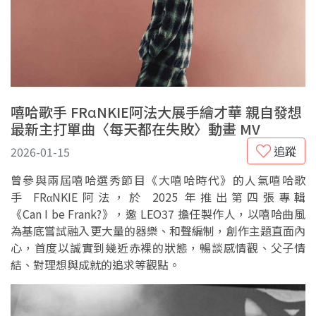
嘻哈歌手 FRαNKIE阿法大展手繪才華 親自發想
最新主打單曲〈每天都在失敗〉動畫 MV
追蹤
2026-01-15
曾參與兩屆嘻哈選秀節目《大嘻哈時代》的人氣嘻哈歌
手 FRαNKIE阿法，於 2025 年推出第四張專輯
《Can I be Frank?》，邀 LEO37 擔任製作人，以嘻哈曲風
為基底嘗試融入更大量的器樂、和聲編制，創作主題直面內
心，首度以誠實到幾近赤裸的狀態，暢談感情觀、父子情
結、對理想與成就的追求等觀點。