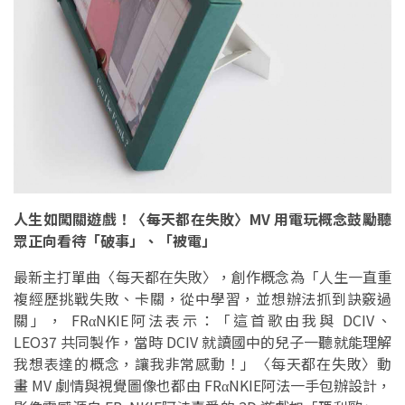
人生如闖關遊戲！〈每天都在失敗〉MV 用電玩概念鼓勵聽
眾正向看待「破事」、「被電」
最新主打單曲〈每天都在失敗〉，創作概念為「人生一直重
複經歷挑戰失敗、卡關，從中學習，並想辦法抓到訣竅過
關」， FRαNKIE阿法表示：「這首歌由我與 DCIV、
LEO37 共同製作，當時 DCIV 就讀國中的兒子一聽就能理解
我想表達的概念，讓我非常感動！」〈每天都在失敗〉動
畫 MV 劇情與視覺圖像也都由 FRαNKIE阿法一手包辦設計，