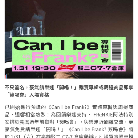
不只簽名，豪氣請樂迷「開喝！」購買專輯或周邊商品即享
「簽喝會」入場資格
已開始進行預購的《Can I be Frank?》實體專輯與周邊商
品，迴響相當熱烈！為回饋樂迷支持， FRαNKIE阿法特別
安排於農曆過年前舉辦「簽喝會」，與樂迷近距離交流，更
豪氣免費請樂迷「開喝！」《Can I be Frank? 簽喝會》將
於 1/31（六）在高雄駁二 C7-7 倉庫舉辦，凡購買實體專輯