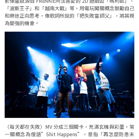
影像靈感源自 FRαNKIE阿法喜愛的 2D 遊戲如「瑪利歐」、
「波斯王子」和「越南大戰」等，用電玩闖關概念鼓勵自己
和樂迷正向思考，像歌詞所說的「把失敗當師父」，將其視
為變強的機會。
〈每天都在失敗〉MV 分成三個關卡，充滿玄機與彩蛋，第
一關概念為俚語”Shit Happens”，意指「再怎麼防患未