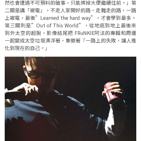
然也會遭遇不可預料的破事，只能擦掉大便繼續往前。」第
二關是講「被電」，不走人家開好的路，走難走的路，一路
上被電，最後”Learned the hard way”，才會學到最多。
第三關則是”Out of This World”，從地底到地上最後來
到外太空的超脫，影像結尾把 FRαNKIE阿法的專輯和周邊
一起變成太空垃圾漂浮著，象徵著「一路上的失敗，讓人進
化到現在的自己。」