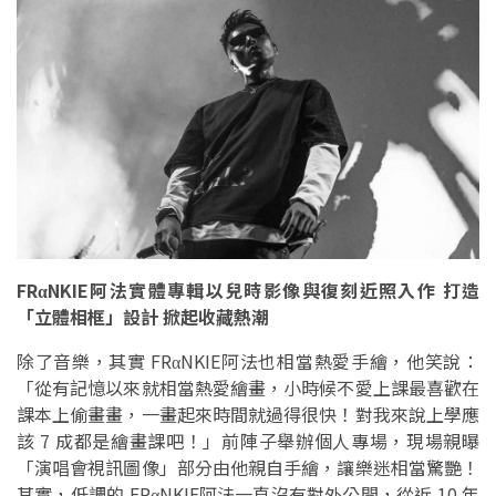
FRαNKIE阿法實體專輯以兒時影像與復刻近照入作 打造
「立體相框」設計 掀起收藏熱潮
除了音樂，其實 FRαNKIE阿法也相當熱愛手繪，他笑說：
「從有記憶以來就相當熱愛繪畫，小時候不愛上課最喜歡在
課本上偷畫畫，一畫起來時間就過得很快！對我來說上學應
該 7 成都是繪畫課吧！」前陣子舉辦個人專場，現場親曝
「演唱會視訊圖像」部分由他親自手繪，讓樂迷相當驚艷！
其實，低調的 FRαNKIE阿法一直沒有對外公開，從近 10 年