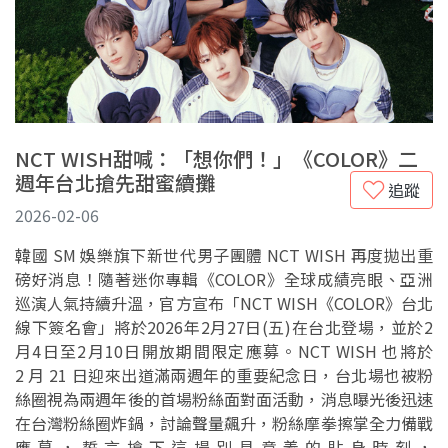
NCT WISH甜喊：「想你們！」《COLOR》二
週年台北搶先甜蜜續攤
追蹤
2026-02-06
韓國 SM 娛樂旗下新世代男子團體 NCT WISH 再度拋出重
磅好消息！隨著迷你專輯《COLOR》全球成績亮眼、亞洲
巡演人氣持續升溫，官方宣布「NCT WISH《COLOR》台北
線下簽名會」將於2026年2月27日(五)在台北登場，並於2
月4日至2月10日開放期間限定應募。NCT WISH 也將於
2 月 21 日迎來出道滿兩週年的重要紀念日，台北場也被粉
絲圈視為兩週年後的首場粉絲面對面活動，消息曝光後迅速
在台灣粉絲圈炸鍋，討論聲量飆升，粉絲摩拳擦掌全力備戰
應募，誓言搶下這場別具意義的貼身時刻，