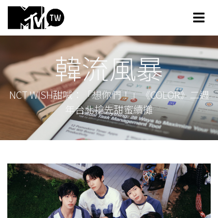
韓流風暴
NCT WISH甜喊：「想你們！」《COLOR》二週
年台北搶先甜蜜續攤