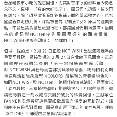
台品嚐夜市小吃的難忘回憶，尤其對芒果冰的滋味至今仍念
念不忘，直呼：「真的太好吃了！」團員們也透露，這次再
度訪台，除了想品嚐看看能夠進補身體的薑母鴨之外，也希
望能親自走訪九份，踩點被譽為《神隱少女》原型的經典景
點，不論是美食還是旅遊行程，都讓團員們期待滿滿，最期
待的還是與NCTzen搶先展開兩週年的甜蜜續攤，
NCT WISH 也隔空甜喊：「想你們！」。
值得一提的是，2 月 21 日正逢 NCT WISH 出道滿兩週年的
重要里程碑，緊接登場的 2 月 27 日台北線下見面會，正是
團體迎來兩週年後的「第一場粉絲面對面活動」，
對 NCT WISH 與粉絲而言都別具象徵意義。粉絲們特別期
待這場活動能夠凝聚《COLOR》所展現的青春繽紛色彩，
如同NCT WISH與 NCTzen 一路相伴的情感縮影，見面會以
「春風輕拂，幸福悄然盛開」描繪這次台北相聚的意義，邀
請粉絲將這一刻收藏成只屬於彼此的珍貴回憶，主辦單位
FANME也表示希望透過更細緻且富有溫度的互動形式，讓
粉絲不只是見到偶像，而是真正留下難忘的青春片段，呼應
《COLOR》所傳遞的能量與情感連結。