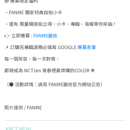
🎁 應募限定福利
・FANME 獨家特典自拍小卡
・還有 限量親簽拍立得、小卡、專輯、海報等你來抽！
👉 立即應募 :
FANME飯迷
📌 訂購完專輯請務必填寫 GOOGLE
應募表單
每一個笑容、每一次對視，
都將成為 NCTzen 青春裡最燦爛的COLOR 🌟
（
●
活動詳情｜請見 FANME飯迷官方網站公告）
照片提供 / FANME
#NCT WISH