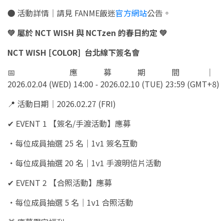
●
活動詳情｜請見 FANME飯迷
官方網站
公告。
💚 屬於 NCT WISH 與 NCTzen 的春日約定 💚
NCT WISH [COLOR] 台北線下簽名會
📅 應募期間｜
2026.02.04 (WED) 14:00 - 2026.02.10 (TUE) 23:59 (GMT+8)
📍 活動日期｜2026.02.27 (FRI)
✔ EVENT 1 【簽名/手渡活動】應募
・每位成員抽選 25 名｜1v1 簽名互動
・每位成員抽選 20 名｜1v1 手渡明信片活動
✔ EVENT 2 【合照活動】應募
・每位成員抽選 5 名｜1v1 合照活動