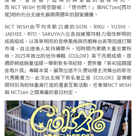
而 NCT WISH 也隔空甜喊：「想你們！」與NCTzen[西珍
妮]相約在台北搶先展開兩週年的甜蜜續攤。
NCT WISH由平均年齡21歲的SION、RIKU、YUSHI、
JAEHEE、RYO、SAKUYA六位各自擁獨特魅力個性鮮明的
成員組成，以清新明亮的音樂風格與亮眼舞台表現迅速打開
市場，自出道後人氣持續攀升，短時間內累積大量忠實粉
絲。2025年推出的迷你專輯《COLOR》寫下亮眼成績，首
週即締造銷量佳績一舉刷新多項紀錄，更榮獲「第40屆韓國
金唱片獎」專輯本賞，展現出道不久便站穩主流舞台的新世
代男團實力，此次台北線下簽名會正是《COLOR》宣傳期
間特別為粉絲量身打造的重要互動活動，也象徵NCT WISH
與 NCTzen 之間專屬的春日約定。