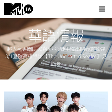
華語情報
超人氣男團F.F.O與ARKis聯手釋出開春震撼彈
3/1登陸高雄舉辦【The Uncharted Realm】見
面會