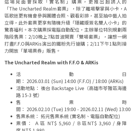
這場見面會採取「實名制」購票，更推出超誘人的
「The Uncharted Realm套票」，除了離場擊掌與小卡，A
區歌迷更有機會參與團體合照、觀看彩排，甚至抽中藝人拍
立得，此外套票更享有隨機升級「隱藏版簽名雙人小卡」的
驚喜福利。本次購票採電腦自動配位，主辦單位特別規劃兩
階段售票：2/10晚上7點首波開賣「雙場套票」，讓想一網
打盡F.F.O與ARKis演出的鐵粉先行搶購；2/11下午1點則接
力開放「單場票券」販售。
The Uncharted Realm with F.F.O & ARKis
活動日
期： 2026.03.01 (Sun) 14:00 (F.F.O) / 18:00 (ARKis)
活動地點： 後台 Backstage Live（高雄市苓雅區海邊
路 15-3 號）
售票時
間： 2026.02.10 (Tue) 19:00 - 2026.02.11 (Wed) 13:00
售票系統： 拓元售票系統 (實名制、電腦自動配位)
票價： Ａ區 NT$ 5,960 / Ｂ區NT$ 3,960 / 身障
席 NT$ 1,980