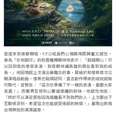
首度來到港都開唱，F.F.O成員們心情顯得既興奮又感性。
身為「在地囡仔」的鈞嘉難掩期待地表示：「超級開心！可
以回到我的老家表演，我很期待讓高雄的朋友看到我的成
長。」他回憶起上次演出最難忘的事，莫過於和俊希首次公
開演唱自創曲。俊希也點頭認同，直言創作帶來的成就感無
可取代，並預告：「這次也準備了不一樣的表演，要跟大家
見面！」而暖男至琦則心繫遠距離的粉絲，他感性地說：
「終於可以滿足那些因為距離看不到我們的人，上次跟台下
互動很深刻，希望這次也能感受南部的熱情！」展現出對南
台灣樂迷的滿滿誠意。