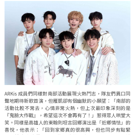
ARKis 成員們同樣對南部活動展現火熱鬥志，隊友們異口同
聲地期待新歌首演，但雁凱卻有個幽默的小願望：「南部的
活動比較不常去，心情非常火熱，但上次最印象深刻的是
『鬼臉大作戰』，希望這次不會再有了！」惹得眾人哄堂大
笑。同樣是高雄人的東翰則坦言回鄉演出是「近鄉情怯」的
喜悅，他表示：「回到家鄉真的很高興，但也同步有點緊