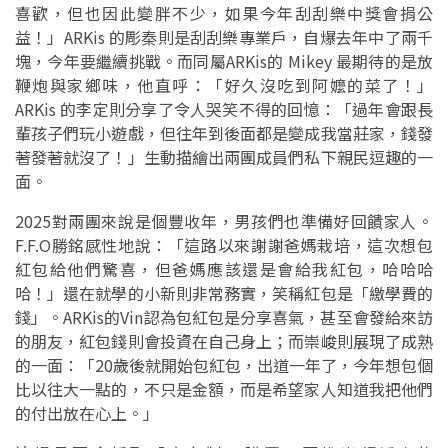
喜歡，但也因此變胖不少，如果今年刮刮樂中獎會捐公
益！」ARKis 的彫秦則是刮刮樂專業戶，自爆去年中了兩千
塊，今年要繼續挑戰。而同屬ARKis的 Mikey 最期待的是放
鞭炮與家鄉味，他直呼：「好久沒吃到阿嬤的菜了！」
ARKis 的李定則分享了令人哭笑不得的回憶：「過年會跟長
輩孩子們玩小遊戲，但往年到後面都是變成我當莊家，錢發
著發著就沒了！」生動描繪出兩團成員們私下親民逗趣的一
面。
2025對兩團來說是個豐收年，男孩們也準備好回饋家人。
F.F.O勝銘感性地說：「這路以來謝謝爸媽栽培，這次想包
紅包給他們驚喜，但爸媽應該還是會給我紅包，哈哈哈
哈！」還在就學的小新則非常務實，笑稱紅包是「繳學費的
錢」。ARKis的Vin認為包紅包是分享喜氣，甚至會發給來訪
的朋友，紅包錢則會投資在自己身上；而崇峻則展現了成熟
的一面：「20歲後就開始包紅包，出道一年了，今年想包個
比以往大一點的，不只是金額，而是希望家人知道我把他們
的付出放在心上。」