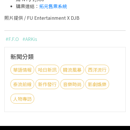
購票連結：
拓元售票系統
照片提供 / FU Entertainment X DJB
#F.F.O
#ARKis
新聞分類
華語情報
哈日新訊
韓流風暴
西洋流行
泰流前線
新作發行
音樂時尚
影劇娛樂
人物專訪