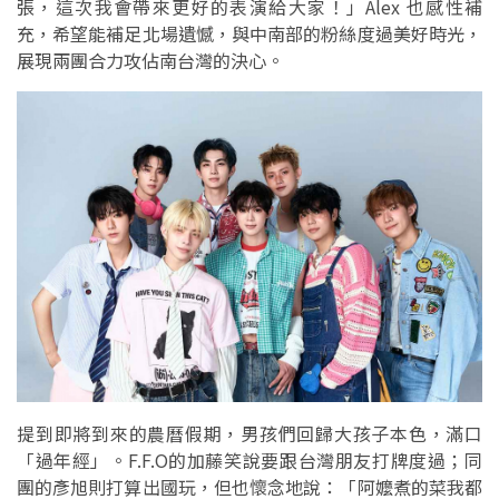
張，這次我會帶來更好的表演給大家！」Alex 也感性補
充，希望能補足北場遺憾，與中南部的粉絲度過美好時光，
展現兩團合力攻佔南台灣的決心。
提到即將到來的農曆假期，男孩們回歸大孩子本色，滿口
「過年經」。F.F.O的加藤笑說要跟台灣朋友打牌度過；同
團的彥旭則打算出國玩，但也懷念地說：「阿嬤煮的菜我都