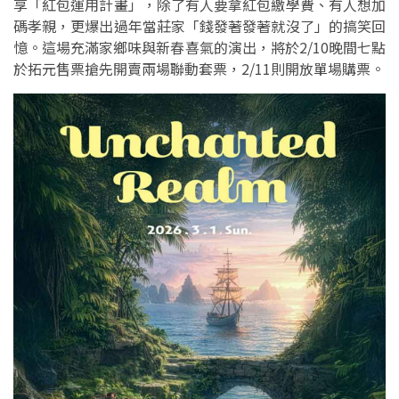
享「紅包運用計畫」，除了有人要拿紅包繳學費、有人想加
碼孝親，更爆出過年當莊家「錢發著發著就沒了」的搞笑回
憶。這場充滿家鄉味與新春喜氣的演出，將於2/10晚間七點
於拓元售票搶先開賣兩場聯動套票，2/11則開放單場購票。