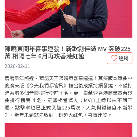
陳曉東開年喜事連發！新歌創佳績 MV 突破225
萬 相隔七年 6月再攻香港紅館
追蹤
2026-02-11
農曆新年將近，華語天王陳曉東喜事連連！其雙版本單曲中
的廣東版《今天我們都會飛》推出後成績持續發燒，不僅打
進香港多個音樂排行榜前十名，更一舉榮登香港商業電台歌
曲排行榜第 4 名，氣勢相當驚人；MV自上線以來不到三
週，點擊率也已正式突破225萬次，人氣與討論度不斷攀
升，新年未到就先收到一份超大紅包，喜事連發。