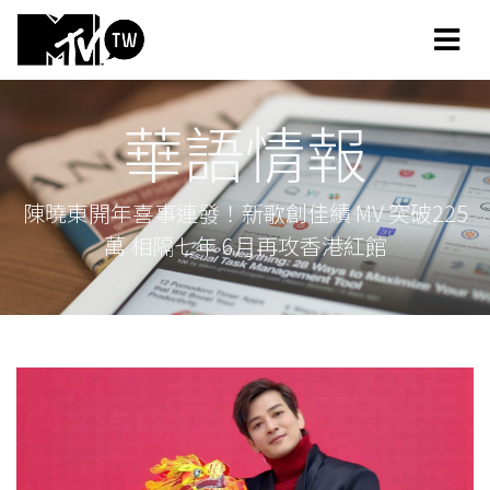
華語情報
陳曉東開年喜事連發！新歌創佳績 MV 突破225
萬 相隔七年 6月再攻香港紅館