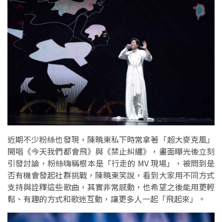
近期不少粉絲也發現，陳曉東私下時常拿著「超大麥克風」
開唱《今天我們都會飛》與《禁止糾纏》，畫面曝光後立刻
引發討論，粉絲嗨稱根本是「行走的 MV 現場」，被問到是
否有機會發起社群挑戰，陳曉東笑說，看到大家用不同方式
支持與詮釋這些歌曲，其實非常感動，也希望之後能用更輕
鬆、有趣的方式和歌迷互動，讓更多人一起「飛起來」。