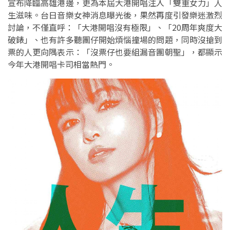
宣布降臨高雄港邊，更為本屆大港開唱注入「雙重女力」人
生滋味。台日音樂女神消息曝光後，果然再度引發樂迷激烈
討論，不僅直呼：「大港開唱沒有極限」、「20周年爽度大
破錶」、也有許多聽團仔開始煩惱撞場的問題，同時沒搶到
票的人更向隅表示：「沒票仔也要組漏音團朝聖」，都顯示
今年大港開唱卡司相當熱門。