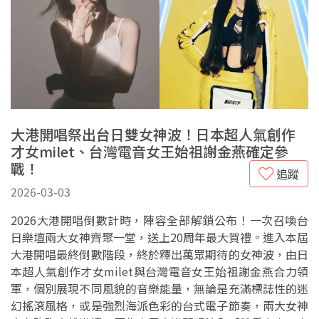
大港開唱祭出台日雙女神波！日本超人氣創作
才女milet、台灣電音女王始祖謝金燕確定參
戰！
追蹤
2026-03-03
2026大港開唱倒數計時，陣容全部解鎖公布！一次召喚台
日樂壇兩大女神齊聚一堂，送上20周年最大賀禮。進入本屆
大港開唱最終倒數階段，終於釋出萬眾期待的女神波，由日
本超人氣創作才女milet與台灣電音女王始祖謝金燕合力領
軍，個別展現不同風貌的音樂能量，無論是充滿標誌性的迷
幻搖滾風格，或是強烈海派色彩的台式電子節奏，兩大女神