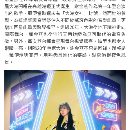
屆大港開唱在高雄港邊正式誕生，謝金燕作為第一年登台演
出的歌手，即便當時還未有「大港女神」封號，然而她的參
與，為這場新興音樂祭注入不同於搖滾色彩的音樂能量，更
增加巨星能量與跨界視野。走過20年，大港從地下精神走向
國際舞台，謝金燕也從流行天后蛻變為無可取代的電音象
徵。另外，每次登台都會呈現舞台視覺驚喜，造型也都令人
眼睛一亮，相隔20年重返大港，謝金燕不只是回歸，還將是
一種傳承與宣示，用熟悉且進化的姿態，點燃港邊夜色風
景。