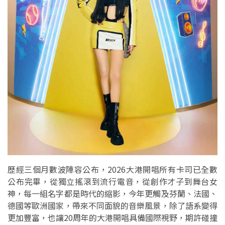
歷經三個月數波陣容公布，2026大港開唱所有卡司已全數
公布完畢，從獨立搖滾到流行電音，從創作才子到舞台女
神，每一組名字都是時代的縮影，今年更觸及芬蘭、法國、
德國等歐洲國家，帶來不同面貌的音樂風景，除了語系變得
更加豐富，也讓20周年的大港開唱具備國際視野，期許碰撞