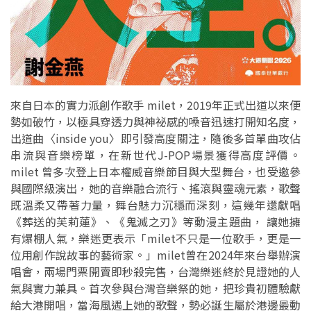
來自日本的實力派創作歌手 milet，2019年正式出道以來便
勢如破竹，以極具穿透力與神祕感的嗓音迅速打開知名度，
出道曲〈inside you〉即引發高度關注，隨後多首單曲攻佔
串流與音樂榜單，在新世代J-POP場景獲得高度評價。
milet 曾多次登上日本權威音樂節目與大型舞台，也受邀參
與國際級演出，她的音樂融合流行、搖滾與靈魂元素，歌聲
既溫柔又帶著力量，舞台魅力沉穩而深刻，這幾年還獻唱
《葬送的芙莉蓮》、《鬼滅之刃》等動漫主題曲， 讓她擁
有爆棚人氣，樂迷更表示「milet不只是一位歌手，更是一
位用創作說故事的藝術家。」milet曾在2024年來台舉辦演
唱會，兩場門票開賣即秒殺完售，台灣樂迷終於見證她的人
氣與實力兼具。首次參與台灣音樂祭的她，把珍貴初體驗獻
給大港開唱，當海風遇上她的歌聲，勢必誕生屬於港邊最動