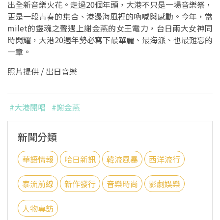
出全新音樂火花。走過20個年頭，大港不只是一場音樂祭，
更是一段青春的集合、港邊海風裡的吶喊與感動。今年，當
milet的靈魂之聲遇上謝金燕的女王電力，台日兩大女神同
時閃耀，大港20週年勢必寫下最華麗、最海派、也最難忘的
一章。
照片提供 / 出日音樂
#大港開唱
#謝金燕
新聞分類
華語情報
哈日新訊
韓流風暴
西洋流行
泰流前線
新作發行
音樂時尚
影劇娛樂
人物專訪