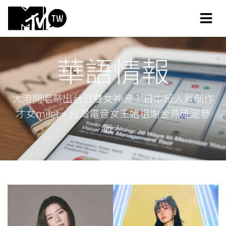
華語情報
大港開唱祭出台日雙女神波！日本超人氣創作
才女milet、台灣電音女王始祖謝金燕確定參
戰！