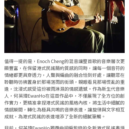
值得一提的是，Enoch Cheng的混音讓整首歌的音樂層次更
顯豐富，在保留港式民謠簡約質感的同時，讓每一個音符的
情緒都更具穿透力，人聲與編曲的融合恰到好處，讓聽眾在
聆聽時彷彿置身於那場落雨的街頭，親眼看見那場慌亂的重
逢，沈浸式感受這份被雨淋濕的情感遺憾。作為新生代音樂
人，何英瑋EwanHo在這首作品中，不僅展現了全方位的創
作實力，更精准拿捏港式民謠的風格內核，將生活中細膩的
情感瞬間，轉化為極具共鳴的音樂表達，讓旋律與文字相互
成就，為港式民謠的表達增添了全新的細膩筆觸。
目前，何英瑋EwanHo獨攬曲詞編監錄的全新港式民謠粵語