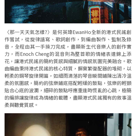
〈那一天天氣怎樣?〉是何英瑋EwanHo全新的港式民謠創
作嘗試，從旋律譜寫、歌詞創作，到編曲製作、監制及錄
音，全程由其一手操刀完成，盡顯新生代音樂人的創作實
力，而Enoch Cheng的混音則為整首歌的情緒表達錦上添
花，讓港式民謠的簡約質感與細膩的情感氛圍完美融合。歌
曲編曲秉持港式民謠的核心特質，摒棄繁復配器的堆砌，以
輕柔的鋼琴旋律開篇，如細雨滴落的琴音瞬間鋪陳出清冷溫
柔的氛圍感，簡約的弦樂鋪底搭配輕緩的鼓點，弦樂的輕顫
貼合心底的波瀾，細碎的鼓點呼應重逢時慌亂的心跳，極簡
的編排讓旋律成為情緒的載體，盡顯港式民謠獨有的敘事溫
柔與聽覺質感。