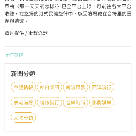
單曲〈那一天天氣怎樣?〉已全平台上線，可前往各大平台
收聽，在悠揚的港式民謠旋律中，感受這場藏在音符里的重
逢與遺憾。
照片提供 / 街聲派歌
#何英瑋
新聞分類
華語情報
哈日新訊
韓流風暴
西洋流行
泰流前線
新作發行
音樂時尚
影劇娛樂
人物專訪