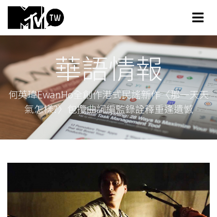
華語情報
何英瑋EwanHo全創作港式民謠新作〈那一天天
氣怎樣?〉包攬曲詞編監錄詮釋重逢遺憾