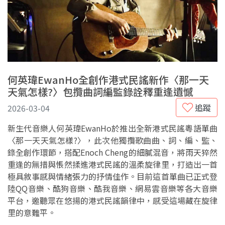
何英瑋EwanHo全創作港式民謠新作〈那一天
天氣怎樣?〉包攬曲詞編監錄詮釋重逢遺憾
追蹤
2026-03-04
新生代音樂人何英瑋EwanHo於推出全新港式民謠粵語單曲
〈那一天天氣怎樣?〉，此次他獨攬歌曲曲、詞、編、監、
錄全創作環節，搭配Enoch Cheng的細膩混音，將雨天猝然
重逢的無措與悵然揉進港式民謠的溫柔旋律里，打造出一首
極具敘事感與情緒張力的抒情佳作。目前這首單曲已正式登
陸QQ音樂、酷狗音樂、酷我音樂、網易雲音樂等各大音樂
平台，邀聽眾在悠揚的港式民謠韻律中，感受這場藏在旋律
里的意難平。