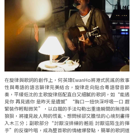
在旋律與歌詞的創作上，何英瑋EwanHo將港式民謠的敘事
性與粵語的語言韻律完美結合，旋律走向貼合粵語發音節
奏，平緩低沈的主歌旋律搭配直白又細膩的歌詞，如“能遇
見你 再見遇你 是昨天是遺憾”“胸口一扭快深呼吸一口 趕
緊裝作輕鬆微笑”，以白描的手法勾勒出重逢瞬間的無措與
狼狽，將撞見故人時的慌亂、想問候卻又膽怯的心境刻畫得
入木三分；副歌部分“討厭沒排練的邂逅 討厭這陌生的揮
手”的反復吟唱，成為整首歌的情緒爆發點，簡單的歌詞道