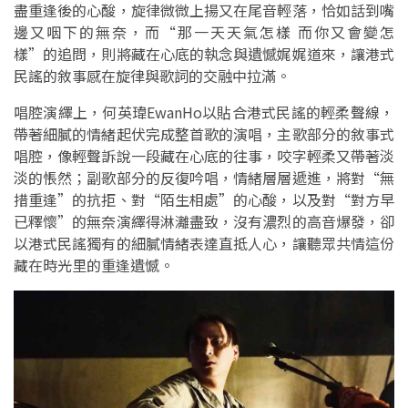
盡重逢後的心酸，旋律微微上揚又在尾音輕落，恰如話到嘴
邊又咽下的無奈，而“那一天天氣怎樣 而你又會變怎
樣”的追問，則將藏在心底的執念與遺憾娓娓道來，讓港式
民謠的敘事感在旋律與歌詞的交融中拉滿。
唱腔演繹上，何英瑋EwanHo以貼合港式民謠的輕柔聲線，
帶著細膩的情緒起伏完成整首歌的演唱，主歌部分的敘事式
唱腔，像輕聲訴說一段藏在心底的往事，咬字輕柔又帶著淡
淡的悵然；副歌部分的反復吟唱，情緒層層遞進，將對“無
措重逢”的抗拒、對“陌生相處”的心酸，以及對“對方早
已釋懷”的無奈演繹得淋灕盡致，沒有濃烈的高音爆發，卻
以港式民謠獨有的細膩情緒表達直抵人心，讓聽眾共情這份
藏在時光里的重逢遺憾。