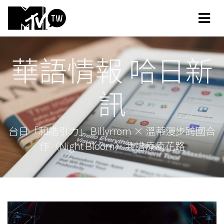
華語情報 哈日新
訊
台日「和諧引力」 Billyrrom × 溫蒂漫步跨國合
作〈Night Bloom〉共譜療癒花路