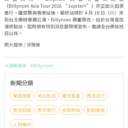
《Billyrrom Asia Tour 2026 “Jupiter=”》亦正如火如荼
進行。繼首爾與香港站後，最終站將於 4 月 18 日（六）來
到台北舉辦單獨公演。Billyrrom 興奮預告，由於台灣是巡
演終點站，屆時將有特別消息要現場宣布，邀請全台樂迷拭
目以待。
照片提供 / 浮現祭
#溫蒂漫步
#Billyrrom
新聞分類
華語情報
哈日新訊
韓流風暴
西洋流行
泰流前線
新作發行
音樂時尚
影劇娛樂
人物專訪