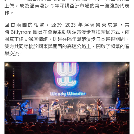
上架，成為溫蒂漫步今年深耕亞洲市場的第一波強勢代表
作。
回首兩團的相遇，源於 2023 年浮現祭東京篇，當
時 Billyrrom 團員在會後主動與溫蒂漫步互換聯繫方式。兩
團真正建立深厚情誼，則是在隔年溫蒂漫步日本巡迴期間，
雙方共同穿梭於關東與關西的高速公路上，開啟了頻繁的音
樂交流。