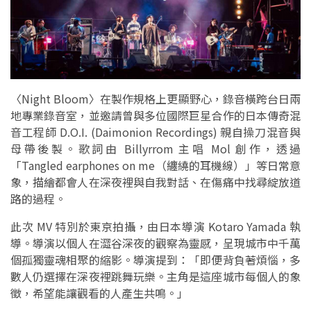
〈Night Bloom〉在製作規格上更顯野心，錄音橫跨台日兩
地專業錄音室，並邀請曾與多位國際巨星合作的日本傳奇混
音工程師 D.O.I. (Daimonion Recordings) 親自操刀混音與
母帶後製。歌詞由 Billyrrom 主唱 Mol 創作，透過
「Tangled earphones on me（纏繞的耳機線）」等日常意
象，描繪都會人在深夜裡與自我對話、在傷痛中找尋綻放道
路的過程。
此次 MV 特別於東京拍攝，由日本導演 Kotaro Yamada 執
導。導演以個人在澀谷深夜的觀察為靈感，呈現城市中千萬
個孤獨靈魂相聚的縮影。導演提到：「即便背負著煩惱，多
數人仍選擇在深夜裡跳舞玩樂。主角是這座城市每個人的象
徵，希望能讓觀看的人產生共鳴。」