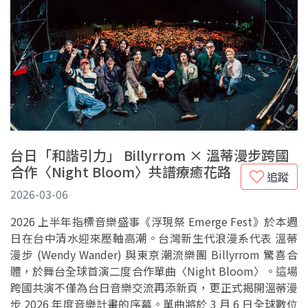
台日「和諧引力」 Billyrrom × 溫蒂漫步跨國
合作〈Night Bloom〉共譜療癒花路
追蹤
2026-03-06
2026 上半年指標音樂盛事《浮現祭 Emerge Fest》於本週
日在台中清水迎來壓軸高潮。台灣新生代浪漫系代表 溫蒂
漫步 (Wendy Wander) 與東京潮流樂團 Billyrrom 驚喜合
體，於舞台全球首演二度合作單曲〈Night Bloom〉。這場
跨國共演不僅為台日音樂交流再添新頁，更正式揭開溫蒂漫
步 2026 年度音樂計畫的序幕。單曲將於 3 月 6 日全球數位