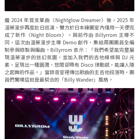
繼 2024 年首支單曲〈Nightglow Dreamer〉後，2025 年
溫蒂漫步再度赴日巡演，雙方於日本練團室內僅用一天便完
成了新作〈Night Bloom〉。與前作由 Billyrrom 主導不
同，這次由溫蒂漫步主導 Demo 創作，集結兩團團員全編
制參與錄製與編曲。Billyrrom 表示：「我們希望能完整展
現溫蒂漫步的迷幻氛圍，並加入我們的吉他線條與 DJ 元
素，呈現出一種圓潤、悠閒卻帶有 Disco 律動感，能讓人隨
之起舞的作品。」當錄音室裡傳出歌曲的主吉他段落時，團
員們驚嘆這就是最契合的「Billy Wander」風格。