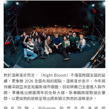
對於溫蒂漫步而言，〈Night Bloom〉不僅是跨國友誼的延
續，更象徵 2026 全面布局的起點。溫蒂漫步表示，今年將
持續深耕亞洲並拓展新城市版圖。目前樂團已全面進入製作
期，準備推出睽違兩年的全新大碟。新專輯將提取過去優
勢，以更成熟的狀態呈現出既新穎又熟悉的溫蒂漫步。
與此同時，Billyrrom 的首次亞洲巡迴