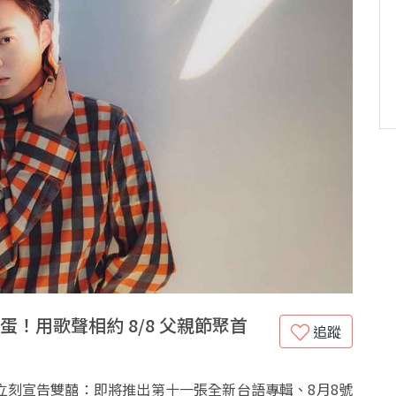
！用歌聲相約 8/8 父親節聚首
追蹤
立刻宣告雙囍：即將推出第十一張全新台語專輯、8月8號