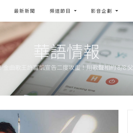
最新新聞
頻道節目
影音企劃
華語情報
！金曲歌王許富凱宣告二度攻蛋！用歌聲相約 8/8 