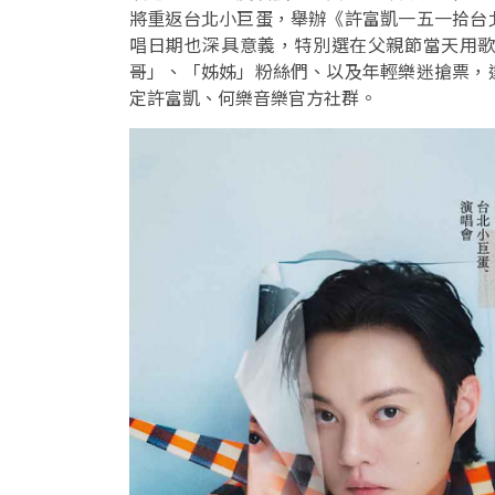
將重返台北小巨蛋，舉辦《許富凱一五一拾台
唱日期也深具意義，特別選在父親節當天用
哥」、「姊姊」粉絲們、以及年輕樂迷搶票，
定許富凱、何樂音樂官方社群。