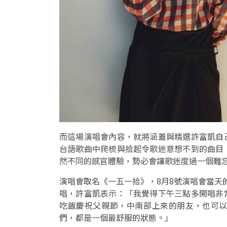
而這場演唱會內容，就將涵蓋與精選許富凱自
台語歌曲中爬梳與拾起令歌迷意想不到的曲目
然不同的感官體驗，勢必會讓歌迷度過一個難
演唱會取名《一五一拾》，8月8號演唱會當天的
唱，許富凱表示：「我覺得下午三點多開唱非
吃飯慶祝父親節，中南部上來的朋友，也可
們，都是一個最舒服的狀態。」