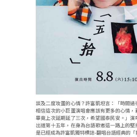
談及二度攻蛋的心情？許富凱坦言：「時間過
相信這次的小巨蛋演唱會應該有更多的心情，
畢竟上次延期延了三次，希望國泰民安。」演
出道第十五年，在身為台語歌者這一路上的堅
是已經成為許富凱獨特標誌-翻唱台語經典的「