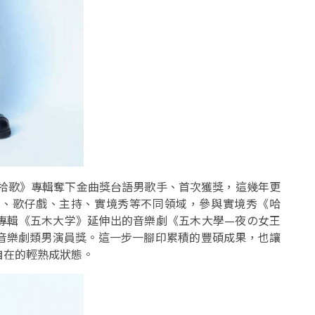
《拾歌》專輯奪下金曲獎台語男歌手、首次獲獎，這幾年更
劇、歌仔戲、主持、實境秀等不同領域，參與實境秀《哈
專輯《五木大学》延伸出的音樂劇《五木大學—夜の女王
音樂劇類男演員獎。這一步一腳印累積的豐碩成果，也讓
自在的輕熟成狀態。