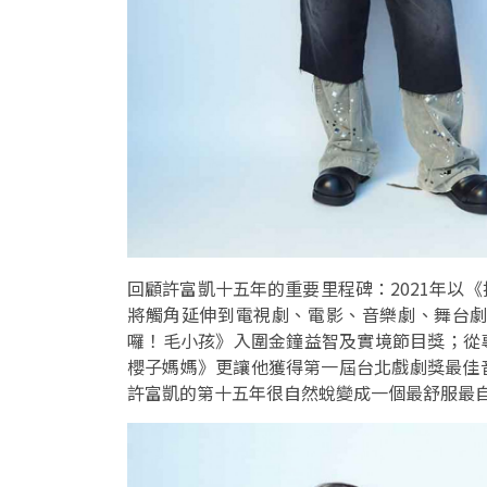
回顧許富凱十五年的重要里程碑：2021年以
將觸角延伸到電視劇、電影、音樂劇、舞台
囉！毛小孩》入圍金鐘益智及實境節目獎；從
櫻子媽媽》更讓他獲得第一屆台北戲劇獎最佳
許富凱的第十五年很自然蛻變成一個最舒服最