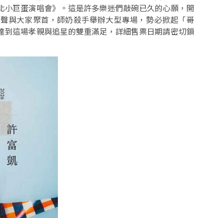
北小巨蛋演唱會》。這是許多樂迷們敲碗已久的心願，開
歌聲與大家聚首，師奶殺手舉辦大型專場，勢必掀起「哥
達到這場孝親與追星的雙重滿足，詳細售票日期請密切鎖