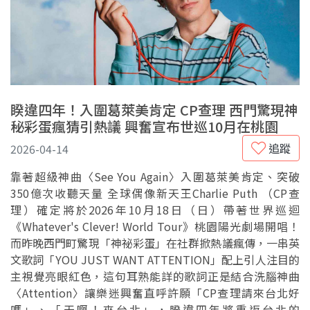
睽違四年！入圍葛萊美肯定 CP查理 西門驚現神
秘彩蛋瘋猜引熱議 興奮宣布世巡10月在桃園
追蹤
2026-04-14
靠著超級神曲〈See You Again〉入圍葛萊美肯定、突破
350億次收聽天量 全球偶像新天王Charlie Puth （CP查
理）確定將於2026年10月18日（日）帶著世界巡迴
《Whatever's Clever! World Tour》桃園陽光劇場開唱！
而昨晚西門町驚現「神祕彩蛋」在社群掀熱議瘋傳，一串英
文歌詞「YOU JUST WANT ATTENTION」配上引人注目的
主視覺亮眼紅色，這句耳熟能詳的歌詞正是結合洗腦神曲
〈Attention〉讓樂迷興奮直呼許願「CP查理請來台北好
嗎」、「天啊！來台北」，睽違四年將重返台北的