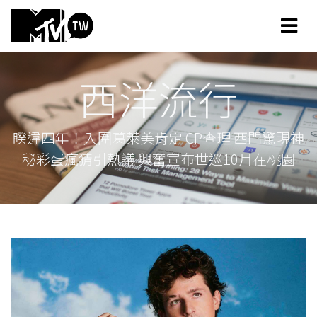
西洋流行
睽違四年！入圍葛萊美肯定 CP查理 西門驚現神
秘彩蛋瘋猜引熱議 興奮宣布世巡10月在桃園