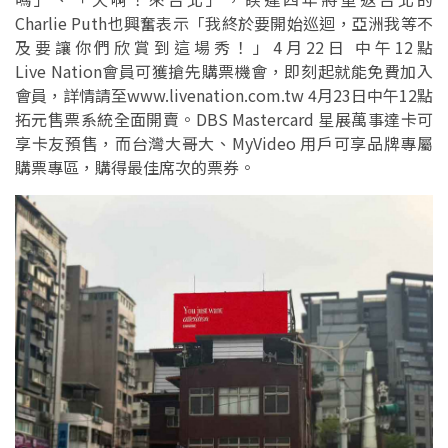
Charlie Puth也興奮表示「我終於要開始巡迴，亞洲我等不
及要讓你們欣賞到這場秀！」4月22日 中午12點
Live Nation會員可獲搶先購票機會，即刻起就能免費加入
會員，詳情請至www.livenation.com.tw 4月23日中午12點
拓元售票系統全面開賣。DBS Mastercard 星展萬事達卡可
享卡友預售，而台灣大哥大、MyVideo ⽤戶可享品牌專屬
購票專區，購得最佳席次的票券。