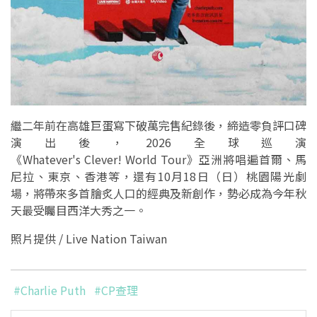
繼二年前在高雄巨蛋寫下破萬完售紀錄後，締造零負評口碑
演出後，2026全球巡演
《Whatever's Clever! World Tour》亞洲將唱遍首爾、馬
尼拉、東京、香港等，還有10月18日（日）桃園陽光劇
場，將帶來多首膾炙人口的經典及新創作，勢必成為今年秋
天最受矚目西洋大秀之一。
照片提供 / Live Nation Taiwan
#Charlie Puth
#CP查理