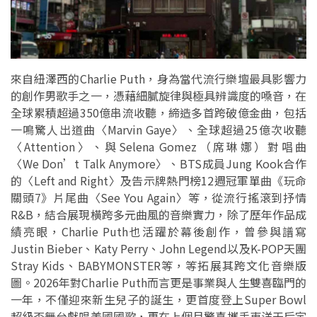
來自紐澤西的Charlie Puth，身為當代流行樂壇最具影響力
的創作男歌手之一，憑藉細膩旋律與極具辨識度的嗓音，在
全球累積超過350億串流收聽，締造多首跨破億金曲，包括
一鳴驚人出道曲〈Marvin Gaye〉、全球超過25億次收聽
〈Attention〉、與Selena Gomez（席琳娜）對唱曲
〈We Don’t Talk Anymore〉、BTS成員Jung Kook合作
的〈Left and Right〉及告示牌熱門榜12週冠軍單曲《玩命
關頭7》片尾曲〈See You Again〉等，從流行搖滾到抒情
R&B，結合展現橫跨多元曲風的音樂實力，除了歷年作品成
績亮眼，Charlie Puth也活躍於幕後創作，曾參與譜寫
Justin Bieber、Katy Perry、John Legend以及K-POP天團
Stray Kids、BABYMONSTER等，等拓展其跨文化音樂版
圖。2026年對Charlie Puth而言更是事業與人生雙喜臨門的
一年，不僅迎來新生兒子的誕生，更首度登上Super Bowl
超級盃舞台獻唱美國國歌，更在上個月驚喜攜手東洋天后宇