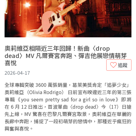
奧莉維亞相隔近三年回歸！新曲〈drop
dead〉MV 凡爾賽宮奔跑、彈吉他展戀情萌芽
喜悅
追蹤
2026-04-17
全球專輯突破 3600 萬張銷量，葛萊美獎肯定「追夢少女」
奧莉維亞（Olivia Rodrigo） 日前宣布暌違近三年的第三張
專輯《you seem pretty sad for a girl so in love》即將
在 6 月 12 日推出，首波單曲〈drop dead〉今（17）日搶
先上線，MV 驚喜在巴黎凡爾賽宮取景，奧莉維亞在華麗的
長廊中奔跑，捕捉了一段初萌芽的戀情中，那種近乎瘋狂的
興奮與喜悅。