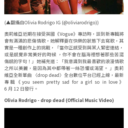
(▲翻攝自Olivia Rodrigo IG (@oliviarodrigo))
奧莉維亞近期在接受英國《Vogue》專訪時，談到新專輯將
會有滿滿的悲傷情歌，她解釋要在快樂的狀態下去寫歌，其
實是一種創作上的挑戰，「當你正感受到與某人緊密連結，
或是感覺非常美好的時候 ，你不會在腦海裡想著那些苦澀
傷感的字句！」她補充道：「我意識到我最喜歡的浪漫情歌
之所以美麗，是因為其中都帶著一絲恐懼或渴望。 」奧莉
維亞全新單曲 〈drop dead〉全台數位平台已經上線，最新
專輯《you seem pretty sad for a girl so in love》
6 月 12 日發行。
Olivia Rodrigo - drop dead (Official Music Video)