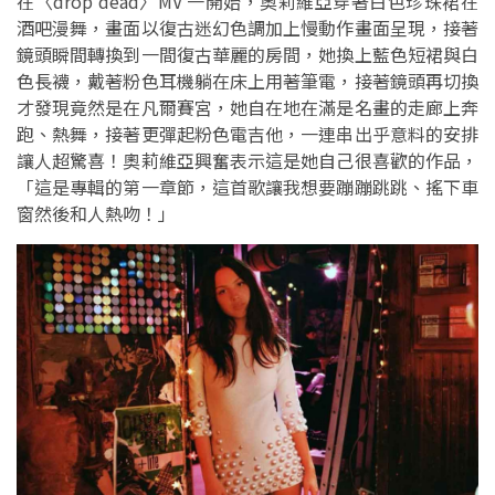
在〈drop dead〉MV 一開始，奧莉維亞穿著白色珍珠裙在
酒吧漫舞，畫面以復古迷幻色調加上慢動作畫面呈現，接著
鏡頭瞬間轉換到一間復古華麗的房間，她換上藍色短裙與白
色長襪，戴著粉色耳機躺在床上用著筆電，接著鏡頭再切換
才發現竟然是在凡爾賽宮，她自在地在滿是名畫的走廊上奔
跑、熱舞，接著更彈起粉色電吉他，一連串出乎意料的安排
讓人超驚喜！奧莉維亞興奮表示這是她自己很喜歡的作品，
「這是專輯的第一章節，這首歌讓我想要蹦蹦跳跳、搖下車
窗然後和人熱吻！」