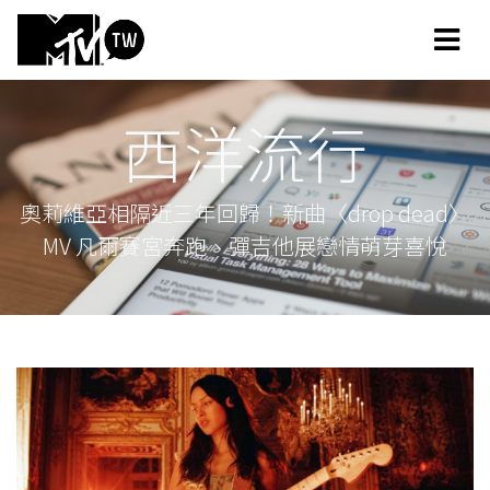
西洋流行
奧莉維亞相隔近三年回歸！新曲〈drop dead〉
MV 凡爾賽宮奔跑、彈吉他展戀情萌芽喜悅