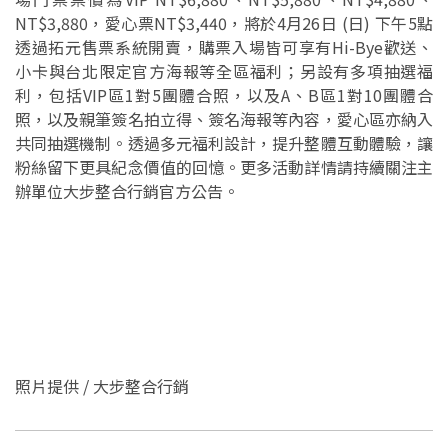
NT$3,880，愛心票NT$3,440，將於4月26日 (日) 下午5點
透過拓元售票系統開賣，購票入場皆可享有Hi-Bye歡送、
小卡與台北限定官方海報等全區福利；另設有多項抽選福
利，包括VIP區1對5團體合照，以及A、B區1對10團體合
照，以及親筆簽名拍立得、簽名海報等內容，愛心區亦納入
共同抽選機制。透過多元福利設計，提升整體互動體驗，讓
粉絲留下更具紀念價值的回憶。更多活動詳情請持續關注主
辦單位大步整合行銷官方公告。
照片提供 /
大步整合行銷