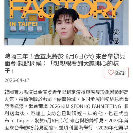
時隔三年！金宣虎將於 6月6日(六) 來台舉辦見
面會 親錄問候：「想親眼看到大家開心的樣
子」
追蹤
2026-04-17
韓國實力派演員金宣虎近年以穩定演技與溫暖形象累積超高
人氣，持續活躍於戲劇、綜藝領域，並同步展開粉絲見面會
亞洲巡演。繼首爾場 2026 KIM SEONHO FANMEETING 順
利落幕後，距離上次訪台已時隔近三年的他，也正式宣
布 in Taipei，將於6月6日 (六) 來台與粉絲相見。2023年首
度來台舉辦粉絲見面會，並順利圓滿舉行。2026年他再以