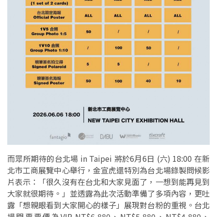
而眾所期待的台北場 in Taipei 將於6月6日 (六) 18:00 在新
北市工商展覽中心舉行，金宣虎還特別為台北場錄製問候影
片表示：「很久沒有在台北和大家見面了，一想到能再見到
大家就很期待。」並透露為此次活動準備了多項內容，更吐
露「想親眼看到大家開心的樣子」展現對台粉的重視。台北
場門票票價為VIP NT$6,880、NT$5,880、NT$4,880、