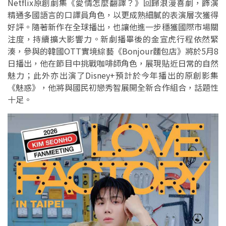
Netflix原創劇集《愛情怎麼翻譯？》回歸浪漫喜劇，飾演
精通多國語言的口譯員角色，以更成熟細膩的表演層次獲得
好評。隨著新作在全球播出，也讓他進一步穩獲國際市場關
注度，持續擴大影響力。新劇播畢後的金宣虎行程依然緊
湊，參與的韓國OTT實境綜藝《Bonjour麵包店》將於5月8
日播出，他在節目中挑戰咖啡師角色，展現貼近日常的自然
魅力；此外亦出演了Disney+預計於今年播出的原創影集
《魅惑》，他將與國民初戀秀智展開全新合作組合，話題性
十足。