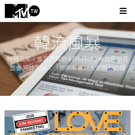
韓流風暴
時隔三年！金宣虎將於 6月6日(六) 來台舉辦見
面會 親錄問候：「想親眼看到大家開心的樣
子」