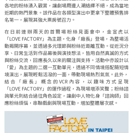
各地的粉絲湧入觀賞，讓劇場周邊人潮絡繹不絕，成為當地
近期的熱門景象。該作品在各類型演出中更拿下整體預售排
名第一，展現其強大票房號召力。
在日前連辦兩天的首爾場粉絲見面會中，金宣虎以
「LOVE FACTORY」為主題，化身「廠長」登場，為整場活
動揭開序幕，並透過多元環節與粉絲近距離互動。從近況分
享、日常生活到作品幕後與演技想法，皆用自然真誠的方式
與粉絲交流，回應長久以來的關注與支持。活動中亦設計以
「愛」為主題的二選一互動單元，透過不同情境搭配簡短情
境演出，展現輕鬆活潑的一面，帶動現場熱烈氣氛。此外，
結合「廠長」概念的VCR內容，以趣味方式呈現
「LOVE FACTORY」的運作過程，為現場增添笑聲；粉絲諮
詢單元則結合過往角色設定，讓劇中人物化身「諮詢師」回
應粉絲煩惱，串聯戲劇與現場互動，增加整體層次感。