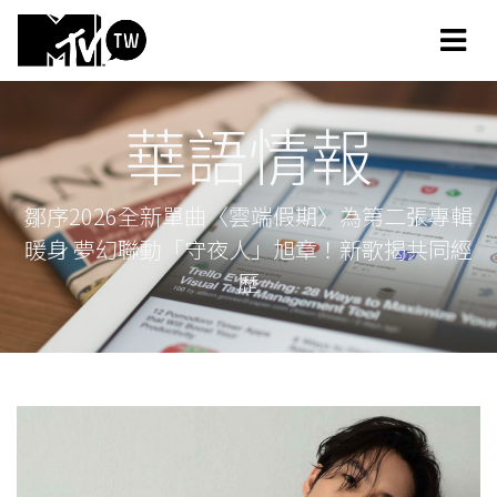
華語情報
鄒序2026全新單曲〈雲端假期〉為第二張專輯
暖身 夢幻聯動「守夜人」旭章！新歌揭共同經
歷