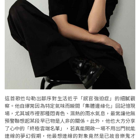
這首歌也勾勒出鄒序對生活近乎「感官強迫症」的細膩觀
察。他自爆常因為特定氣味而瞬間「集體邊緣化」回記憶現
場，尤其城市裡那種悶青色、濕熱的雨水氣息，最常讓他無
預警聯想起某段早已物是人非的關係。此外，他也大方分享
了心中的「終極雲端名單」，若真能開啟一場不用出門就能
連線的夢幻假期，他最想連線的對象竟然是已故音樂鬼才