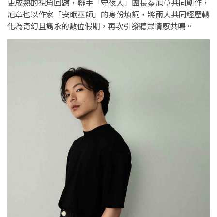
更成熟的視角回歸，聯手「守夜人」團長秦旭章共同創作，
旭章也以作家「安眠巫師」的身份填詞，將兩人共同經歷轉
化為奇幻且雋永的數位假期，再次引發聽眾情感共鳴。