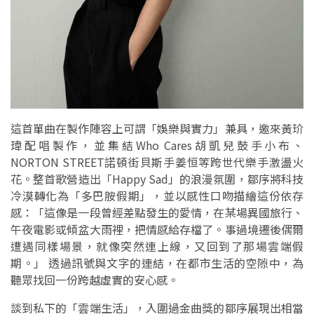
這首單曲在製作陣容上可謂「娛樂與實力」兼具，邀來黃玠
瑋配唱製作，並集結Who Cares胡凱兒鼓手小布、
NORTON STREET諾頓街貝斯手姜恒等跨世代樂手激盪火
花。整首歌營造出「Happy Sad」的浪漫氛圍，鄒序將科技
冷漠轉化為「多巴胺假期」，並以感性口吻描繪這份依存
感：「這像是一段曾經差點發生的愛情，在某場異國旅行、
午夜電影或傾盆大雨裡，把情感給存檔了。事過境遷後偶爾
遭遇同樣場景，就像突然連上線，又回到了那場雲端假
期。」 透過訊號與文字的連結，在都市生活的空隙中，為
聽眾找回一份跨越虛實的安心感。
談到私下的「雲端生活」，入圍過金曲獎的鄒序展現出相當