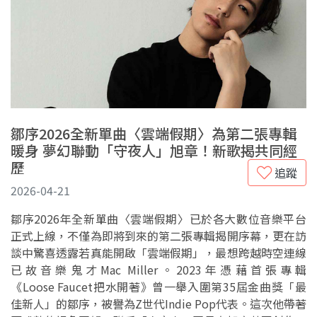
鄒序2026全新單曲〈雲端假期〉為第二張專輯
暖身 夢幻聯動「守夜人」旭章！新歌揭共同經
歷
追蹤
2026-04-21
鄒序2026年全新單曲〈雲端假期〉已於各大數位音樂平台
正式上線，不僅為即將到來的第二張專輯揭開序幕，更在訪
談中驚喜透露若真能開啟「雲端假期」，最想跨越時空連線
已故音樂鬼才Mac Miller。2023年憑藉首張專輯
《Loose Faucet把水開著》曾一舉入圍第35屆金曲獎「最
佳新人」的鄒序，被譽為Z世代Indie Pop代表。這次他帶著