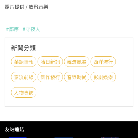
照片提供 / 放飛音樂
#鄒序
#守夜人
新聞分類
華語情報
哈日新訊
韓流風暴
西洋流行
泰流前線
新作發行
音樂時尚
影劇娛樂
人物專訪
友站連結