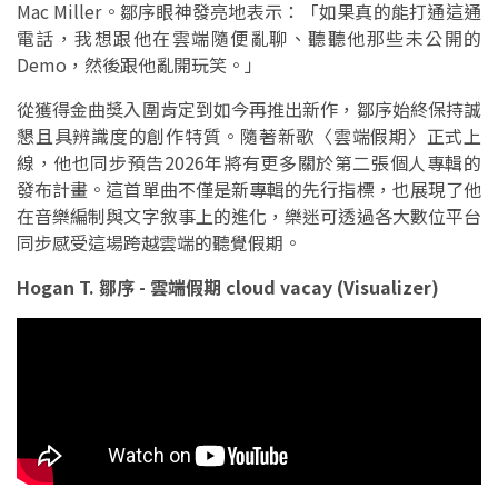
Mac Miller。鄒序眼神發亮地表示：「如果真的能打通這通
電話，我想跟他在雲端隨便亂聊、聽聽他那些未公開的
Demo，然後跟他亂開玩笑。」
從獲得金曲獎入圍肯定到如今再推出新作，鄒序始終保持誠
懇且具辨識度的創作特質。隨著新歌〈雲端假期〉正式上
線，他也同步預告2026年將有更多關於第二張個人專輯的
發布計畫。這首單曲不僅是新專輯的先行指標，也展現了他
在音樂編制與文字敘事上的進化，樂迷可透過各大數位平台
同步感受這場跨越雲端的聽覺假期。
Hogan T. 鄒序 - 雲端假期 cloud vacay (Visualizer)