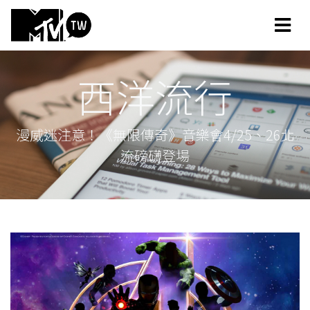
西洋流行
漫威迷注意！《無限傳奇》音樂會4/25、26北
流磅礴登場