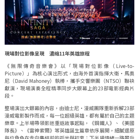
現場對位影像呈現 濃縮11年英雄旅程
《無限傳奇音樂會》以「現場對位影像（Live-to-
Picture）」為核心演出形式，由海外首演指揮大衛・馬奧
尼（David Mahoney）執棒，攜手交響樂團（NTSO）聯袂
獻演，現場演奏全程精準同步大銀幕上的23部電影經典片
段。
整場演出大銀幕的內容，由迪士尼・漫威團隊重新拆解23部
漫威電影製作而成，每一位超級英雄，都有屬於自己的主題
樂章。上半場帶領影迷重返故事起點，《鋼鐵人》、《美國
隊長》、《雷神索爾》等英雄誕生篇章依序展開，細膩還原
每位角色在走向集結前的孤光與初衷；下半場情緒一路攀升