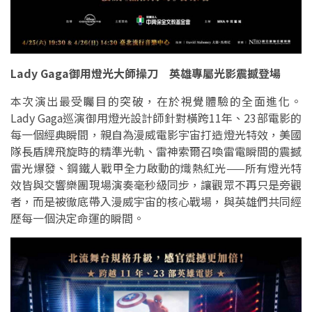
Lady Gaga御用燈光大師操刀 英雄專屬光影震撼登場
本次演出最受矚目的突破，在於視覺體驗的全面進化。
Lady Gaga巡演御用燈光設計師針對橫跨11年、23部電影的
每一個經典瞬間，親自為漫威電影宇宙打造燈光特效，美國
隊長盾牌飛旋時的精準光軌、雷神索爾召喚雷電瞬間的震撼
雷光爆發、鋼鐵人戰甲全力啟動的熾熱紅光——所有燈光特
效皆與交響樂團現場演奏毫秒級同步，讓觀眾不再只是旁觀
者，而是被徹底帶入漫威宇宙的核心戰場，與英雄們共同經
歷每一個決定命運的瞬間。