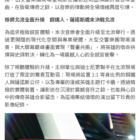
曲，在致敬傳奇之餘，以音樂的律動將全場情緒再度引爆。
移師北流全面升級 鋼鐵人、薩諾斯週末決戰北流
為追求極致感官體驗，本次音樂會全面升級至北流舉行。透
過更開闊的現代化空間與專業硬體，大型交響樂團現場演
奏，與大銀幕巔峰畫面實現「聲畫共振」，將英雄的宿命抉
擇與史詩對決，轉化為一場震撼人心的全感官衝擊。
除了視聽體驗的升級，主辦單位與迪士尼更聯手在北流現場
打造了限定的驚喜互動區：現場將設置 1:1 等身比例的鋼鐵
人與薩諾斯公仔，以及專屬的漫威英雄主題打卡牆。透過精
緻的實體裝置，讓影迷在沉浸於震撼音符之餘，也能與心目
中的傳奇英雄合影留念，為這場集結情懷的演出留下珍貴的
影像紀錄。