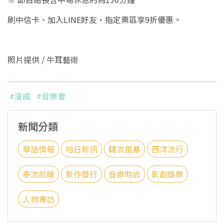
刷中信卡、加入LINE好友，指定票區享9折優惠。
照片提供 / 牛耳藝術
#漫威
#音樂會
新聞分類
華語情報
哈日新訊
韓流風暴
西洋流行
泰流前線
新作發行
音樂時尚
影劇娛樂
人物專訪