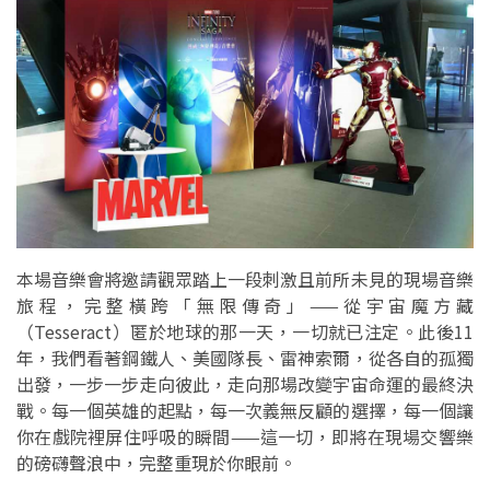
本場音樂會將邀請觀眾踏上一段刺激且前所未見的現場音樂
旅程，完整橫跨「無限傳奇」——從宇宙魔方藏
（Tesseract）匿於地球的那一天，一切就已注定。此後11
年，我們看著鋼鐵人、美國隊長、雷神索爾，從各自的孤獨
出發，一步一步走向彼此，走向那場改變宇宙命運的最終決
戰。每一個英雄的起點，每一次義無反顧的選擇，每一個讓
你在戲院裡屏住呼吸的瞬間——這一切，即將在現場交響樂
的磅礴聲浪中，完整重現於你眼前。