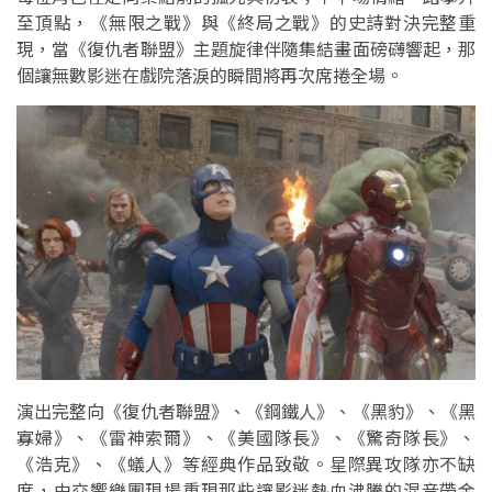
至頂點，《無限之戰》與《終局之戰》的史詩對決完整重
現，當《復仇者聯盟》主題旋律伴隨集結畫面磅礴響起，那
個讓無數影迷在戲院落淚的瞬間將再次席捲全場。
演出完整向《復仇者聯盟》、《鋼鐵人》、《黑豹》、《黑
寡婦》、《雷神索爾》、《美國隊長》、《驚奇隊長》、
《浩克》、《蟻人》等經典作品致敬。星際異攻隊亦不缺
席，由交響樂團現場重現那些讓影迷熱血沸騰的混音帶金