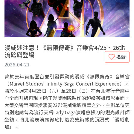
漫威迷注意！《無限傳奇》音樂會4/25、26北
流磅礴登場
追蹤
2026-04-21
曾於去年首度登台並引發轟動的漫威《無限傳奇》音樂會
（Marvel Studios' Infinity Saga Concert Experience），
將於本週末4月25日（六）至26日（日）在台北流行音樂中
心全面升級再現。除了漫威團隊製作的超級英雄精彩畫面，
大型交響樂團同步演奏23部漫威電影精華之外，主辦單位更
特別邀請曾為流行天后Lady Gaga演唱會操刀的燈光設計師
坐鎮，將北流表演廳徹底打造為史詩級的沉浸式「漫威劇
場」。