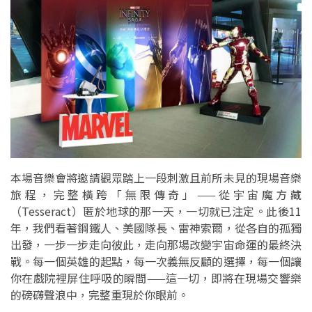
本場音樂會將邀請觀眾踏上一段刺激且前所未見的現場音樂
旅程，完整橫跨「無限傳奇」——從宇宙魔方藏
（Tesseract）匿於地球的那一天，一切就已注定。此後11
年，我們看著鋼鐵人、美國隊長、雷神索爾，從各自的孤獨
出發，一步一步走向彼此，走向那場改變宇宙命運的最終決
戰。每一個英雄的起點，每一次義無反顧的選擇，每一個讓
你在戲院裡屏住呼吸的瞬間——這一切，即將在現場交響樂
的磅礴聲浪中，完整重現於你眼前。