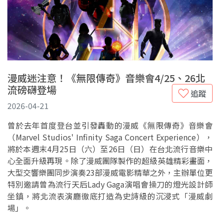
漫威迷注意！《無限傳奇》音樂會4/25、26北
流磅礴登場
追蹤
2026-04-21
曾於去年首度登台並引發轟動的漫威《無限傳奇》音樂會
（Marvel Studios' Infinity Saga Concert Experience），
將於本週末4月25日（六）至26日（日）在台北流行音樂中
心全面升級再現。除了漫威團隊製作的超級英雄精彩畫面，
大型交響樂團同步演奏23部漫威電影精華之外，主辦單位更
特別邀請曾為流行天后Lady Gaga演唱會操刀的燈光設計師
坐鎮，將北流表演廳徹底打造為史詩級的沉浸式「漫威劇
場」。