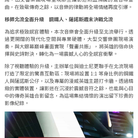
曲，在致敬傳奇之餘，以音樂的律動將全場情緒再度引爆。
移師北流全面升級 鋼鐵人、薩諾斯週末決戰北流
為追求極致感官體驗，本次音樂會全面升級至北流舉行。透
過更開闊的現代化空間與專業硬體，大型交響樂團現場演
奏，與大銀幕巔峰畫面實現「聲畫共振」，將英雄的宿命抉
擇與史詩對決，轉化為一場震撼人心的全感官衝擊。
除了視聽體驗的升級，主辦單位與迪士尼更聯手在北流現場
打造了限定的驚喜互動區：現場將設置 1:1 等身比例的鋼鐵
人與薩諾斯公仔，以及專屬的漫威英雄主題打卡牆。透過精
緻的實體裝置，讓影迷在沉浸於震撼音符之餘，也能與心目
中的傳奇英雄合影留念，為這場集結情懷的演出留下珍貴的
影像紀錄。