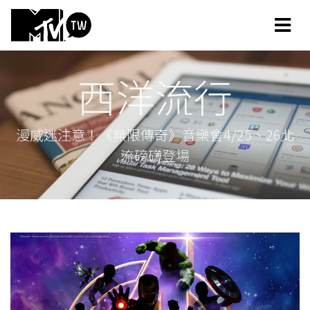
西洋流行
漫威迷注意！《無限傳奇》音樂會4/25、26北
流磅礴登場