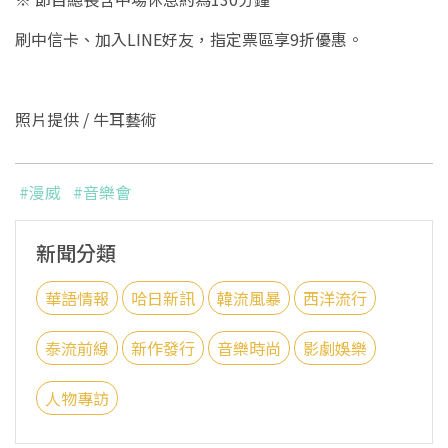
刷中信卡、加入LINE好友，指定票區享9折優惠。
照片提供 / 牛耳藝術
#漫威
#音樂會
新聞分類
華語情報
哈日新訊
韓流風暴
西洋流行
泰流前線
新作發行
音樂時尚
影劇娛樂
人物專訪