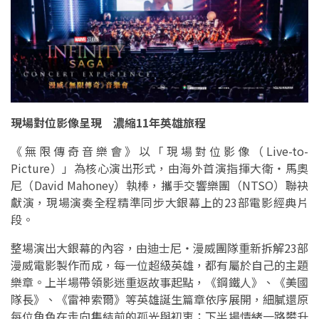
現場對位影像呈現 濃縮11年英雄旅程
《無限傳奇音樂會》以「現場對位影像（Live-to-
Picture）」為核心演出形式，由海外首演指揮大衛・馬奧
尼（David Mahoney）執棒，攜手交響樂團（NTSO）聯袂
獻演，現場演奏全程精準同步大銀幕上的23部電影經典片
段。
整場演出大銀幕的內容，由迪士尼・漫威團隊重新拆解23部
漫威電影製作而成，每一位超級英雄，都有屬於自己的主題
樂章。上半場帶領影迷重返故事起點，《鋼鐵人》、《美國
隊長》、《雷神索爾》等英雄誕生篇章依序展開，細膩還原
每位角色在走向集結前的孤光與初衷；下半場情緒一路攀升