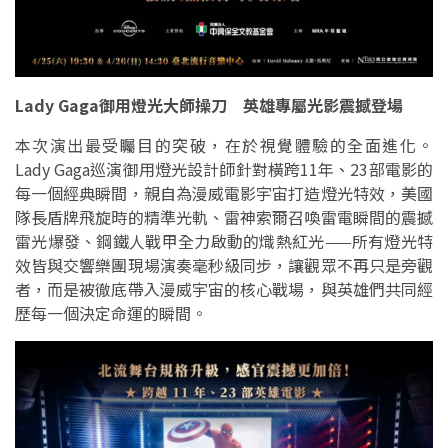
Lady Gaga御用燈光大師操刀 英雄專屬光影震撼登場
本次演出最受矚目的突破，在於視覺體驗的全面進化。
Lady Gaga巡演御用燈光設計師針對橫跨11年、23部電影的
每一個經典瞬間，親自為漫威電影宇宙打造燈光特效，美國
隊長盾牌飛旋時的精準光軌、雷神索爾召喚雷電瞬間的震撼
雷光爆發、鋼鐵人戰甲全力啟動的熾熱紅光——所有燈光特
效皆與交響樂團現場演奏毫秒級同步，讓觀眾不再只是旁觀
者，而是被徹底帶入漫威宇宙的核心戰場，與英雄們共同經
歷每一個決定命運的瞬間。