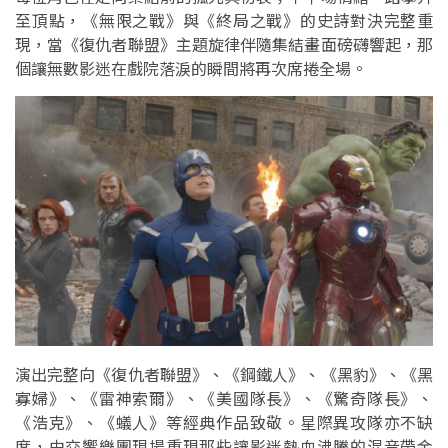
至頂點，《無限之戰》與《終局之戰》的史詩對決完整重
現，當《復仇者聯盟》主題旋律伴隨集結畫面磅礴響起，那
個讓無數影迷在戲院落淚的瞬間將再次席捲全場。
演出完整向《復仇者聯盟》、《鋼鐵人》、《黑豹》、《黑
寡婦》、《雷神索爾》、《美國隊長》、《驚奇隊長》、
《浩克》、《蟻人》等經典作品致敬。星際異攻隊亦不缺
席，由交響樂團現場重現那些讓影迷熱血沸騰的混音帶金