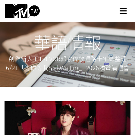
華語情報
創作新人王TREVOR郭家瑋歌唱路十年總整理
6/21「等你等我Still Waiting」2026讚聲演唱會