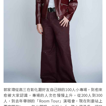
郭家瑋從高三在彰化跟好友自己辦的100人小專場，到愈來
愈被大家認識，專場的人次也慢慢上升，從200人到300
人，到去年舉辦的「Room Tour」演唱會，現在則要站上