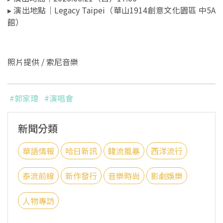
▸ 演出地點｜Legacy Taipei（華山1914創意文化園區 中5A
館）
照片提供 / 索尼音樂
#郭家瑋
#演唱會
新聞分類
華語情報
哈日新訊
韓流風暴
西洋流行
泰流前線
新作發行
音樂時尚
影劇娛樂
人物專訪