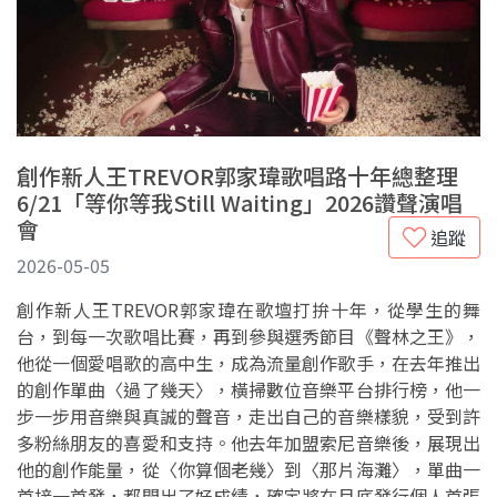
創作新人王TREVOR郭家瑋歌唱路十年總整理
6/21「等你等我Still Waiting」2026讚聲演唱
會
追蹤
2026-05-05
創作新人王TREVOR郭家瑋在歌壇打拚十年，從學生的舞
台，到每一次歌唱比賽，再到參與選秀節目《聲林之王》，
他從一個愛唱歌的高中生，成為流量創作歌手，在去年推出
的創作單曲〈過了幾天〉，橫掃數位音樂平台排行榜，他一
步一步用音樂與真誠的聲音，走出自己的音樂樣貌，受到許
多粉絲朋友的喜愛和支持。他去年加盟索尼音樂後，展現出
他的創作能量，從〈你算個老幾〉到〈那片海灘〉，單曲一
首接一首發，都開出了好成績，確定將在月底發行個人首張