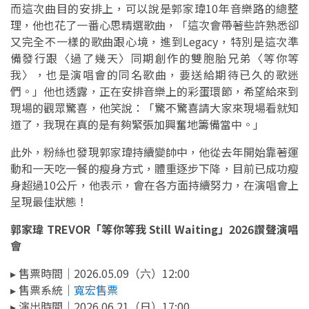
而這次曲目的安排上，可以說是郭家瑋10年音樂路的總整
理，他也花了一番心思精選歌曲，「這次會帶著些許熟悉卻
又完全不一樣的歌曲跟心境，進到Legacy，特別是這次準
備發行跟〈過了幾天〉同期創作的雙胞胎兄弟〈等你等
我〉，也是演唱會的同名歌曲，要送給期待已久的歌迷
們。」他也透露，正在安排音樂上的彩蛋環節，希望給來到
現場的觀眾驚喜，他笑說：「驚不驚喜請大家來現場看就知
道了，我現在真的是有夠緊張加興奮地籌備當中。」
此外，粉絲也發現郭家瑋持續變帥中，他從去年開始靠著運
動和一天吃一餐的瘦身方式，體重逐步下降，目前已成功瘦
身超過10公斤，他表示，會在各方面持續努力，在演唱會上
呈現最佳狀態！
郭家瑋 TREVOR「等你等我 Still Waiting」2026讚聲演唱
會
▸ 售票時間｜2026.05.09（六）12:00
▸ 售票系統｜
寬宏售票
▸ 演出時間｜2026.06.21（日）17:00