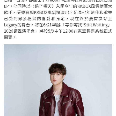
EP。他同時以〈過了幾天〉入圍今年的KKBOX風雲榜百大
歌手，受邀參與KKBOX風雲榜演出，足見他的創作和歌聲
已受到眾多粉絲的喜愛和肯定，現在終於要首次站上
Legacy的舞台，將在6/21舉辦「等你等我 Still Waiting」
2026讚聲演唱會，將於5/9中午12:00在寬宏售票系統正式
開賣。