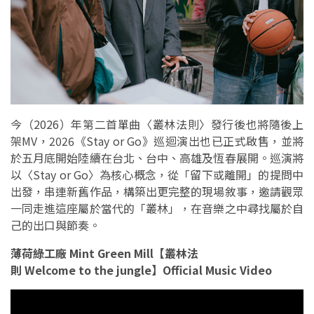
今（2026）年第二首單曲〈叢林法則〉發行後也將隨後上
架MV，2026《Stay or Go》巡迴演出也已正式啟售，並將
於五月底開始陸續在台北、台中、高雄及恆春展開。巡演將
以〈Stay or Go〉為核心概念，從「留下或離開」的提問中
出發，串連新舊作品，構築出更完整的現場敘事，邀請觀眾
一同走進這座屬於當代的「叢林」，在音樂之中尋找屬於自
己的出口與節奏。
薄荷綠工廠 Mint Green Mill【叢林法
則 Welcome to the jungle】Official Music Video