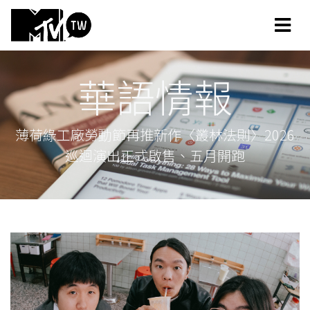
華語情報
薄荷綠工廠勞動節再推新作〈叢林法則〉2026
巡迴演出正式啟售、五月開跑