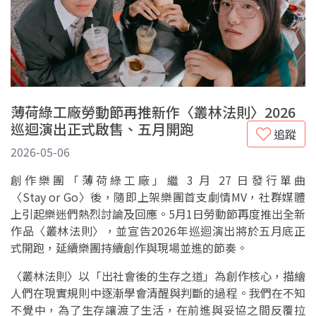
薄荷綠工廠勞動節再推新作〈叢林法則〉2026
巡迴演出正式啟售、五月開跑
追蹤
2026-05-06
創作樂團「薄荷綠工廠」繼 3 月 27 日發行單曲
〈Stay or Go〉後，隨即上架樂團首支劇情MV，社群媒體
上引起樂迷們熱烈討論及回應。5月1日勞動節再度推出全新
作品〈叢林法則〉，並宣告2026年巡迴演出將於五月底正
式開跑，延續樂團持續創作與現場並進的節奏。
〈叢林法則〉以「出社會後的生存之道」為創作核心，描繪
人們在現實規則中逐漸學會清醒與判斷的過程。我們在不知
不覺中，為了生存讓渡了生活，在前進與妥協之間反覆拉