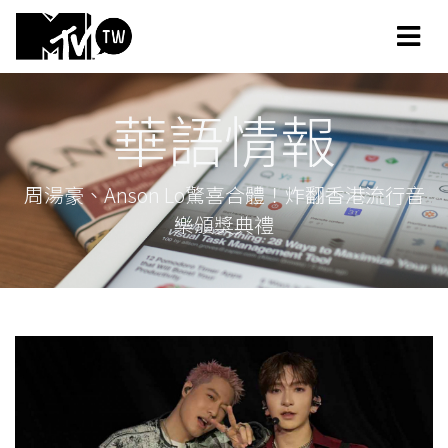
華語情報
周湯豪、Anson Lo驚喜合體！炸翻香港流行音
樂頒獎典禮