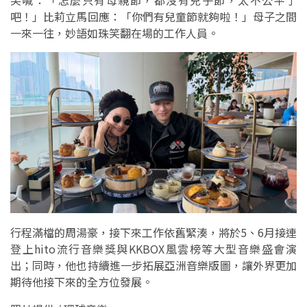
吧！」比莉立馬回應：「你們有兒童節就夠啦！」母子之間
一來一往，妙語如珠笑翻在場的工作人員。
行程滿檔的周湯豪，接下來工作依舊緊湊，將於5、6月接連
登上hito流行音樂獎與KKBOX風雲榜等大型音樂盛會演
出；同時，他也持續進一步拓展亞洲音樂版圖，讓外界更加
期待他接下來的全方位發展。