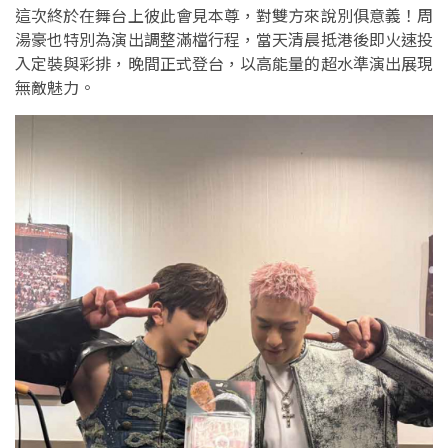
這次終於在舞台上彼此會見本尊，對雙方來說別俱意義！周
湯豪也特別為演出調整滿檔行程，當天清晨抵港後即火速投
入定裝與彩排，晚間正式登台，以高能量的超水準演出展現
無敵魅力。