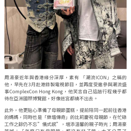
周湯豪近年與香港緣分深厚，素有 「潮流ICON」之稱的
他，早先在3月赴港錄製電視節目，並再度受邀參與潮流盛
事ComplexCon Hong Kong，他笑言自己這趟行程幾乎都
待在亞洲國際博覽館，好像迷宮都繞不出去。
此外，他更貼心準備了母親節蛋糕，提前陪同一起前往香港
的媽媽，同時也是「樂壇傳奇」的比莉慶祝母親節，在忙碌
工作之餘仍不忘”儀式感”，增添溫馨的親子時光；周湯豪
笑喊：「怎麼只有母親節，都沒有兒子節，太不公平了