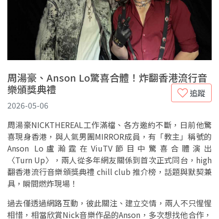
周湯豪、Anson Lo驚喜合體！炸翻香港流行音
樂頒獎典禮
追蹤
2026-05-06
周湯豪NICKTHEREAL工作滿檔、各方邀約不斷，日前他驚
喜現身香港，與人氣男團MIRROR成員，有「教主」稱號的
Anson Lo盧瀚霆在ViuTV節目中驚喜合體演出
〈Turn Up〉，兩人從多年網友關係到首次正式同台，high
翻香港流行音樂頒獎典禮 chill club 推介榜，話題與默契兼
具，瞬間燃炸現場！
過去僅透過網路互動，彼此關注、建立交情，兩人不只惺惺
相惜，相當欣賞Nick音樂作品的Anson，多次想找他合作，