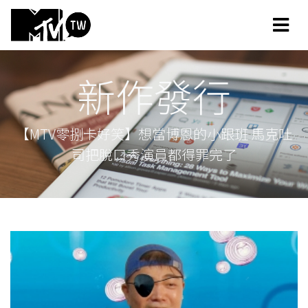
新作發行
【MTV零捌卡好笑】想當博恩的小跟班 馬克吐
司把脫口秀演員都得罪完了