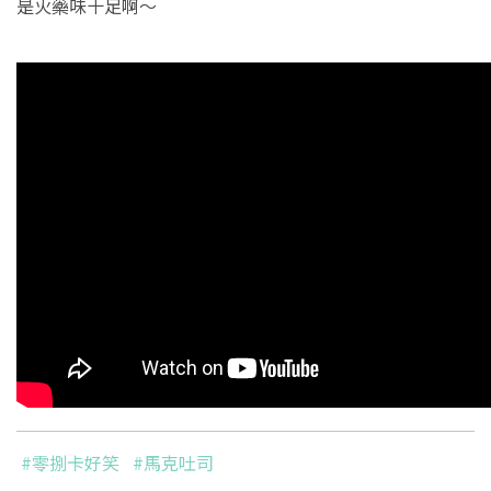
是火藥味十足啊～
#零捌卡好笑
#馬克吐司