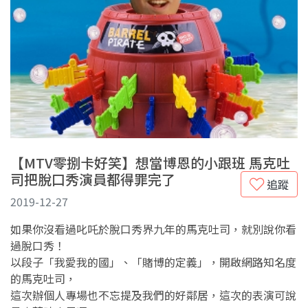
【MTV零捌卡好笑】想當博恩的小跟班 馬克吐
司把脫口秀演員都得罪完了
追蹤
2019-12-27
如果你沒看過叱吒於脫口秀界九年的馬克吐司，就別說你看
過脫口秀！
以段子「我愛我的國」、「賭博的定義」，開啟網路知名度
的馬克吐司，
這次辦個人專場也不忘提及我們的好鄰居，這次的表演可說