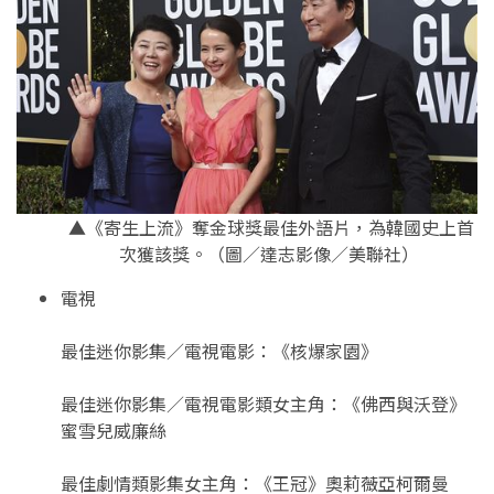
▲《寄生上流》奪金球獎最佳外語片，為韓國史上首
次獲該獎。（圖／達志影像／美聯社）
電視
最佳迷你影集／電視電影：《核爆家園》
最佳迷你影集／電視電影類女主角：《佛西與沃登》
蜜雪兒威廉絲
最佳劇情類影集女主角：《王冠》奧莉薇亞柯爾曼