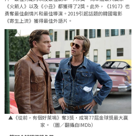
《火箭人》以及《小丑》都獲得了2獎。此外，《1917》也
勇奪最佳劇情片和最佳導演。2019引起話題的韓國電影
《寄生上流》獲得最佳外語片。
▲《從前，有個好萊塢》奪3獎，成第77屆金球獎最大贏
家。（圖／翻攝自IMDb）