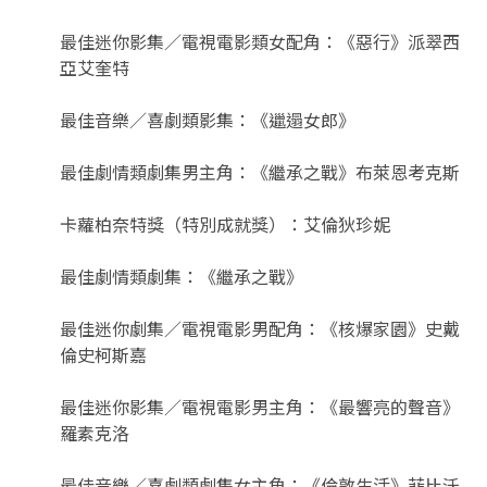
最佳迷你影集／電視電影類女配角：《惡行》派翠西
亞艾奎特
最佳音樂／喜劇類影集：《邋遢女郎》
最佳劇情類劇集男主角：《繼承之戰》布萊恩考克斯
卡蘿柏奈特獎（特別成就獎）：艾倫狄珍妮
最佳劇情類劇集：《繼承之戰》
最佳迷你劇集／電視電影男配角：《核爆家園》史戴
倫史柯斯嘉
最佳迷你影集／電視電影男主角：《最響亮的聲音》
羅素克洛
最佳音樂／喜劇類劇集女主角：《倫敦生活》菲比沃