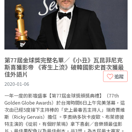
第77屆金球獎完整名單／《小丑》瓦昆菲尼克
斯喜獲影帝 《寄生上流》破韓國影史首次獲最
佳外語片
追蹤
2020-01-06
一年一度的影壇盛事【第77屆金球獎頒獎典禮】（77th
Golden Globe Awards）於台灣時間6日上午完美落幕，這
次由已經5度接下主持棒的「史上最毒舌主持人」瑞奇賈維
斯（Ricky Gervais）擔任 。李奧納多狄卡皮歐、布萊德彼
特主演的《從前，有個好萊塢》拿下喜劇／音樂類最佳影
片、最佳男配角以及最佳劇本，共3獎，為本屆最大贏家。