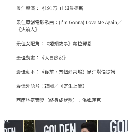
最佳導演：《1917》山姆曼德斯
最佳原創電影歌曲：(I'm Gonna) Love Me Again／
《火箭人》
最佳女配角：《婚姻故事》蘿拉鄧恩
最佳動畫：《大冒險家》
最佳劇本：《從前，有個好萊塢》昆汀塔倫提諾
最佳外語片：韓國／《寄生上流》
西席地密爾獎（終身成就獎）：湯姆漢克