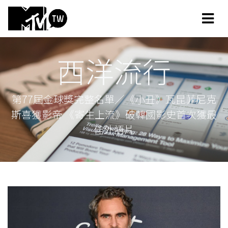
西洋流行
第77屆金球獎完整名單／《小丑》瓦昆菲尼克
斯喜獲影帝 《寄生上流》破韓國影史首次獲最
佳外語片