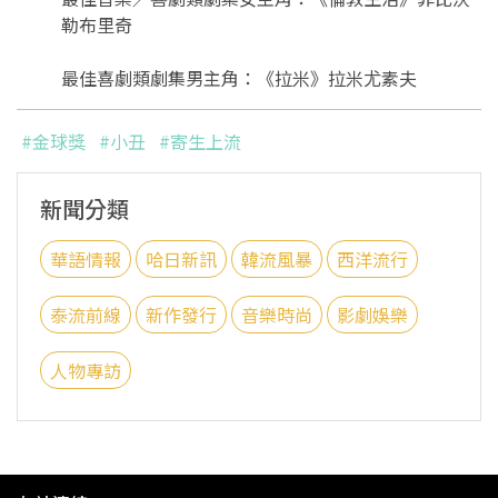
勒布里奇
最佳喜劇類劇集男主角：《拉米》拉米尤素夫
#金球獎
#小丑
#寄生上流
新聞分類
華語情報
哈日新訊
韓流風暴
西洋流行
泰流前線
新作發行
音樂時尚
影劇娛樂
人物專訪