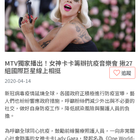
MTV獨家播出！女神卡卡籌辦抗疫音樂會 揪27
組國際巨星線上相挺
追蹤
2020-04-14
新冠病毒疫情延燒全球，各國政府正積極進行防疫宣導，藝
人們也紛紛響應政府措施，呼籲粉絲們減少外出與不必要的
社交，做好自身防疫工作，降低感染風險與醫護人員的負
擔。
為呼籲全球同心抗疫，鼓勵前線醫療照護人員，一向非常關
心社會時事的女神卡卡Lady Gaga，發起名為《One World-