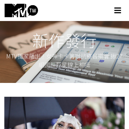
新作發行
MTV獨家播出！女神卡卡籌辦抗疫音樂會 揪27
組國際巨星線上相挺