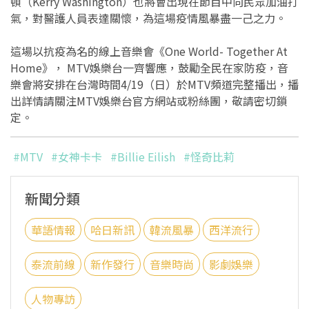
頓（Kerry Washington）也將會出現在節目中向民眾加油打
氣，對醫護人員表達關懷，為這場疫情風暴盡一己之力。
這場以抗疫為名的線上音樂會《One World- Together At
Home》， MTV娛樂台一齊響應，鼓勵全民在家防疫，音
樂會將安排在台灣時間4/19（日）於MTV頻道完整播出，播
出詳情請關注MTV娛樂台官方網站或粉絲團，敬請密切鎖
定。
#MTV
#女神卡卡
#Billie Eilish
#怪奇比莉
新聞分類
華語情報
哈日新訊
韓流風暴
西洋流行
泰流前線
新作發行
音樂時尚
影劇娛樂
人物專訪