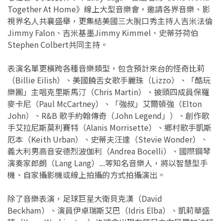
Together At Home》線上大型音樂會，邀請各界音樂、影
視界名人共襄盛舉，更集結美國三大脫口秀主持人吉米法倫
Jimmy Falon、吉米基墨Jimmy Kimmel、史蒂芬荷伯
Stephen Colbert共同主持。
表演名單更橫跨各種音樂類型，包含預計來台的怪奇比莉
（Billie Eilish）、美國饒舌女歌手麗珠（Lizzo）、「酷玩
樂團」主唱克里斯馬汀（Chris Martin）、披頭四成員保羅
麥卡尼（Paul McCartney）、「強叔」艾爾頓強（Elton
John）、R&B 歌手約翰傳奇（John Legend」）、創作歌
手艾拉尼斯莫利賽特（Alanis Morrisette）、鄉村歌手凱斯
厄本（Keith Urban）、史蒂夫汪達（Stevie Wonder）、
義大利男高音安德烈波伽利（Andrea Bocelli）、國際鋼琴
演奏家郎朗（Lang Lang）...等知名音樂人，將以智慧型手
機、自家攝影機或線上拍攝的方式拍攝演出。
除了音樂表演，足球巨星大衛貝克漢（David
Beckham）、演員伊卓瑞斯艾巴（Idris Elba）、凱莉華盛