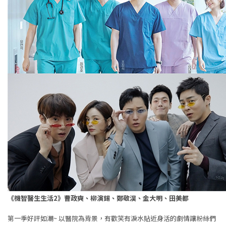
《機智醫生生活2》曹政奭、柳演錫、鄭敬淏、金大明、田美都
第一季好評如潮~ 以醫院為背景，有歡笑有淚水貼近身活的劇情讓粉絲們