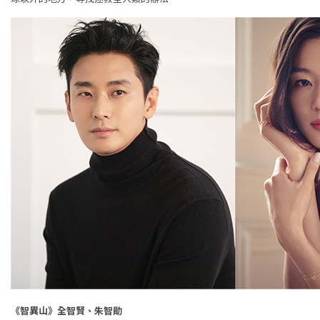
《智異山》全智賢、朱智勛