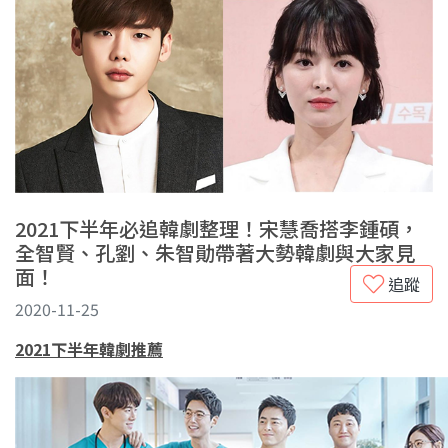
2021下半年必追韓劇整理！宋慧喬搭李鍾碩，
全智賢、孔劉、朱智勛帶著大勢韓劇與大家見
面！
追蹤
2020-11-25
2021下半年韓劇推薦