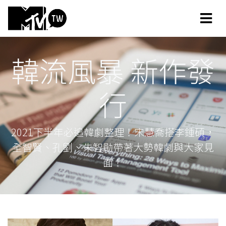
韓流風暴 新作發
行
2021下半年必追韓劇整理！宋慧喬搭李鍾碩，
全智賢、孔劉、朱智勛帶著大勢韓劇與大家見
面！