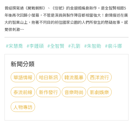
曾經撰寫過《屍戰朝鮮》、《信號》的金銀姬編劇新作。是全智賢相距5
年後再次回歸小螢幕，不管是演員與製作陣容都相當強大！劇情描述在廣
大的智異山上，抱著不同目的前往國家公園的人們所發生的懸疑故事。感
覺很刺激~~
#宋慧喬
#李鍾碩
#全智賢
#孔劉
#朱智勛
#裴斗娜
新聞分類
華語情報
哈日新訊
韓流風暴
西洋流行
泰流前線
新作發行
音樂時尚
影劇娛樂
人物專訪