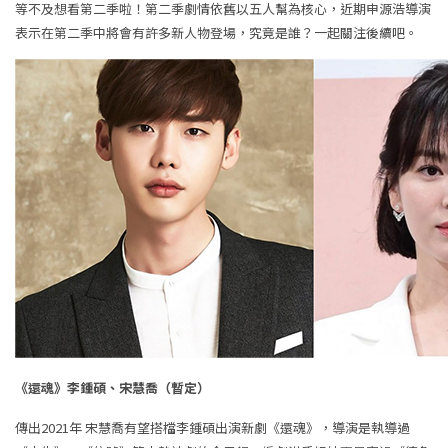
等不及想看第二季啦！第二季劇情依舊以五人幫為核心，近期申源浩導演
表示在第二季中將會有許多新人物登場，究竟是誰？一起關注後續吧。
《還魂》李鍾碩、宋慧喬（暫定）
傳出2021年 宋慧喬有望搭檔李鍾碩出演新劇《還魂》，導演是執導過