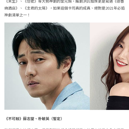
《未生》、《信號》等大勢神劇的金元錫，編劇洪氏姐妹更是寫過《德魯
納酒店》、《主君的太陽》，如果這個卡司真的成真、絕對是2021年必追
神劇清單之一！
《不可殺》蘇志燮、朴敏英（暫定）