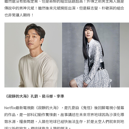
雖然還沒有拍板定案、但是新鮮的組合話題超高！外傳之前男主角人選是
傳說中的男神元斌！雖然後來元斌婉拒出演，但是蘇志燮、朴敏英的組合
也非常讓人期待！
《寂靜的大海》孔劉、裴斗娜、李準
Netflix最新電視劇《寂靜的大海》，是孔劉自《鬼怪》後回歸電視小螢幕
的作品，是一部科幻動作驚悚劇。故事講述在未來世界地球因為沙漠化導
致水源、糧食問題，人類在地球已經快無法生存，於是太空人們就來到地
球以外的地方，尋找拯救全人類的辦法。