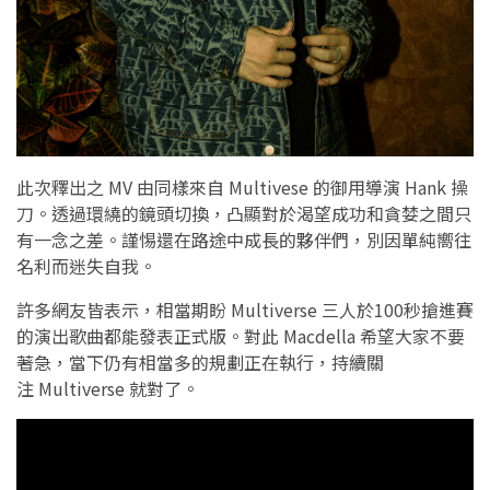
此次釋出之 MV 由同樣來自 Multivese 的御用導演 Hank 操
刀。透過環繞的鏡頭切換，凸顯對於渴望成功和貪婪之間只
有一念之差。謹惕還在路途中成長的夥伴們，別因單純嚮往
名利而迷失自我。
許多網友皆表示，相當期盼 Multiverse 三人於100秒搶進賽
的演出歌曲都能發表正式版。對此 Macdella 希望大家不要
著急，當下仍有相當多的規劃正在執行，持續關
注 Multiverse 就對了。