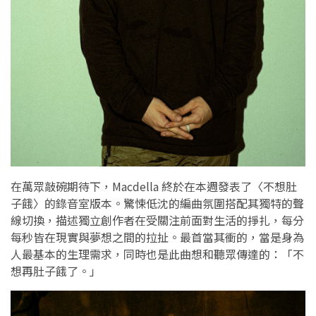
在萬眾敲碗期待下，Macdella 終於在本週發表了〈不想肚
子餓〉的錄音室版本。驚悚低沈的編曲氛圍搭配其獨特的聲
線切換，描述獨立創作者在受關注前面對生活的掙扎，每分
每秒皆在現實與夢想之間的拉扯。最首當其衝的，當是身為
人最基本的生理需求，同時也是此曲想和聽眾傳達的：「不
想再肚子餓了。」