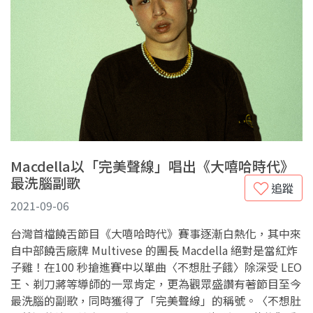
Macdella以「完美聲線」唱出《大嘻哈時代》
最洗腦副歌
追蹤
2021-09-06
台灣首檔饒舌節目《大嘻哈時代》賽事逐漸白熱化，其中來
自中部饒舌廠牌 Multivese 的團長 Macdella 絕對是當紅炸
子雞！在100 秒搶進賽中以單曲〈不想肚子餓〉除深受 LEO
王、剃刀蔣等導師的一眾肯定，更為觀眾盛讚有著節目至今
最洗腦的副歌，同時獲得了「完美聲線」的稱號。〈不想肚