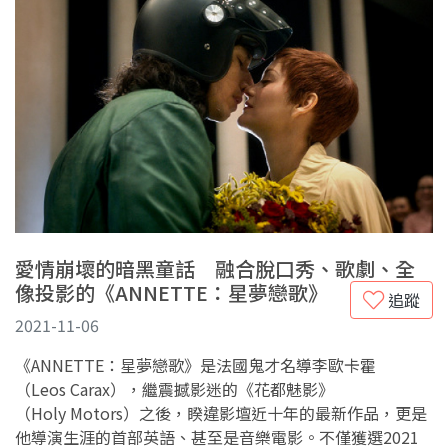
愛情崩壞的暗黑童話 融合脫口秀、歌劇、全
像投影的《ANNETTE：星夢戀歌》
追蹤
2021-11-06
《ANNETTE：星夢戀歌》是法國鬼才名導李歐卡霍
（Leos Carax），繼震撼影迷的《花都魅影》
（Holy Motors）之後，睽違影壇近十年的最新作品，更是
他導演生涯的首部英語、甚至是音樂電影。不僅獲選2021