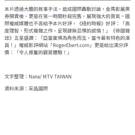
本片透過大膽的敘事手法，造成國際轟動討論，金馬影展票
券開賣後，更是在第一時間秒殺完售，展現強大的買氣。國
際權威媒體也不吝給予本片好評，《紐約時報》好評：「高
度理智、形式複雜之作，呈現肆無忌憚的感情！」《帝國雜
誌》五星盛讚：「亞當崔佛為角色而生，當今最有特色的演
員！」權威影評網站「RogerEbert.com」更是給出滿分評
價：「令人振奮的觀賞體驗！」
文字整理：Nana/ MTV TAIWAN
資料來源：采昌國際