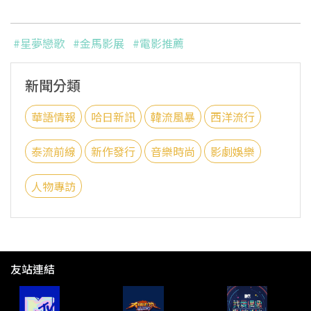
#星夢戀歌
#金馬影展
#電影推薦
新聞分類
華語情報
哈日新訊
韓流風暴
西洋流行
泰流前線
新作發行
音樂時尚
影劇娛樂
人物專訪
友站連結