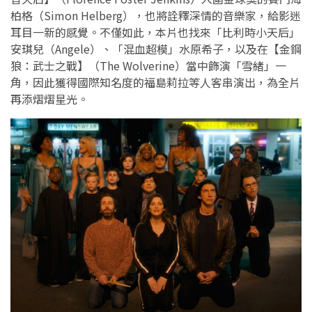
柏格（Simon Helberg），也將詮釋深情的音樂家，給影迷
耳目一新的感覺。不僅如此，本片也找來「比利時小天后」
安琪兒（Angele）、「混血超模」水原希子，以及在【金鋼
狼：武士之戰】（The Wolverine）當中飾演「雪緒」一
角，因此獲得國際知名度的福島莉拉等人客串演出，為全片
再添熠熠星光。