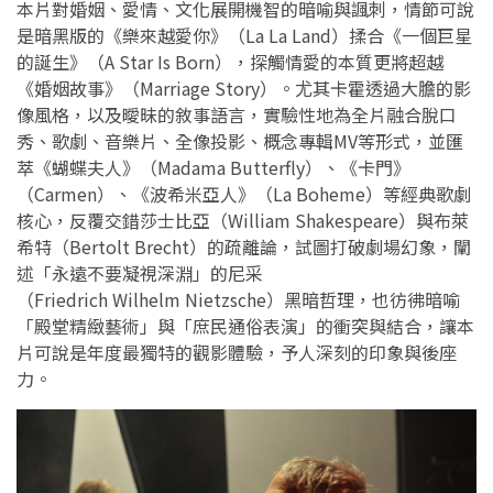
本片對婚姻、愛情、文化展開機智的暗喻與諷刺，情節可說
是暗黑版的《樂來越愛你》（La La Land）揉合《一個巨星
的誕生》（A Star Is Born），探觸情愛的本質更將超越
《婚姻故事》（Marriage Story）。尤其卡霍透過大膽的影
像風格，以及曖昧的敘事語言，實驗性地為全片融合脫口
秀、歌劇、音樂片、全像投影、概念專輯MV等形式，並匯
萃《蝴蝶夫人》（Madama Butterfly）、《卡門》
（Carmen）、《波希米亞人》（La Boheme）等經典歌劇
核心，反覆交錯莎士比亞（William Shakespeare）與布萊
希特（Bertolt Brecht）的疏離論，試圖打破劇場幻象，闡
述「永遠不要凝視深淵」的尼采
（Friedrich Wilhelm Nietzsche）黑暗哲理，也彷彿暗喻
「殿堂精緻藝術」與「庶民通俗表演」的衝突與結合，讓本
片可說是年度最獨特的觀影體驗，予人深刻的印象與後座
力。