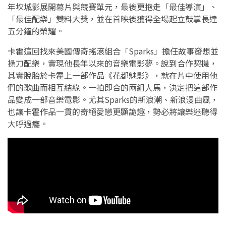
年坎城影展開幕片與競賽單元，最後更抱走「最佳導演」、
「最佳配樂」雙料大獎，並在首映後獲得全場起立鼓掌長達
五分鐘的榮耀。
卡霍這回找來美國傳奇搖滾組合「Sparks」擔任故事發想並
操刀配樂，實現他長年以來的音樂電影夢。說到合作契機，
其實脫胎於卡霍上一部作品《花都魅影》，就在片中使用他
們的歌曲而相互結緣。一拍即合的兩組人馬，決定把這部作
品變成一部音樂電影。尤其Sparks的新浪潮、新浪漫曲風，
也讓卡霍作品一貫的奇絕愛戀更顯詭趣，勢必將讓樂迷聽得
大呼過癮。