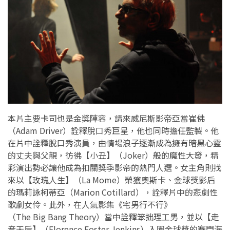
本片主要卡司也是金獎陣容，請來威尼斯影帝亞當崔佛
（Adam Driver）詮釋脫口秀巨星，他也同時擔任監製。他
在片中詮釋脫口秀演員，由情場浪子逐漸成為擁有暗黑心靈
的丈夫與父親，彷彿【小丑】（Joker）般的魔性大發，精
彩演出勢必讓他成為扣關獎季影帝的熱門人選。女主角則找
來以【玫瑰人生】（La Mome）榮獲奧斯卡、金球獎影后
的瑪莉詠柯蒂亞（Marion Cotillard），詮釋片中的悲劇性
歌劇女伶。此外，在人氣影集《宅男行不行》
（The Big Bang Theory）當中詮釋笨拙理工男，並以【走
音天后】（Florence Foster Jenkins）入圍金球獎的賽門海