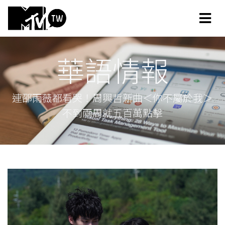
華語情報
連邵雨薇都看哭！周興哲新曲＜你不屬於我＞
不到兩周就五百萬點擊