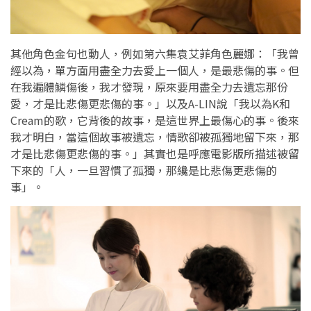
其他角色金句也動人，例如第六集袁艾菲角色麗娜：「我曾
經以為，單方面用盡全力去愛上一個人，是最悲傷的事。但
在我遍體鱗傷後，我才發現，原來要用盡全力去遺忘那份
愛，才是比悲傷更悲傷的事。」以及A-LIN說「我以為K和
Cream的歌，它背後的故事，是這世界上最傷心的事。後來
我才明白，當這個故事被遺忘，情歌卻被孤獨地留下來，那
才是比悲傷更悲傷的事。」其實也是呼應電影版所描述被留
下來的「人，一旦習慣了孤獨，那纔是比悲傷更悲傷的
事」。