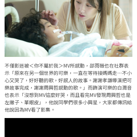
不僅影迷被＜你不屬於我＞MV所感動，邵雨薇也在社群表
示「原來在另一個世界的可樂，一直在等待接媽媽走…不小
心又哭了，好好聽的歌，好感人的故事。謝謝孝謙導演把可
樂故事完成，謝謝周興哲感動的歌。」而飾演可樂的白潤音
也表示「沒想到MV這麼好哭，而且看完MV發現周興哲也是
左撇子、單眼皮」，他說同學們很多小興星，大家都傳訊給
他說因為MV看了影集。