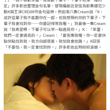
定」許多影迷整理金句名單，發現編劇呂安弦為影集版范少
勳K與王淨CREAM作金句延伸，例如第八集Cream說「K，
或許這輩子我不能跟你在一起，但我想預約你的下輩子，下
輩子我會找到你……你要記得等我喔。」到最後一集Cream
說「我希望啊，下輩子可以早一點遇見你。」K：「笨蛋，
我們一定會遇見的。」Cream：「要答應我喔。你一定要快
點快點找到我。我方向感很差，我怕我會迷路。」K回答
「不要怕，我一定會找到妳。」許多影迷此時紛紛淚崩。