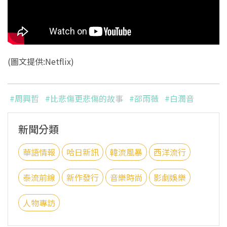
(圖文提供:Netflix)
#周興哲
#比悲傷更悲傷的故事
#邵雨薇
#白潤音
新聞分類
華語情報
哈日新訊
韓流風暴
西洋流行
泰流前線
新作發行
音樂時尚
影劇娛樂
人物專訪