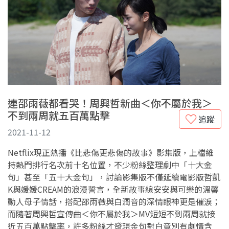
連邵雨薇都看哭！周興哲新曲＜你不屬於我＞
不到兩周就五百萬點擊
追蹤
2021-11-12
Netflix現正熱播《比悲傷更悲傷的故事》影集版，上檔維
持熱門排行名次前十名位置，不少粉絲整理劇中「十大金
句」甚至「五十大金句」，討論影集版不僅延續電影版哲凱
K與媛媛CREAM的浪漫誓言，全新故事線安安與可樂的溫馨
動人母子情話，搭配邵雨薇與白潤音的深情眼神更是催淚；
而隨著周興哲宣傳曲＜你不屬於我＞MV短短不到兩周就接
近五百萬點擊率，許多粉絲才發現金句對白竟別有劇情含