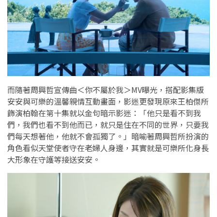
而隨著周興哲宣傳曲＜你不屬於我＞MV曝光，搭配影集版
安安與可樂的溫馨親情互動畫面，影迷更發現原來王柏傑所
飾演柏翰在第十集就以金句暗示影迷：「他只是看不到我
們，我們也看不到他而已，就只是住在不同的世界，只要我
們每天想著他，他就不會孤獨了。」暗喻著周興哲所扮演的
角色看似天堂使者守在老婦人身邊，其實就是可樂所化身長
大形象在守護等接送安安。