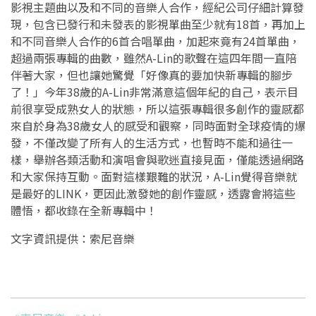
影視主題曲以及和不同的音樂人合作，經紀公司仔細計算發
現，包含已發行和未發表的影視單曲至少就有18首，再加上
和不同音樂人合作的6首合唱單曲，加起來竟有24首單曲，
超過兩張專輯的曲數，雖然A-Lin的歌聲在這四年間一直陪
伴著大家，但也讓她驚覺「好像真的要加快新專輯的腳步
了！」今年38歲的A-Lin非常滿意這個年紀的自己，表示目
前很享受成熟女人的狀態，所以這張專輯很多創作的靈感都
來自於身為38歲女人的感受和觀察，同時面對全球疫情的爆
發，不僅改變了所有人的生活方式，也暫時不能和過往一
樣，舉辦各類活動和演唱會與歌迷直接見面，僅能透過網路
和大家保持互動。面對這樣艱難的狀況，A-Lin覺得音樂就
是最好的LINK，更因此激發她的創作靈感，透露會將這些
體悟，都收錄在全新專輯中！
文字資訊提供：索尼音樂