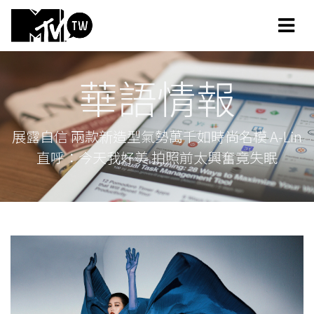
華語情報
展露自信 兩款新造型氣勢萬千如時尚名模 A-Lin
直呼：今天我好美 拍照前太興奮竟失眠