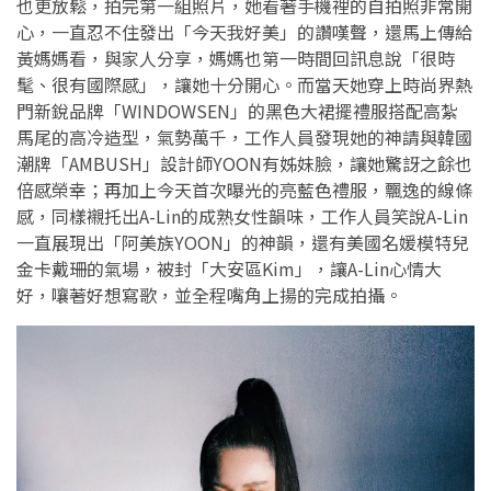
也更放鬆，拍完第一組照片，她看著手機裡的自拍照非常開
心，一直忍不住發出「今天我好美」的讚嘆聲，還馬上傳給
黃媽媽看，與家人分享，媽媽也第一時間回訊息說「很時
髦、很有國際感」，讓她十分開心。而當天她穿上時尚界熱
門新銳品牌「WINDOWSEN」的黑色大裙擺禮服搭配高紮
馬尾的高冷造型，氣勢萬千，工作人員發現她的神請與韓國
潮牌「AMBUSH」設計師YOON有姊妹臉，讓她驚訝之餘也
倍感榮幸；再加上今天首次曝光的亮藍色禮服，飄逸的線條
感，同樣襯托出A-Lin的成熟女性韻味，工作人員笑說A-Lin
一直展現出「阿美族YOON」的神韻，還有美國名媛模特兒
金卡戴珊的氣場，被封「大安區Kim」，讓A-Lin心情大
好，嚷著好想寫歌，並全程嘴角上揚的完成拍攝。