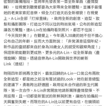
密鼓的籌備階段，並將率先發表第一首全新單曲〈盡情旋
轉〉，從視覺到聽覺都要為大家帶來全新體驗，並攜手最懂
她的老東家索尼音樂，傾全力打造天后全新樣貌！在視覺
上，A-Lin全部「打掉重練」，啟用全新的創意、造型、妝
髮和攝影團隊，打造出不同以往的時尚氣場，公布的新造型
讓各方驚豔，連A-Lin在拍攝時看到照片，都忍不住說：
「今天我好美！」在聽覺上，今年邁入38歲的她不但不擔心
公布自己的年齡，反而大方面對說：「非常滿意這個年紀，
新作品的靈感都來自於身為38歲女人的感受和觀察角度！」
保證新歌能聽到更成熟、更多元的A-Lin，從全新單曲〈盡
情旋轉〉開始，透過音樂為A-Lin開啟與世界的嶄新
Link（連結）！
時隔四年即將再次發片，霸氣回歸的A-Lin一口氣公布兩款
全新造型，都是她之前沒有嘗試過的Look，她在創意總監
的建議下，勇敢跨出舒適圈，啟用從未合作過的新生代團
隊，第一次合作，A-Lin非常開放地請新團隊盡情發揮、不
用設限，且一切都是新嘗試的新鮮與刺激，讓她在拍攝前一
天興奮到失眠。而現在的A-Lin比以前更有自信，在鏡頭前