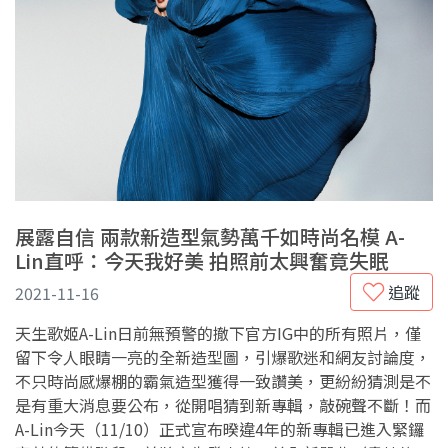
展露自信 兩款新造型氣勢萬千如時尚名模 A-
Lin直呼：今天我好美 拍照前太興奮竟失眠
追蹤
2021-11-16
天生歌姬A-Lin日前無預警的撤下官方IG中的所有照片，僅
留下令人眼睛一亮的全新造型圖，引爆歌迷和網友討論度，
不只時尚感爆棚的霸氣造型獲得一致讚美，更紛紛猜測是不
是有重大消息要公布，從開唱猜到新專輯，敲碗聲不斷！而
A-Lin今天（11/10）正式宣布暌違4年的新專輯已進入緊鑼