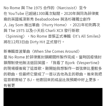
No Rome 與 The 1975 合作的〈Narcissist〉至今
在 YouTube 已超過1300萬次點閱，2020年與同為菲律賓
裔的英國搖滾新秀 Beabadoobee 與洛杉磯獨立創作
人 Jay Som 推出單曲〈Hurry Home〉，2021年初則再次
與 The 1975 以及小天后 Charli XCX 發行新歌
〈Spinning〉，No Rome 首張正式專輯《It's All Smiles》
將在12月3日由 Dirty Hit 正式發行。
新專輯首波單曲〈When She Comes Around〉
是 No Rome 於菲律賓封鎖期間所製作完成，當時因疫情封
鎖限制使他無法返回英國，「我看了 Bjork《Vespertine》
的現場版後寫了這首歌，剛開始我想製作一首弦樂比重較多
的歌曲，但最終它變成了一首以吉他為主的歌曲。後來我把
這首歌寄給了 BJ，他寄回來的成品比我預期中好上更多，
有著更