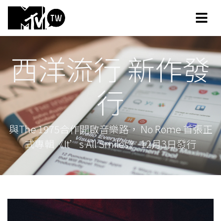
西洋流行 新作發
行
與The 1975合作開啟音樂路， No Rome 首張正
式專輯《It’s All Smiles》 12月3日發行