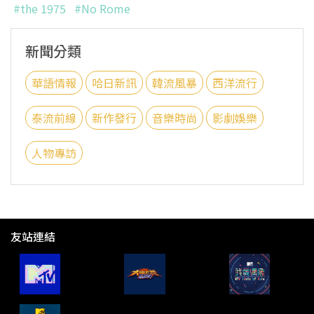
#the 1975
#No Rome
新聞分類
華語情報
哈日新訊
韓流風暴
西洋流行
泰流前線
新作發行
音樂時尚
影劇娛樂
人物專訪
友站連結